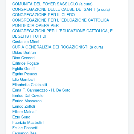
COMUNITÀ DEL FOYER SASSUOLO (a cura)
CONGREGAZIONE DELLE CAUSE DEI SANTI (a cura)
CONGREGAZIONE PER IL CLERO
CONGREGAZIONE PER L ’EDUCAZIONE CATTOLICA
PONTIFICIA OPERA PER
CONGREGAZIONI PER L ’EDUCAZIONE CATTOLICA, E
DEGLI ISTITUTI DI
Costanzo Micci
CURIA GENERALIZIA DEI ROGAZIONISTI (a cura)
Didac Bertran
Dino Cecconi
Editrice Rogate
Egidio Gentili
Egidio Picucci
Elio Gambari
Elisabetta Chiablotti
Enna F. Cannarozzo - H. De Soto
Enrico Dal Covolo
Enrico Masseroni
Enrico Zoffoli
Ettore Malnati
Ezio Sorio
Fabrizio Mastrofini
Felice Rossetti
Fernando Bea