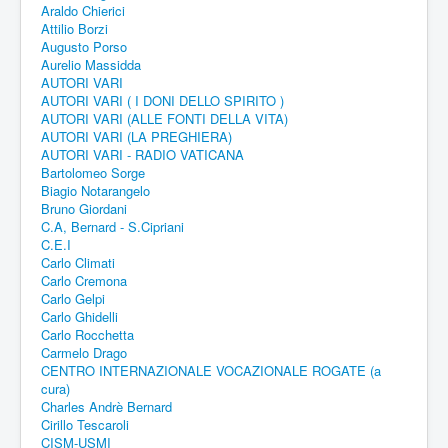
Araldo Chierici
Attilio Borzi
Augusto Porso
Aurelio Massidda
AUTORI VARI
AUTORI VARI ( I DONI DELLO SPIRITO )
AUTORI VARI (ALLE FONTI DELLA VITA)
AUTORI VARI (LA PREGHIERA)
AUTORI VARI - RADIO VATICANA
Bartolomeo Sorge
Biagio Notarangelo
Bruno Giordani
C.A, Bernard - S.Cipriani
C.E.I
Carlo Climati
Carlo Cremona
Carlo Gelpi
Carlo Ghidelli
Carlo Rocchetta
Carmelo Drago
CENTRO INTERNAZIONALE VOCAZIONALE ROGATE (a
cura)
Charles Andrè Bernard
Cirillo Tescaroli
CISM-USMI