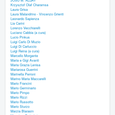
JOSU M. ALDAY
Krzysztof Olaf Charamsa
Laura Grisa
Laura Malandrino - Vincenzo Grienti
Leonardo Sapienza
Lia Carini
Lorenzo Vecchiarelli
Luciano Cabbia (a cura)
Lucio Pinkus
Luigi Carlo Di Muzio
Luigi Di Carluccio
Luigi Reina (a cura)
Marcello Morgante
Maria e Gigi Avanti
Maria Grazia Lenisa
Mariarosa Guerrini
Marinella Perroni
Marino Maria Maccarelli
Mario Francini
Mario Germinario
Mario Pimpo
Mario Rizzi
Mario Russotto
Mario Sturzo
Marzia Blarasin