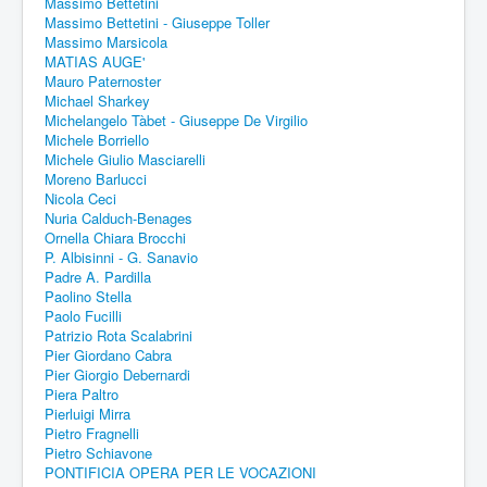
Massimo Bettetini
Massimo Bettetini - Giuseppe Toller
Massimo Marsicola
MATIAS AUGE'
Mauro Paternoster
Michael Sharkey
Michelangelo Tàbet - Giuseppe De Virgilio
Michele Borriello
Michele Giulio Masciarelli
Moreno Barlucci
Nicola Ceci
Nuria Calduch-Benages
Ornella Chiara Brocchi
P. Albisinni - G. Sanavio
Padre A. Pardilla
Paolino Stella
Paolo Fucilli
Patrizio Rota Scalabrini
Pier Giordano Cabra
Pier Giorgio Debernardi
Piera Paltro
Pierluigi Mirra
Pietro Fragnelli
Pietro Schiavone
PONTIFICIA OPERA PER LE VOCAZIONI