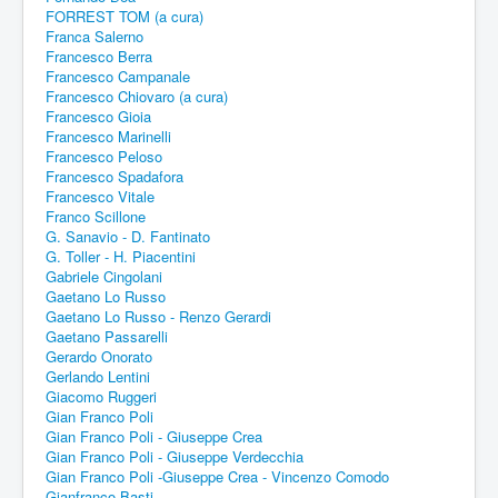
FORREST TOM (a cura)
Franca Salerno
Francesco Berra
Francesco Campanale
Francesco Chiovaro (a cura)
Francesco Gioia
Francesco Marinelli
Francesco Peloso
Francesco Spadafora
Francesco Vitale
Franco Scillone
G. Sanavio - D. Fantinato
G. Toller - H. Piacentini
Gabriele Cingolani
Gaetano Lo Russo
Gaetano Lo Russo - Renzo Gerardi
Gaetano Passarelli
Gerardo Onorato
Gerlando Lentini
Giacomo Ruggeri
Gian Franco Poli
Gian Franco Poli - Giuseppe Crea
Gian Franco Poli - Giuseppe Verdecchia
Gian Franco Poli -Giuseppe Crea - Vincenzo Comodo
Gianfranco Basti