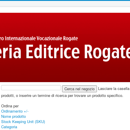
Lasciare la casella 
prodotti, o inserire un termine di ricerca per trovare un prodotto specifico.
Ordina per
Ordinamento +/-
Nome prodotto
Stock Keeping Unit (SKU)
Categoria