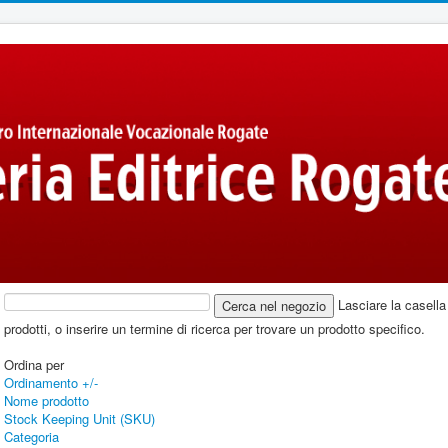
Lasciare la casella 
prodotti, o inserire un termine di ricerca per trovare un prodotto specifico.
Ordina per
Ordinamento +/-
Nome prodotto
Stock Keeping Unit (SKU)
Categoria