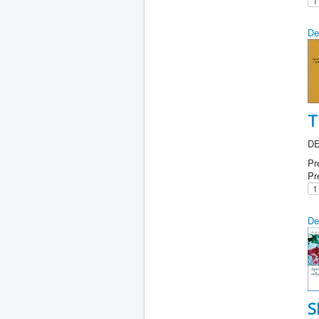
De
T
DE
Pr
Pr
De
S