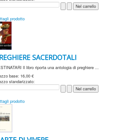
ttagli prodotto
REGHIERE SACERDOTALI
STINATARI Il libro riporta una antologia di preghiere ...
ezzo base:
16,00 €
ezzo standarizzato:
ttagli prodotto
’ARTE DI VIVERE