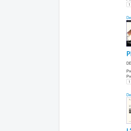
De
P
DE
Pr
Pr
De
L