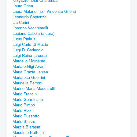
Krzysztof Olaf Charamsa
Laura Grisa
Laura Malandrino - Vincenzo Grienti
Leonardo Sapienza
Lia Carini
Lorenzo Vecchiarelli
Luciano Cabbia (a cura)
Lucio Pinkus
Luigi Carlo Di Muzio
Luigi Di Carluccio
Luigi Reina (a cura)
Marcello Morgante
Maria e Gigi Avanti
Maria Grazia Lenisa
Mariarosa Guerrini
Marinella Perroni
Marino Maria Maccarelli
Mario Francini
Mario Germinario
Mario Pimpo
Mario Rizzi
Mario Russotto
Mario Sturzo
Marzia Blarasin
Massimo Bettetini