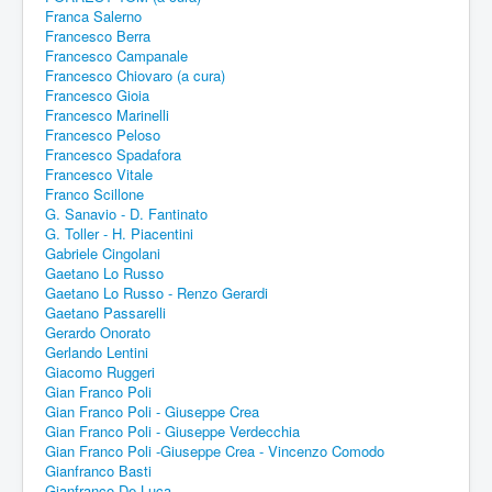
Franca Salerno
Francesco Berra
Francesco Campanale
Francesco Chiovaro (a cura)
Francesco Gioia
Francesco Marinelli
Francesco Peloso
Francesco Spadafora
Francesco Vitale
Franco Scillone
G. Sanavio - D. Fantinato
G. Toller - H. Piacentini
Gabriele Cingolani
Gaetano Lo Russo
Gaetano Lo Russo - Renzo Gerardi
Gaetano Passarelli
Gerardo Onorato
Gerlando Lentini
Giacomo Ruggeri
Gian Franco Poli
Gian Franco Poli - Giuseppe Crea
Gian Franco Poli - Giuseppe Verdecchia
Gian Franco Poli -Giuseppe Crea - Vincenzo Comodo
Gianfranco Basti
Gianfranco De Luca