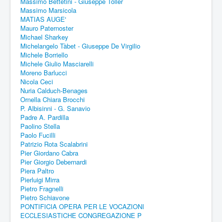
Massimo Bettetini - Giuseppe Toller
Massimo Marsicola
MATIAS AUGE'
Mauro Paternoster
Michael Sharkey
Michelangelo Tàbet - Giuseppe De Virgilio
Michele Borriello
Michele Giulio Masciarelli
Moreno Barlucci
Nicola Ceci
Nuria Calduch-Benages
Ornella Chiara Brocchi
P. Albisinni - G. Sanavio
Padre A. Pardilla
Paolino Stella
Paolo Fucilli
Patrizio Rota Scalabrini
Pier Giordano Cabra
Pier Giorgio Debernardi
Piera Paltro
Pierluigi Mirra
Pietro Fragnelli
Pietro Schiavone
PONTIFICIA OPERA PER LE VOCAZIONI
ECCLESIASTICHE CONGREGAZIONE P