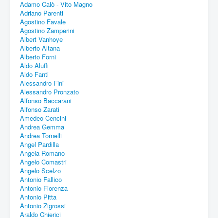
Adamo Calò - Vito Magno
Adriano Parenti
Agostino Favale
Agostino Zamperini
Albert Vanhoye
Alberto Altana
Alberto Forni
Aldo Aluffi
Aldo Fanti
Alessandro Fini
Alessandro Pronzato
Alfonso Baccarani
Alfonso Zarati
Amedeo Cencini
Andrea Gemma
Andrea Tornelli
Angel Pardilla
Angela Romano
Angelo Comastri
Angelo Scelzo
Antonio Fallico
Antonio Fiorenza
Antonio Pitta
Antonio Zigrossi
Araldo Chierici