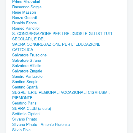
Primo Mazzolari
Raimondo Sorgia
Rene Masson
Renzo Gerardi
Rinaldo Fabris
Romeo Panciroli
S. CONGREGAZIONE PER I RELIGIOSI E GLI ISTITUTI
SECOLARI, E DEL
SACRA CONGREGAZIONE PER L ’EDUCAZIONE
CATTOLICA
Salvatore Fruscione
Salvatore Strano
Salvatore Vitiello
Salvatore Zingale
Sandro Panizzolo
Santino Scapin
Santino Spartà
SEGRETERIE REGIONALI VOCAZIONALI CISM-USMI.
PIEMONTE
Serafino Parisi
SERRA CLUB (a cura)
Settimio Cipriani
Silvano Pinato
Silvano Pinato - Antonio Fiorenza
Silvio Riva