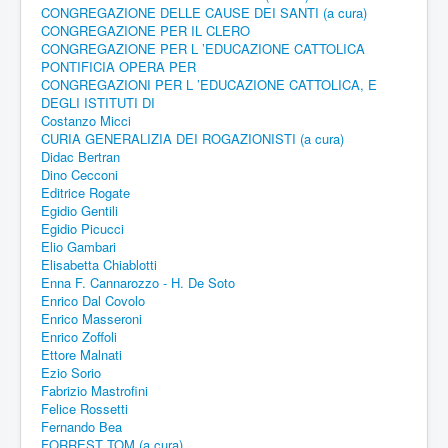
CONGREGAZIONE DELLE CAUSE DEI SANTI (a cura)
CONGREGAZIONE PER IL CLERO
CONGREGAZIONE PER L ’EDUCAZIONE CATTOLICA
PONTIFICIA OPERA PER
CONGREGAZIONI PER L ’EDUCAZIONE CATTOLICA, E
DEGLI ISTITUTI DI
Costanzo Micci
CURIA GENERALIZIA DEI ROGAZIONISTI (a cura)
Didac Bertran
Dino Cecconi
Editrice Rogate
Egidio Gentili
Egidio Picucci
Elio Gambari
Elisabetta Chiablotti
Enna F. Cannarozzo - H. De Soto
Enrico Dal Covolo
Enrico Masseroni
Enrico Zoffoli
Ettore Malnati
Ezio Sorio
Fabrizio Mastrofini
Felice Rossetti
Fernando Bea
FORREST TOM (a cura)