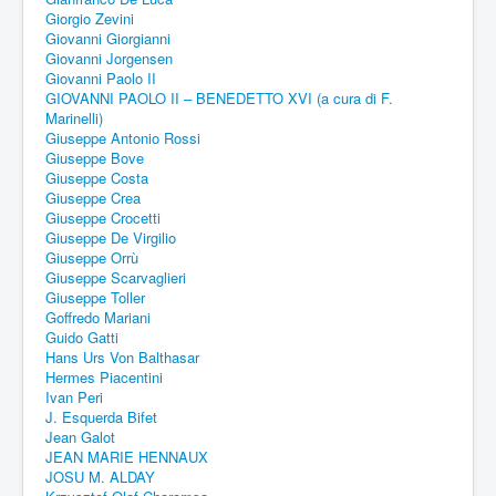
Giorgio Zevini
Giovanni Giorgianni
Giovanni Jorgensen
Giovanni Paolo II
GIOVANNI PAOLO II – BENEDETTO XVI (a cura di F.
Marinelli)
Giuseppe Antonio Rossi
Giuseppe Bove
Giuseppe Costa
Giuseppe Crea
Giuseppe Crocetti
Giuseppe De Virgilio
Giuseppe Orrù
Giuseppe Scarvaglieri
Giuseppe Toller
Goffredo Mariani
Guido Gatti
Hans Urs Von Balthasar
Hermes Piacentini
Ivan Peri
J. Esquerda Bifet
Jean Galot
JEAN MARIE HENNAUX
JOSU M. ALDAY