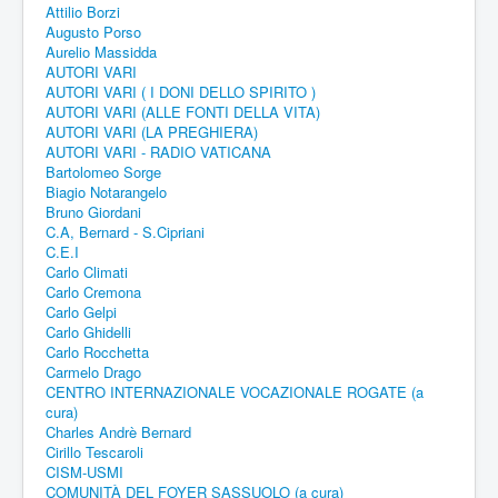
Attilio Borzi
Augusto Porso
Aurelio Massidda
AUTORI VARI
AUTORI VARI ( I DONI DELLO SPIRITO )
AUTORI VARI (ALLE FONTI DELLA VITA)
AUTORI VARI (LA PREGHIERA)
AUTORI VARI - RADIO VATICANA
Bartolomeo Sorge
Biagio Notarangelo
Bruno Giordani
C.A, Bernard - S.Cipriani
C.E.I
Carlo Climati
Carlo Cremona
Carlo Gelpi
Carlo Ghidelli
Carlo Rocchetta
Carmelo Drago
CENTRO INTERNAZIONALE VOCAZIONALE ROGATE (a
cura)
Charles Andrè Bernard
Cirillo Tescaroli
CISM-USMI
COMUNITÀ DEL FOYER SASSUOLO (a cura)