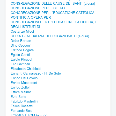
CONGREGAZIONE DELLE CAUSE DEI SANTI (a cura)
CONGREGAZIONE PER IL CLERO
CONGREGAZIONE PER L ’EDUCAZIONE CATTOLICA
PONTIFICIA OPERA PER
CONGREGAZIONI PER L ’EDUCAZIONE CATTOLICA, E
DEGLI ISTITUTI DI
Costanzo Micci
CURIA GENERALIZIA DEI ROGAZIONISTI (a cura)
Didac Bertran
Dino Cecconi
Editrice Rogate
Egidio Gentili
Egidio Picucci
Elio Gambari
Elisabetta Chiablotti
Enna F. Cannarozzo - H. De Soto
Enrico Dal Covolo
Enrico Masseroni
Enrico Zoffoli
Ettore Malnati
Ezio Sorio
Fabrizio Mastrofini
Felice Rossetti
Fernando Bea
FORREST TOM (a cura)