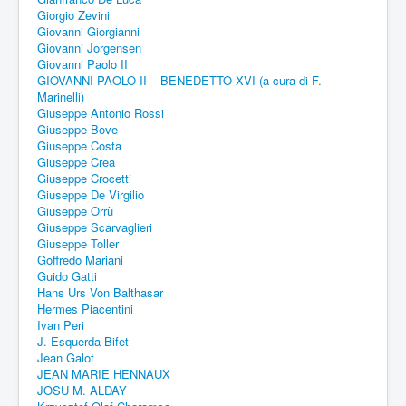
Giorgio Zevini
Giovanni Giorgianni
Giovanni Jorgensen
Giovanni Paolo II
GIOVANNI PAOLO II – BENEDETTO XVI (a cura di F.
Marinelli)
Giuseppe Antonio Rossi
Giuseppe Bove
Giuseppe Costa
Giuseppe Crea
Giuseppe Crocetti
Giuseppe De Virgilio
Giuseppe Orrù
Giuseppe Scarvaglieri
Giuseppe Toller
Goffredo Mariani
Guido Gatti
Hans Urs Von Balthasar
Hermes Piacentini
Ivan Peri
J. Esquerda Bifet
Jean Galot
JEAN MARIE HENNAUX
JOSU M. ALDAY