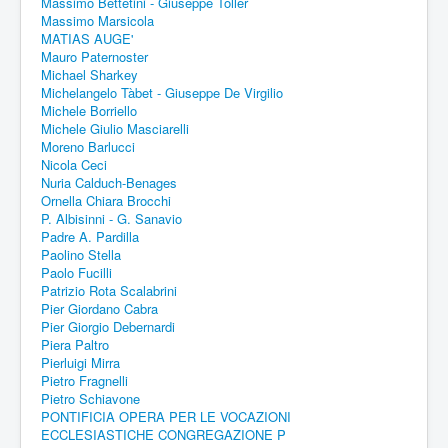
Massimo Bettetini - Giuseppe Toller
Massimo Marsicola
MATIAS AUGE'
Mauro Paternoster
Michael Sharkey
Michelangelo Tàbet - Giuseppe De Virgilio
Michele Borriello
Michele Giulio Masciarelli
Moreno Barlucci
Nicola Ceci
Nuria Calduch-Benages
Ornella Chiara Brocchi
P. Albisinni - G. Sanavio
Padre A. Pardilla
Paolino Stella
Paolo Fucilli
Patrizio Rota Scalabrini
Pier Giordano Cabra
Pier Giorgio Debernardi
Piera Paltro
Pierluigi Mirra
Pietro Fragnelli
Pietro Schiavone
PONTIFICIA OPERA PER LE VOCAZIONI
ECCLESIASTICHE CONGREGAZIONE P