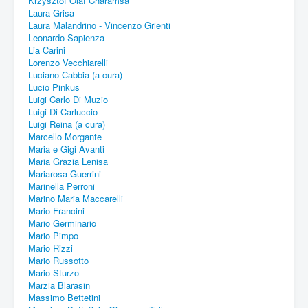
Krzysztof Olaf Charamsa
Laura Grisa
Laura Malandrino - Vincenzo Grienti
Leonardo Sapienza
Lia Carini
Lorenzo Vecchiarelli
Luciano Cabbia (a cura)
Lucio Pinkus
Luigi Carlo Di Muzio
Luigi Di Carluccio
Luigi Reina (a cura)
Marcello Morgante
Maria e Gigi Avanti
Maria Grazia Lenisa
Mariarosa Guerrini
Marinella Perroni
Marino Maria Maccarelli
Mario Francini
Mario Germinario
Mario Pimpo
Mario Rizzi
Mario Russotto
Mario Sturzo
Marzia Blarasin
Massimo Bettetini