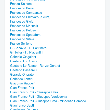
Franca Salerno
Francesco Berra
Francesco Campanale
Francesco Chiovaro (a cura)
Francesco Gioia
Francesco Marinelli
Francesco Peloso
Francesco Spadafora
Francesco Vitale
Franco Scillone
G. Sanavio - D. Fantinato
G. Toller - H. Piacentini
Gabriele Cingolani
Gaetano Lo Russo
Gaetano Lo Russo - Renzo Gerardi
Gaetano Passarelli
Gerardo Onorato
Gerlando Lentini
Giacomo Ruggeri
Gian Franco Poli
Gian Franco Poli - Giuseppe Crea
Gian Franco Poli - Giuseppe Verdecchia
Gian Franco Poli -Giuseppe Crea - Vincenzo Comodo
Gianfranco Basti
Gianfranco De Luca