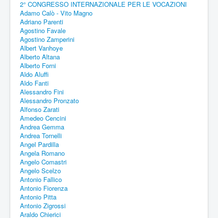
2° CONGRESSO INTERNAZIONALE PER LE VOCAZIONI
Adamo Calò - Vito Magno
Adriano Parenti
Agostino Favale
Agostino Zamperini
Albert Vanhoye
Alberto Altana
Alberto Forni
Aldo Aluffi
Aldo Fanti
Alessandro Fini
Alessandro Pronzato
Alfonso Zarati
Amedeo Cencini
Andrea Gemma
Andrea Tornelli
Angel Pardilla
Angela Romano
Angelo Comastri
Angelo Scelzo
Antonio Fallico
Antonio Fiorenza
Antonio Pitta
Antonio Zigrossi
Araldo Chierici