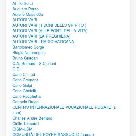
Attilio Borzi
Augusto Porso
Aurelio Massidda
AUTORI VARI
AUTORI VARI ( I DONI DELLO SPIRITO )
AUTORI VARI (ALLE FONTI DELLA VITA)
AUTORI VARI (LA PREGHIERA)
AUTORI VARI - RADIO VATICANA
Bartolomeo Sorge
Biagio Notarangelo
Bruno Giordani
C.A, Bernard - S.Cipriani
C.E.I
Carlo Climati
Carlo Cremona
Carlo Gelpi
Carlo Ghidelli
Carlo Rocchetta
Carmelo Drago
CENTRO INTERNAZIONALE VOCAZIONALE ROGATE (a
cura)
Charles Andrè Bernard
Cirillo Tescaroli
CISM-USMI
COMUNITÀ DEL FOYER SASSUOLO (a cura)