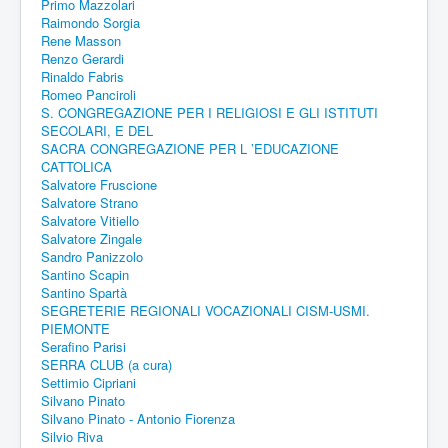
Primo Mazzolari
Raimondo Sorgia
Rene Masson
Renzo Gerardi
Rinaldo Fabris
Romeo Panciroli
S. CONGREGAZIONE PER I RELIGIOSI E GLI ISTITUTI
SECOLARI, E DEL
SACRA CONGREGAZIONE PER L ’EDUCAZIONE
CATTOLICA
Salvatore Fruscione
Salvatore Strano
Salvatore Vitiello
Salvatore Zingale
Sandro Panizzolo
Santino Scapin
Santino Spartà
SEGRETERIE REGIONALI VOCAZIONALI CISM-USMI.
PIEMONTE
Serafino Parisi
SERRA CLUB (a cura)
Settimio Cipriani
Silvano Pinato
Silvano Pinato - Antonio Fiorenza
Silvio Riva