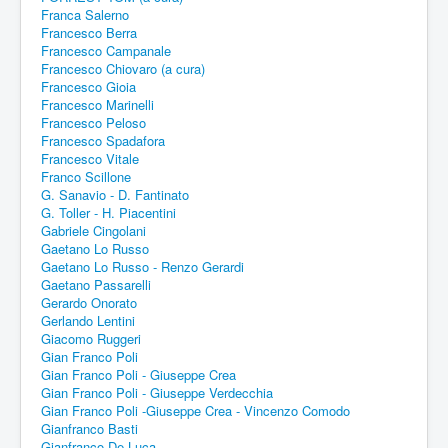
Franca Salerno
Francesco Berra
Francesco Campanale
Francesco Chiovaro (a cura)
Francesco Gioia
Francesco Marinelli
Francesco Peloso
Francesco Spadafora
Francesco Vitale
Franco Scillone
G. Sanavio - D. Fantinato
G. Toller - H. Piacentini
Gabriele Cingolani
Gaetano Lo Russo
Gaetano Lo Russo - Renzo Gerardi
Gaetano Passarelli
Gerardo Onorato
Gerlando Lentini
Giacomo Ruggeri
Gian Franco Poli
Gian Franco Poli - Giuseppe Crea
Gian Franco Poli - Giuseppe Verdecchia
Gian Franco Poli -Giuseppe Crea - Vincenzo Comodo
Gianfranco Basti
Gianfranco De Luca