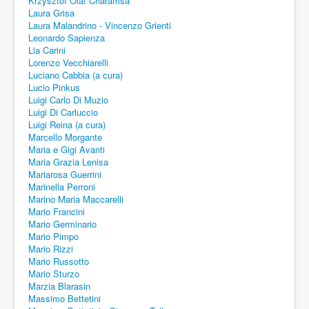
Krzysztof Olaf Charamsa
Laura Grisa
Laura Malandrino - Vincenzo Grienti
Leonardo Sapienza
Lia Carini
Lorenzo Vecchiarelli
Luciano Cabbia (a cura)
Lucio Pinkus
Luigi Carlo Di Muzio
Luigi Di Carluccio
Luigi Reina (a cura)
Marcello Morgante
Maria e Gigi Avanti
Maria Grazia Lenisa
Mariarosa Guerrini
Marinella Perroni
Marino Maria Maccarelli
Mario Francini
Mario Germinario
Mario Pimpo
Mario Rizzi
Mario Russotto
Mario Sturzo
Marzia Blarasin
Massimo Bettetini