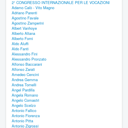
2° CONGRESSO INTERNAZIONALE PER LE VOCAZIONI
Adamo Calò - Vito Magno
Adriano Parenti
Agostino Favale
Agostino Zamperini
Albert Vanhoye
Alberto Altana
Alberto Forni
Aldo Aluffi
Aldo Fanti
Alessandro Fini
Alessandro Pronzato
Alfonso Baccarani
Alfonso Zarati
Amedeo Cencini
Andrea Gemma
Andrea Tornelli
Angel Pardilla
Angela Romano
Angelo Comastri
Angelo Scelzo
Antonio Fallico
Antonio Fiorenza
Antonio Pitta
Antonio Zigrossi