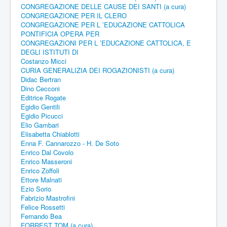
CONGREGAZIONE DELLE CAUSE DEI SANTI (a cura)
CONGREGAZIONE PER IL CLERO
CONGREGAZIONE PER L ’EDUCAZIONE CATTOLICA
PONTIFICIA OPERA PER
CONGREGAZIONI PER L ’EDUCAZIONE CATTOLICA, E
DEGLI ISTITUTI DI
Costanzo Micci
CURIA GENERALIZIA DEI ROGAZIONISTI (a cura)
Didac Bertran
Dino Cecconi
Editrice Rogate
Egidio Gentili
Egidio Picucci
Elio Gambari
Elisabetta Chiablotti
Enna F. Cannarozzo - H. De Soto
Enrico Dal Covolo
Enrico Masseroni
Enrico Zoffoli
Ettore Malnati
Ezio Sorio
Fabrizio Mastrofini
Felice Rossetti
Fernando Bea
FORREST TOM (a cura)