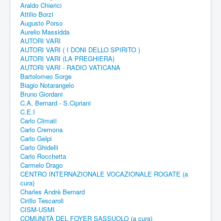
Araldo Chierici
Attilio Borzi
Augusto Porso
Aurelio Massidda
AUTORI VARI
AUTORI VARI ( I DONI DELLO SPIRITO )
AUTORI VARI (LA PREGHIERA)
AUTORI VARI - RADIO VATICANA
Bartolomeo Sorge
Biagio Notarangelo
Bruno Giordani
C.A, Bernard - S.Cipriani
C.E.I
Carlo Climati
Carlo Cremona
Carlo Gelpi
Carlo Ghidelli
Carlo Rocchetta
Carmelo Drago
CENTRO INTERNAZIONALE VOCAZIONALE ROGATE (a
cura)
Charles Andrè Bernard
Cirillo Tescaroli
CISM-USMI
COMUNITÀ DEL FOYER SASSUOLO (a cura)