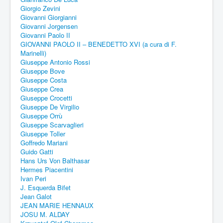
Giorgio Zevini
Giovanni Giorgianni
Giovanni Jorgensen
Giovanni Paolo II
GIOVANNI PAOLO II – BENEDETTO XVI (a cura di F.
Marinelli)
Giuseppe Antonio Rossi
Giuseppe Bove
Giuseppe Costa
Giuseppe Crea
Giuseppe Crocetti
Giuseppe De Virgilio
Giuseppe Orrù
Giuseppe Scarvaglieri
Giuseppe Toller
Goffredo Mariani
Guido Gatti
Hans Urs Von Balthasar
Hermes Piacentini
Ivan Peri
J. Esquerda Bifet
Jean Galot
JEAN MARIE HENNAUX
JOSU M. ALDAY