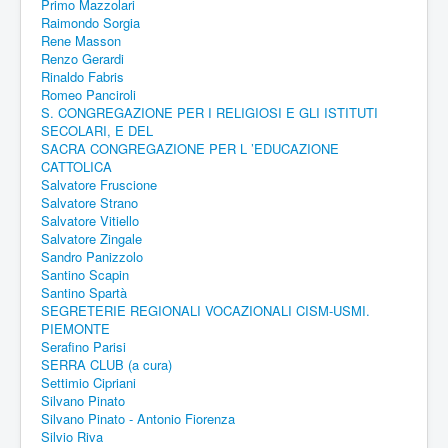
Primo Mazzolari
Raimondo Sorgia
Rene Masson
Renzo Gerardi
Rinaldo Fabris
Romeo Panciroli
S. CONGREGAZIONE PER I RELIGIOSI E GLI ISTITUTI
SECOLARI, E DEL
SACRA CONGREGAZIONE PER L ’EDUCAZIONE
CATTOLICA
Salvatore Fruscione
Salvatore Strano
Salvatore Vitiello
Salvatore Zingale
Sandro Panizzolo
Santino Scapin
Santino Spartà
SEGRETERIE REGIONALI VOCAZIONALI CISM-USMI.
PIEMONTE
Serafino Parisi
SERRA CLUB (a cura)
Settimio Cipriani
Silvano Pinato
Silvano Pinato - Antonio Fiorenza
Silvio Riva