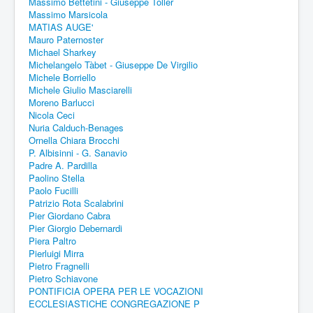
Massimo Bettetini - Giuseppe Toller
Massimo Marsicola
MATIAS AUGE'
Mauro Paternoster
Michael Sharkey
Michelangelo Tàbet - Giuseppe De Virgilio
Michele Borriello
Michele Giulio Masciarelli
Moreno Barlucci
Nicola Ceci
Nuria Calduch-Benages
Ornella Chiara Brocchi
P. Albisinni - G. Sanavio
Padre A. Pardilla
Paolino Stella
Paolo Fucilli
Patrizio Rota Scalabrini
Pier Giordano Cabra
Pier Giorgio Debernardi
Piera Paltro
Pierluigi Mirra
Pietro Fragnelli
Pietro Schiavone
PONTIFICIA OPERA PER LE VOCAZIONI
ECCLESIASTICHE CONGREGAZIONE P