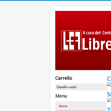
C
Carrello
Carrello vuoto
S
Menu
Home
T