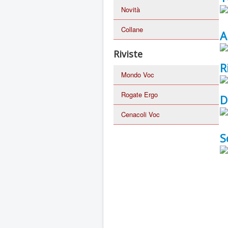
Novità
Collane
A
Riviste
R
Mondo Voc
Rogate Ergo
D
Cenacoli Voc
S