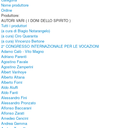
Nome produttore
Ordine
Produttore:
AUTORI VARI ( I DONI DELLO SPIRITO )
Tutti i produttori
(a cura di Biagio Notarangelo)
(a cura) Ciro Quaranta
(a cura) Vincenzo Bertone
2° CONGRESSO INTERNAZIONALE PER LE VOCAZIONI
Adamo Calò - Vito Magno
Adriano Parenti
Agostino Favale
Agostino Zamperini
Albert Vanhoye
Alberto Altana
Alberto Forni
Aldo Aluffi
Aldo Fanti
Alessandro Fini
Alessandro Pronzato
Alfonso Baccarani
Alfonso Zarati
Amedeo Cencini
Andrea Gemma