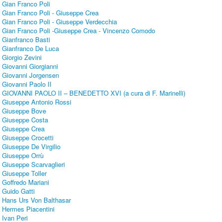
Gian Franco Poli
Gian Franco Poli - Giuseppe Crea
Gian Franco Poli - Giuseppe Verdecchia
Gian Franco Poli -Giuseppe Crea - Vincenzo Comodo
Gianfranco Basti
Gianfranco De Luca
Giorgio Zevini
Giovanni Giorgianni
Giovanni Jorgensen
Giovanni Paolo II
GIOVANNI PAOLO II – BENEDETTO XVI (a cura di F. Marinelli)
Giuseppe Antonio Rossi
Giuseppe Bove
Giuseppe Costa
Giuseppe Crea
Giuseppe Crocetti
Giuseppe De Virgilio
Giuseppe Orrù
Giuseppe Scarvaglieri
Giuseppe Toller
Goffredo Mariani
Guido Gatti
Hans Urs Von Balthasar
Hermes Piacentini
Ivan Peri