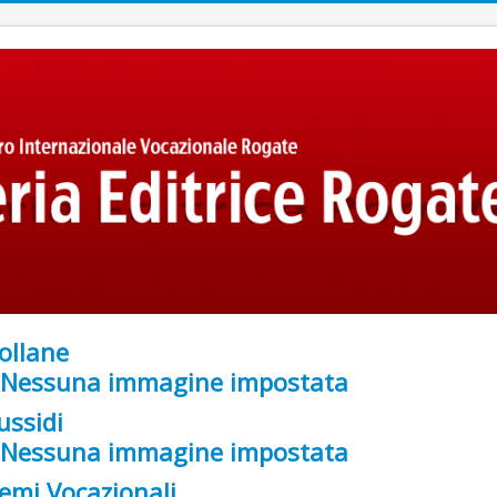
ollane
ussidi
emi Vocazionali