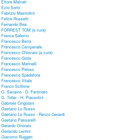
Ettore Malnati
Ezio Sorio
Fabrizio Mastrofini
Felice Rossetti
Fernando Bea
FORREST TOM (a cura)
Franca Salerno
Francesco Berra
Francesco Campanale
Francesco Chiovaro (a cura)
Francesco Gioia
Francesco Marinelli
Francesco Peloso
Francesco Spadafora
Francesco Vitale
Franco Scillone
G. Sanavio - D. Fantinato
G. Toller - H. Piacentini
Gabriele Cingolani
Gaetano Lo Russo
Gaetano Lo Russo - Renzo Gerardi
Gaetano Passarelli
Gerardo Onorato
Gerlando Lentini
Giacomo Ruggeri