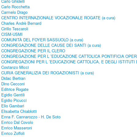
Carlo Ghidelli
Carlo Rocchetta
Carmelo Drago
CENTRO INTERNAZIONALE VOCAZIONALE ROGATE (a cura)
Charles Andrè Bernard
Cirillo Tescaroli
CISM-USMI
COMUNITÀ DEL FOYER SASSUOLO (a cura)
CONGREGAZIONE DELLE CAUSE DEI SANTI (a cura)
CONGREGAZIONE PER IL CLERO
CONGREGAZIONE PER L ’EDUCAZIONE CATTOLICA PONTIFICIA OPE
CONGREGAZIONI PER L ’EDUCAZIONE CATTOLICA, E DEGLI ISTITUTI 
Costanzo Micci
CURIA GENERALIZIA DEI ROGAZIONISTI (a cura)
Didac Bertran
Dino Cecconi
Editrice Rogate
Egidio Gentili
Egidio Picucci
Elio Gambari
Elisabetta Chiablotti
Enna F. Cannarozzo - H. De Soto
Enrico Dal Covolo
Enrico Masseroni
Enrico Zoffoli