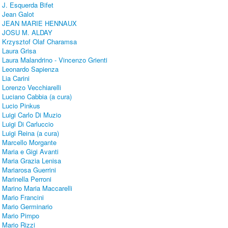
J. Esquerda Bifet
Jean Galot
JEAN MARIE HENNAUX
JOSU M. ALDAY
Krzysztof Olaf Charamsa
Laura Grisa
Laura Malandrino - Vincenzo Grienti
Leonardo Sapienza
Lia Carini
Lorenzo Vecchiarelli
Luciano Cabbia (a cura)
Lucio Pinkus
Luigi Carlo Di Muzio
Luigi Di Carluccio
Luigi Reina (a cura)
Marcello Morgante
Maria e Gigi Avanti
Maria Grazia Lenisa
Mariarosa Guerrini
Marinella Perroni
Marino Maria Maccarelli
Mario Francini
Mario Germinario
Mario Pimpo
Mario Rizzi