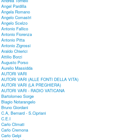
Andrea Tornelli
Angel Pardilla
Angela Romano
Angelo Comastri
Angelo Scelzo
Antonio Fallico
Antonio Fiorenza
Antonio Pitta
Antonio Zigrossi
Araldo Chierici
Attilio Borzi
Augusto Porso
Aurelio Massidda
AUTORI VARI
AUTORI VARI (ALLE FONTI DELLA VITA)
AUTORI VARI (LA PREGHIERA)
AUTORI VARI - RADIO VATICANA
Bartolomeo Sorge
Biagio Notarangelo
Bruno Giordani
C.A, Bernard - S.Cipriani
C.E.I
Carlo Climati
Carlo Cremona
Carlo Gelpi