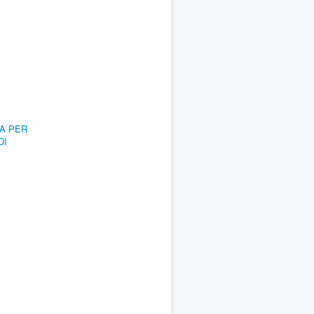
RA PER
DI