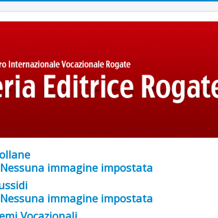
ollane
ussidi
emi Vocazionali