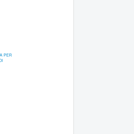
RA PER
DI