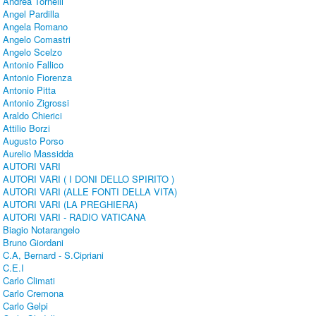
Andrea Tornelli
Angel Pardilla
Angela Romano
Angelo Comastri
Angelo Scelzo
Antonio Fallico
Antonio Fiorenza
Antonio Pitta
Antonio Zigrossi
Araldo Chierici
Attilio Borzi
Augusto Porso
Aurelio Massidda
AUTORI VARI
AUTORI VARI ( I DONI DELLO SPIRITO )
AUTORI VARI (ALLE FONTI DELLA VITA)
AUTORI VARI (LA PREGHIERA)
AUTORI VARI - RADIO VATICANA
Biagio Notarangelo
Bruno Giordani
C.A, Bernard - S.Cipriani
C.E.I
Carlo Climati
Carlo Cremona
Carlo Gelpi