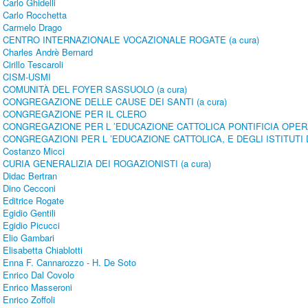
Carlo Ghidelli
Carlo Rocchetta
Carmelo Drago
CENTRO INTERNAZIONALE VOCAZIONALE ROGATE (a cura)
Charles Andrè Bernard
Cirillo Tescaroli
CISM-USMI
COMUNITÀ DEL FOYER SASSUOLO (a cura)
CONGREGAZIONE DELLE CAUSE DEI SANTI (a cura)
CONGREGAZIONE PER IL CLERO
CONGREGAZIONE PER L ’EDUCAZIONE CATTOLICA PONTIFICIA OPE
CONGREGAZIONI PER L ’EDUCAZIONE CATTOLICA, E DEGLI ISTITUTI 
Costanzo Micci
CURIA GENERALIZIA DEI ROGAZIONISTI (a cura)
Didac Bertran
Dino Cecconi
Editrice Rogate
Egidio Gentili
Egidio Picucci
Elio Gambari
Elisabetta Chiablotti
Enna F. Cannarozzo - H. De Soto
Enrico Dal Covolo
Enrico Masseroni
Enrico Zoffoli