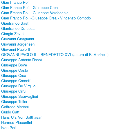
Gian Franco Poli
Gian Franco Poli - Giuseppe Crea
Gian Franco Poli - Giuseppe Verdecchia
Gian Franco Poli -Giuseppe Crea - Vincenzo Comodo
Gianfranco Basti
Gianfranco De Luca
Giorgio Zevini
Giovanni Giorgianni
Giovanni Jorgensen
Giovanni Paolo II
GIOVANNI PAOLO II – BENEDETTO XVI (a cura di F. Marinelli)
Giuseppe Antonio Rossi
Giuseppe Bove
Giuseppe Costa
Giuseppe Crea
Giuseppe Crocetti
Giuseppe De Virgilio
Giuseppe Orrù
Giuseppe Scarvaglieri
Giuseppe Toller
Goffredo Mariani
Guido Gatti
Hans Urs Von Balthasar
Hermes Piacentini
Ivan Peri