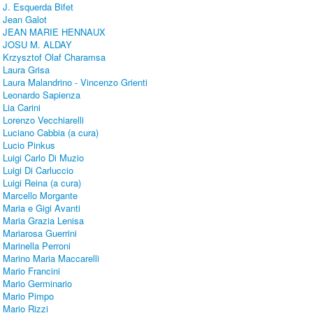
J. Esquerda Bifet
Jean Galot
JEAN MARIE HENNAUX
JOSU M. ALDAY
Krzysztof Olaf Charamsa
Laura Grisa
Laura Malandrino - Vincenzo Grienti
Leonardo Sapienza
Lia Carini
Lorenzo Vecchiarelli
Luciano Cabbia (a cura)
Lucio Pinkus
Luigi Carlo Di Muzio
Luigi Di Carluccio
Luigi Reina (a cura)
Marcello Morgante
Maria e Gigi Avanti
Maria Grazia Lenisa
Mariarosa Guerrini
Marinella Perroni
Marino Maria Maccarelli
Mario Francini
Mario Germinario
Mario Pimpo
Mario Rizzi