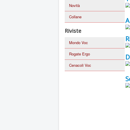
Novità
Collane
A
Riviste
R
Mondo Voc
Rogate Ergo
D
Cenacoli Voc
S