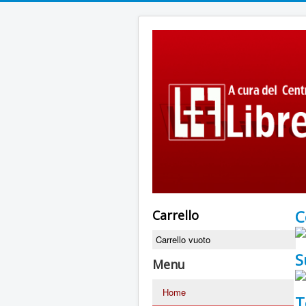
C
Carrello
Carrello vuoto
S
Menu
Home
T