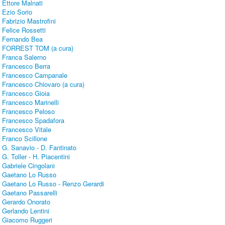
Ettore Malnati
Ezio Sorio
Fabrizio Mastrofini
Felice Rossetti
Fernando Bea
FORREST TOM (a cura)
Franca Salerno
Francesco Berra
Francesco Campanale
Francesco Chiovaro (a cura)
Francesco Gioia
Francesco Marinelli
Francesco Peloso
Francesco Spadafora
Francesco Vitale
Franco Scillone
G. Sanavio - D. Fantinato
G. Toller - H. Piacentini
Gabriele Cingolani
Gaetano Lo Russo
Gaetano Lo Russo - Renzo Gerardi
Gaetano Passarelli
Gerardo Onorato
Gerlando Lentini
Giacomo Ruggeri