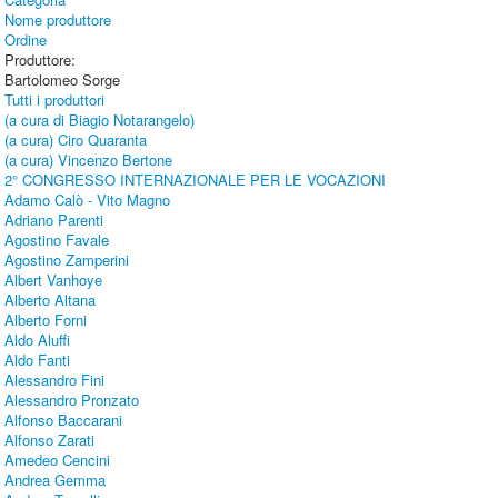
Nome produttore
Ordine
Produttore:
Bartolomeo Sorge
Tutti i produttori
(a cura di Biagio Notarangelo)
(a cura) Ciro Quaranta
(a cura) Vincenzo Bertone
2° CONGRESSO INTERNAZIONALE PER LE VOCAZIONI
Adamo Calò - Vito Magno
Adriano Parenti
Agostino Favale
Agostino Zamperini
Albert Vanhoye
Alberto Altana
Alberto Forni
Aldo Aluffi
Aldo Fanti
Alessandro Fini
Alessandro Pronzato
Alfonso Baccarani
Alfonso Zarati
Amedeo Cencini
Andrea Gemma