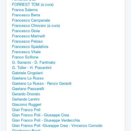
FORREST TOM (a cura)
Franca Salerno
Francesco Berra
Francesco Campanale
Francesco Chiovaro (a cura)
Francesco Gioia
Francesco Marinelli
Francesco Peloso
Francesco Spadafora
Francesco Vitale
Franco Scillone
G. Sanavio - D. Fantinato
G. Toller - H. Piacentini
Gabriele Cingolani
Gaetano Lo Russo
Gaetano Lo Russo - Renzo Gerardi
Gaetano Passarelli
Gerardo Onorato
Gerlando Lentini
Giacomo Ruggeri
Gian Franco Poli
Gian Franco Poli - Giuseppe Crea
Gian Franco Poli - Giuseppe Verdecchia
Gian Franco Poli -Giuseppe Crea - Vincenzo Comodo
Gianfranco Basti