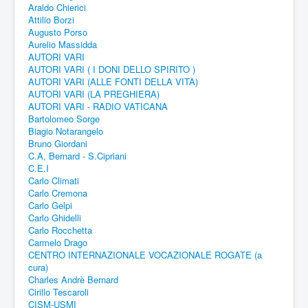
Araldo Chierici
Attilio Borzi
Augusto Porso
Aurelio Massidda
AUTORI VARI
AUTORI VARI ( I DONI DELLO SPIRITO )
AUTORI VARI (ALLE FONTI DELLA VITA)
AUTORI VARI (LA PREGHIERA)
AUTORI VARI - RADIO VATICANA
Bartolomeo Sorge
Biagio Notarangelo
Bruno Giordani
C.A, Bernard - S.Cipriani
C.E.I
Carlo Climati
Carlo Cremona
Carlo Gelpi
Carlo Ghidelli
Carlo Rocchetta
Carmelo Drago
CENTRO INTERNAZIONALE VOCAZIONALE ROGATE (a
cura)
Charles Andrè Bernard
Cirillo Tescaroli
CISM-USMI