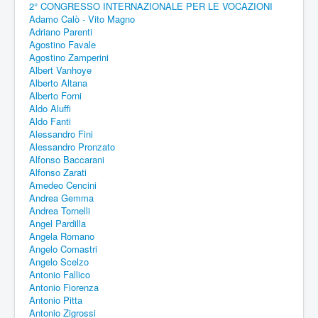
2° CONGRESSO INTERNAZIONALE PER LE VOCAZIONI
Adamo Calò - Vito Magno
Adriano Parenti
Agostino Favale
Agostino Zamperini
Albert Vanhoye
Alberto Altana
Alberto Forni
Aldo Aluffi
Aldo Fanti
Alessandro Fini
Alessandro Pronzato
Alfonso Baccarani
Alfonso Zarati
Amedeo Cencini
Andrea Gemma
Andrea Tornelli
Angel Pardilla
Angela Romano
Angelo Comastri
Angelo Scelzo
Antonio Fallico
Antonio Fiorenza
Antonio Pitta
Antonio Zigrossi