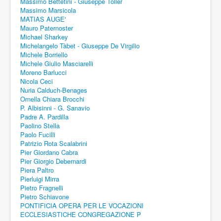
Massimo Bettetini - Giuseppe Toller
Massimo Marsicola
MATIAS AUGE'
Mauro Paternoster
Michael Sharkey
Michelangelo Tàbet - Giuseppe De Virgilio
Michele Borriello
Michele Giulio Masciarelli
Moreno Barlucci
Nicola Ceci
Nuria Calduch-Benages
Ornella Chiara Brocchi
P. Albisinni - G. Sanavio
Padre A. Pardilla
Paolino Stella
Paolo Fucilli
Patrizio Rota Scalabrini
Pier Giordano Cabra
Pier Giorgio Debernardi
Piera Paltro
Pierluigi Mirra
Pietro Fragnelli
Pietro Schiavone
PONTIFICIA OPERA PER LE VOCAZIONI
ECCLESIASTICHE CONGREGAZIONE P