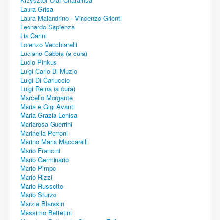
Krzysztof Olaf Charamsa
Laura Grisa
Laura Malandrino - Vincenzo Grienti
Leonardo Sapienza
Lia Carini
Lorenzo Vecchiarelli
Luciano Cabbia (a cura)
Lucio Pinkus
Luigi Carlo Di Muzio
Luigi Di Carluccio
Luigi Reina (a cura)
Marcello Morgante
Maria e Gigi Avanti
Maria Grazia Lenisa
Mariarosa Guerrini
Marinella Perroni
Marino Maria Maccarelli
Mario Francini
Mario Germinario
Mario Pimpo
Mario Rizzi
Mario Russotto
Mario Sturzo
Marzia Blarasin
Massimo Bettetini