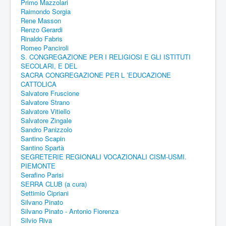
Primo Mazzolari
Raimondo Sorgia
Rene Masson
Renzo Gerardi
Rinaldo Fabris
Romeo Panciroli
S. CONGREGAZIONE PER I RELIGIOSI E GLI ISTITUTI
SECOLARI, E DEL
SACRA CONGREGAZIONE PER L ’EDUCAZIONE
CATTOLICA
Salvatore Fruscione
Salvatore Strano
Salvatore Vitiello
Salvatore Zingale
Sandro Panizzolo
Santino Scapin
Santino Spartà
SEGRETERIE REGIONALI VOCAZIONALI CISM-USMI.
PIEMONTE
Serafino Parisi
SERRA CLUB (a cura)
Settimio Cipriani
Silvano Pinato
Silvano Pinato - Antonio Fiorenza
Silvio Riva