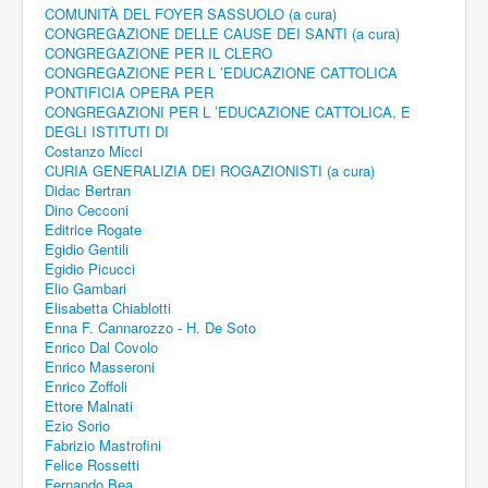
COMUNITÀ DEL FOYER SASSUOLO (a cura)
CONGREGAZIONE DELLE CAUSE DEI SANTI (a cura)
CONGREGAZIONE PER IL CLERO
CONGREGAZIONE PER L ’EDUCAZIONE CATTOLICA
PONTIFICIA OPERA PER
CONGREGAZIONI PER L ’EDUCAZIONE CATTOLICA, E
DEGLI ISTITUTI DI
Costanzo Micci
CURIA GENERALIZIA DEI ROGAZIONISTI (a cura)
Didac Bertran
Dino Cecconi
Editrice Rogate
Egidio Gentili
Egidio Picucci
Elio Gambari
Elisabetta Chiablotti
Enna F. Cannarozzo - H. De Soto
Enrico Dal Covolo
Enrico Masseroni
Enrico Zoffoli
Ettore Malnati
Ezio Sorio
Fabrizio Mastrofini
Felice Rossetti
Fernando Bea