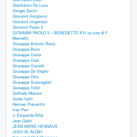
Gianfranco De Luca
Giorgio Zevini
Giovanni Giorgianni
Giovanni Jorgensen
Giovanni Paolo II
GIOVANNI PAOLO II – BENEDETTO XVI (a cura di F.
Marinelli)
Giuseppe Antonio Rossi
Giuseppe Bove
Giuseppe Costa
Giuseppe Crea
Giuseppe Crocetti
Giuseppe De Virgilio
Giuseppe Orrù
Giuseppe Scarvaglieri
Giuseppe Toller
Goffredo Mariani
Guido Gatti
Hermes Piacentini
Ivan Peri
J. Esquerda Bifet
Jean Galot
JEAN MARIE HENNAUX
JOSU M. ALDAY