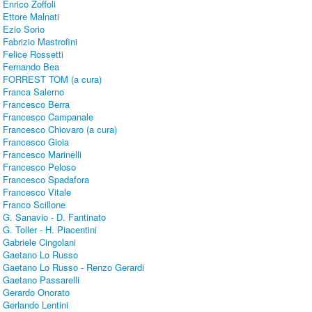
Enrico Zoffoli
Ettore Malnati
Ezio Sorio
Fabrizio Mastrofini
Felice Rossetti
Fernando Bea
FORREST TOM (a cura)
Franca Salerno
Francesco Berra
Francesco Campanale
Francesco Chiovaro (a cura)
Francesco Gioia
Francesco Marinelli
Francesco Peloso
Francesco Spadafora
Francesco Vitale
Franco Scillone
G. Sanavio - D. Fantinato
G. Toller - H. Piacentini
Gabriele Cingolani
Gaetano Lo Russo
Gaetano Lo Russo - Renzo Gerardi
Gaetano Passarelli
Gerardo Onorato
Gerlando Lentini