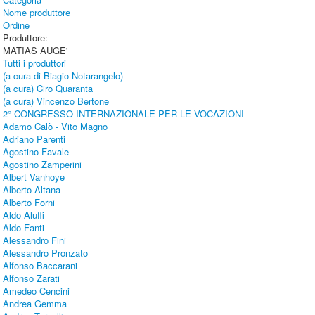
Nome produttore
Ordine
Produttore:
MATIAS AUGE'
Tutti i produttori
(a cura di Biagio Notarangelo)
(a cura) Ciro Quaranta
(a cura) Vincenzo Bertone
2° CONGRESSO INTERNAZIONALE PER LE VOCAZIONI
Adamo Calò - Vito Magno
Adriano Parenti
Agostino Favale
Agostino Zamperini
Albert Vanhoye
Alberto Altana
Alberto Forni
Aldo Aluffi
Aldo Fanti
Alessandro Fini
Alessandro Pronzato
Alfonso Baccarani
Alfonso Zarati
Amedeo Cencini
Andrea Gemma