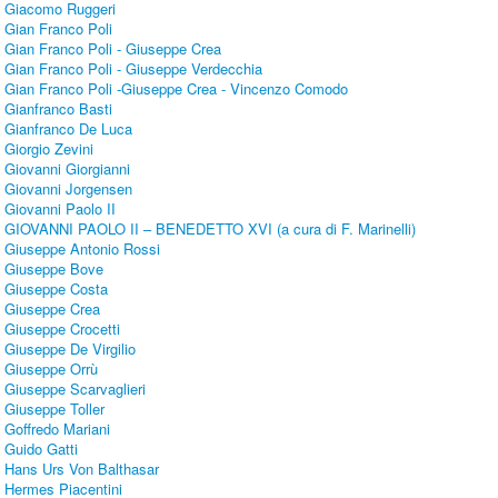
Giacomo Ruggeri
Gian Franco Poli
Gian Franco Poli - Giuseppe Crea
Gian Franco Poli - Giuseppe Verdecchia
Gian Franco Poli -Giuseppe Crea - Vincenzo Comodo
Gianfranco Basti
Gianfranco De Luca
Giorgio Zevini
Giovanni Giorgianni
Giovanni Jorgensen
Giovanni Paolo II
GIOVANNI PAOLO II – BENEDETTO XVI (a cura di F. Marinelli)
Giuseppe Antonio Rossi
Giuseppe Bove
Giuseppe Costa
Giuseppe Crea
Giuseppe Crocetti
Giuseppe De Virgilio
Giuseppe Orrù
Giuseppe Scarvaglieri
Giuseppe Toller
Goffredo Mariani
Guido Gatti
Hans Urs Von Balthasar
Hermes Piacentini