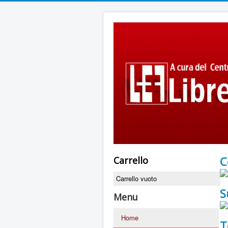
C
Carrello
Carrello vuoto
S
Menu
Home
T