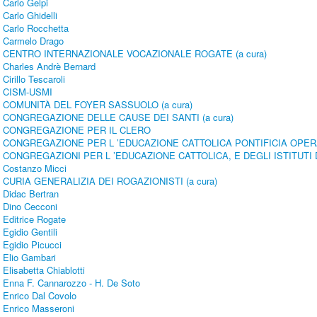
Carlo Gelpi
Carlo Ghidelli
Carlo Rocchetta
Carmelo Drago
CENTRO INTERNAZIONALE VOCAZIONALE ROGATE (a cura)
Charles Andrè Bernard
Cirillo Tescaroli
CISM-USMI
COMUNITÀ DEL FOYER SASSUOLO (a cura)
CONGREGAZIONE DELLE CAUSE DEI SANTI (a cura)
CONGREGAZIONE PER IL CLERO
CONGREGAZIONE PER L ’EDUCAZIONE CATTOLICA PONTIFICIA OPE
CONGREGAZIONI PER L ’EDUCAZIONE CATTOLICA, E DEGLI ISTITUTI 
Costanzo Micci
CURIA GENERALIZIA DEI ROGAZIONISTI (a cura)
Didac Bertran
Dino Cecconi
Editrice Rogate
Egidio Gentili
Egidio Picucci
Elio Gambari
Elisabetta Chiablotti
Enna F. Cannarozzo - H. De Soto
Enrico Dal Covolo
Enrico Masseroni