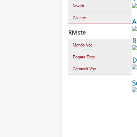
Novità
Collane
A
Riviste
R
Mondo Voc
Rogate Ergo
D
Cenacoli Voc
S