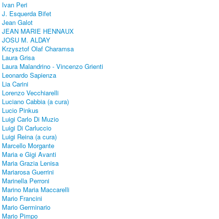
Ivan Peri
J. Esquerda Bifet
Jean Galot
JEAN MARIE HENNAUX
JOSU M. ALDAY
Krzysztof Olaf Charamsa
Laura Grisa
Laura Malandrino - Vincenzo Grienti
Leonardo Sapienza
Lia Carini
Lorenzo Vecchiarelli
Luciano Cabbia (a cura)
Lucio Pinkus
Luigi Carlo Di Muzio
Luigi Di Carluccio
Luigi Reina (a cura)
Marcello Morgante
Maria e Gigi Avanti
Maria Grazia Lenisa
Mariarosa Guerrini
Marinella Perroni
Marino Maria Maccarelli
Mario Francini
Mario Germinario
Mario Pimpo