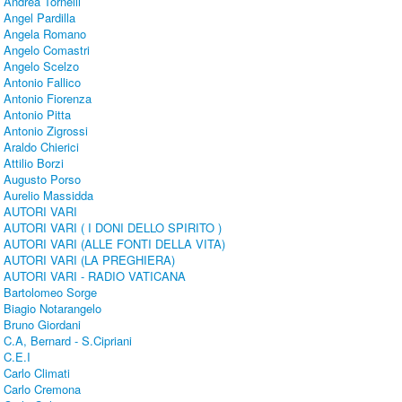
Andrea Tornelli
Angel Pardilla
Angela Romano
Angelo Comastri
Angelo Scelzo
Antonio Fallico
Antonio Fiorenza
Antonio Pitta
Antonio Zigrossi
Araldo Chierici
Attilio Borzi
Augusto Porso
Aurelio Massidda
AUTORI VARI
AUTORI VARI ( I DONI DELLO SPIRITO )
AUTORI VARI (ALLE FONTI DELLA VITA)
AUTORI VARI (LA PREGHIERA)
AUTORI VARI - RADIO VATICANA
Bartolomeo Sorge
Biagio Notarangelo
Bruno Giordani
C.A, Bernard - S.Cipriani
C.E.I
Carlo Climati
Carlo Cremona