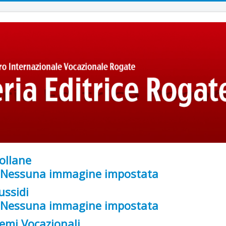
ollane
ussidi
emi Vocazionali