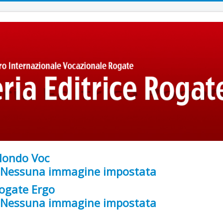
ondo Voc
ogate Ergo