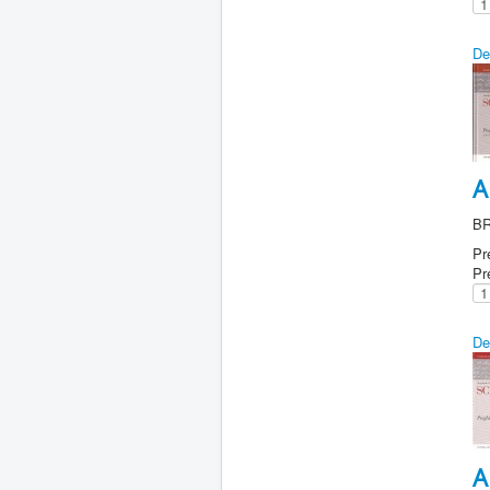
De
A
B
Pr
Pr
De
A