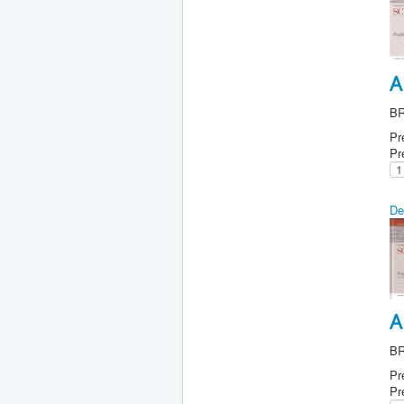
A
B
Pr
Pr
De
A
B
Pr
Pr