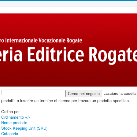
Lasciare la casella 
prodotti, o inserire un termine di ricerca per trovare un prodotto specifico.
Ordina per
Ordinamento +/-
Nome prodotto
Stock Keeping Unit (SKU)
Categoria