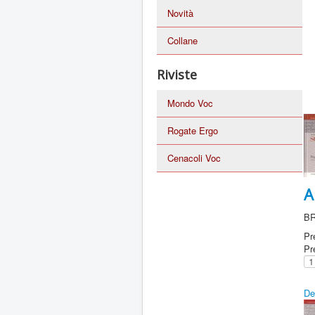
Novità
Collane
Riviste
Mondo Voc
Rogate Ergo
Cenacoli Voc
A
B
Pr
Pr
De