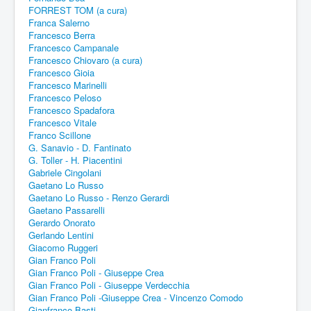
FORREST TOM (a cura)
Franca Salerno
Francesco Berra
Francesco Campanale
Francesco Chiovaro (a cura)
Francesco Gioia
Francesco Marinelli
Francesco Peloso
Francesco Spadafora
Francesco Vitale
Franco Scillone
G. Sanavio - D. Fantinato
G. Toller - H. Piacentini
Gabriele Cingolani
Gaetano Lo Russo
Gaetano Lo Russo - Renzo Gerardi
Gaetano Passarelli
Gerardo Onorato
Gerlando Lentini
Giacomo Ruggeri
Gian Franco Poli
Gian Franco Poli - Giuseppe Crea
Gian Franco Poli - Giuseppe Verdecchia
Gian Franco Poli -Giuseppe Crea - Vincenzo Comodo
Gianfranco Basti