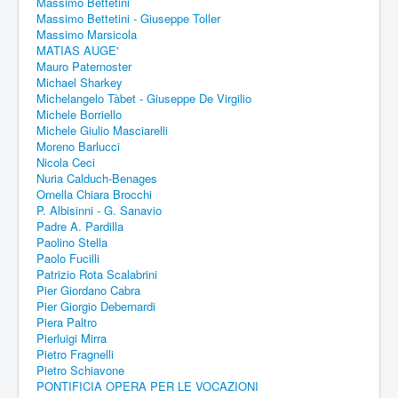
Massimo Bettetini
Massimo Bettetini - Giuseppe Toller
Massimo Marsicola
MATIAS AUGE'
Mauro Paternoster
Michael Sharkey
Michelangelo Tàbet - Giuseppe De Virgilio
Michele Borriello
Michele Giulio Masciarelli
Moreno Barlucci
Nicola Ceci
Nuria Calduch-Benages
Ornella Chiara Brocchi
P. Albisinni - G. Sanavio
Padre A. Pardilla
Paolino Stella
Paolo Fucilli
Patrizio Rota Scalabrini
Pier Giordano Cabra
Pier Giorgio Debernardi
Piera Paltro
Pierluigi Mirra
Pietro Fragnelli
Pietro Schiavone
PONTIFICIA OPERA PER LE VOCAZIONI