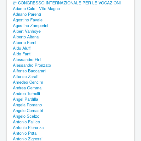
2° CONGRESSO INTERNAZIONALE PER LE VOCAZIONI
Adamo Calò - Vito Magno
Adriano Parenti
Agostino Favale
Agostino Zamperini
Albert Vanhoye
Alberto Altana
Alberto Forni
Aldo Aluffi
Aldo Fanti
Alessandro Fini
Alessandro Pronzato
Alfonso Baccarani
Alfonso Zarati
Amedeo Cencini
Andrea Gemma
Andrea Tornelli
Angel Pardilla
Angela Romano
Angelo Comastri
Angelo Scelzo
Antonio Fallico
Antonio Fiorenza
Antonio Pitta
Antonio Zigrossi