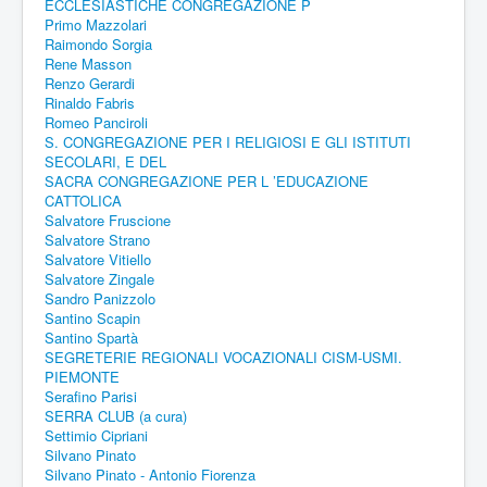
ECCLESIASTICHE CONGREGAZIONE P
Primo Mazzolari
Raimondo Sorgia
Rene Masson
Renzo Gerardi
Rinaldo Fabris
Romeo Panciroli
S. CONGREGAZIONE PER I RELIGIOSI E GLI ISTITUTI
SECOLARI, E DEL
SACRA CONGREGAZIONE PER L ’EDUCAZIONE
CATTOLICA
Salvatore Fruscione
Salvatore Strano
Salvatore Vitiello
Salvatore Zingale
Sandro Panizzolo
Santino Scapin
Santino Spartà
SEGRETERIE REGIONALI VOCAZIONALI CISM-USMI.
PIEMONTE
Serafino Parisi
SERRA CLUB (a cura)
Settimio Cipriani
Silvano Pinato
Silvano Pinato - Antonio Fiorenza