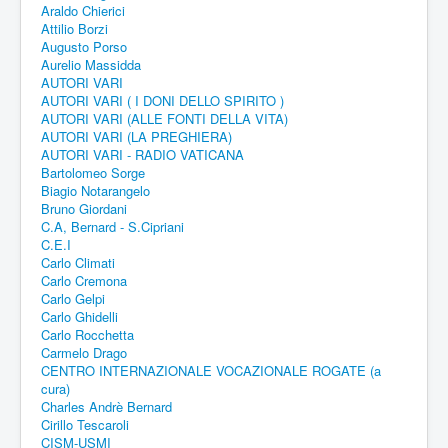
Araldo Chierici
Attilio Borzi
Augusto Porso
Aurelio Massidda
AUTORI VARI
AUTORI VARI ( I DONI DELLO SPIRITO )
AUTORI VARI (ALLE FONTI DELLA VITA)
AUTORI VARI (LA PREGHIERA)
AUTORI VARI - RADIO VATICANA
Bartolomeo Sorge
Biagio Notarangelo
Bruno Giordani
C.A, Bernard - S.Cipriani
C.E.I
Carlo Climati
Carlo Cremona
Carlo Gelpi
Carlo Ghidelli
Carlo Rocchetta
Carmelo Drago
CENTRO INTERNAZIONALE VOCAZIONALE ROGATE (a
cura)
Charles Andrè Bernard
Cirillo Tescaroli
CISM-USMI