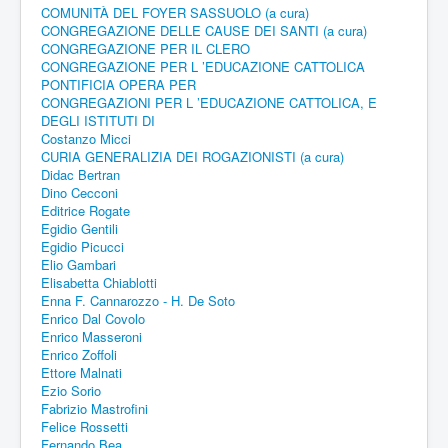
COMUNITÀ DEL FOYER SASSUOLO (a cura)
CONGREGAZIONE DELLE CAUSE DEI SANTI (a cura)
CONGREGAZIONE PER IL CLERO
CONGREGAZIONE PER L ’EDUCAZIONE CATTOLICA
PONTIFICIA OPERA PER
CONGREGAZIONI PER L ’EDUCAZIONE CATTOLICA, E
DEGLI ISTITUTI DI
Costanzo Micci
CURIA GENERALIZIA DEI ROGAZIONISTI (a cura)
Didac Bertran
Dino Cecconi
Editrice Rogate
Egidio Gentili
Egidio Picucci
Elio Gambari
Elisabetta Chiablotti
Enna F. Cannarozzo - H. De Soto
Enrico Dal Covolo
Enrico Masseroni
Enrico Zoffoli
Ettore Malnati
Ezio Sorio
Fabrizio Mastrofini
Felice Rossetti
Fernando Bea