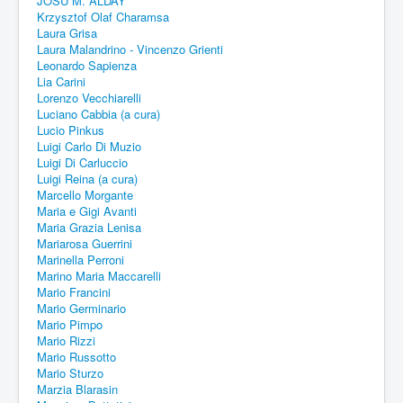
JOSU M. ALDAY
Krzysztof Olaf Charamsa
Laura Grisa
Laura Malandrino - Vincenzo Grienti
Leonardo Sapienza
Lia Carini
Lorenzo Vecchiarelli
Luciano Cabbia (a cura)
Lucio Pinkus
Luigi Carlo Di Muzio
Luigi Di Carluccio
Luigi Reina (a cura)
Marcello Morgante
Maria e Gigi Avanti
Maria Grazia Lenisa
Mariarosa Guerrini
Marinella Perroni
Marino Maria Maccarelli
Mario Francini
Mario Germinario
Mario Pimpo
Mario Rizzi
Mario Russotto
Mario Sturzo
Marzia Blarasin