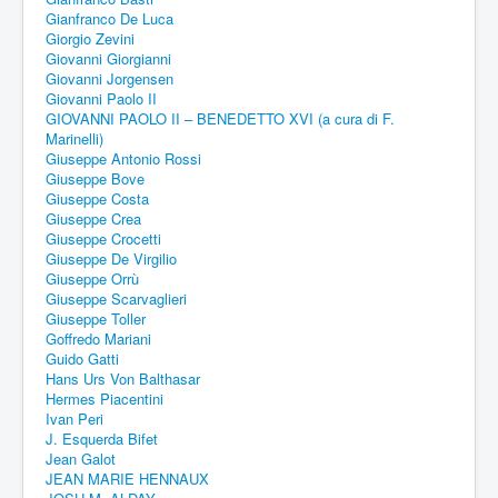
Gianfranco De Luca
Giorgio Zevini
Giovanni Giorgianni
Giovanni Jorgensen
Giovanni Paolo II
GIOVANNI PAOLO II – BENEDETTO XVI (a cura di F.
Marinelli)
Giuseppe Antonio Rossi
Giuseppe Bove
Giuseppe Costa
Giuseppe Crea
Giuseppe Crocetti
Giuseppe De Virgilio
Giuseppe Orrù
Giuseppe Scarvaglieri
Giuseppe Toller
Goffredo Mariani
Guido Gatti
Hans Urs Von Balthasar
Hermes Piacentini
Ivan Peri
J. Esquerda Bifet
Jean Galot
JEAN MARIE HENNAUX