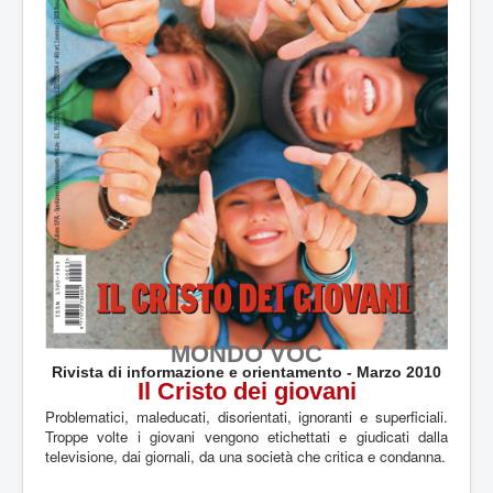
a
l
e
:
5
/
5
MONDO VOC
Rivista di informazione e orientamento - Marzo 2010
Il Cristo dei giovani
Problematici, maleducati, disorientati, ignoranti e superficiali.
Troppe volte i giovani vengono etichettati e giudicati dalla
televisione, dai giornali, da una società che critica e condanna.