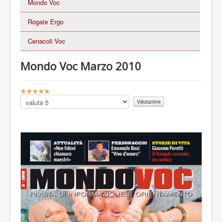
Mondo Voc
Rogate Ergo
Cenacoli Voc
Mondo Voc Marzo 2010
V
a
Valuta
l
u
t
a
z
i
o
n
e
a
t
t
u