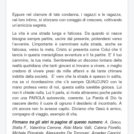
Eppure nel clamore di tale condanna, i ragazzi e le ragazze,
nel loro intimo, si sforzano con coraggio di crescere, coltivando
un’amicizia segreta.
La vita è una strada lunga e faticosa. Da quando si nasce
bisogna sempre partire, uscire dal presente, protendersi verso
l’avvenire. L’importante è camminare sulla strada, anche se
faticosa, verso la meta. Cristo si presenta come Colui che ti
lancia in questa meravigliosa avventura e ti fa partire. E’ il tuo
cammino, la tua meta. Sembrerebbe un discorso lontano della
realtà quotidiana che tanti giovani si trovano a vivere, o meglio
credono di vivere presi da mille affanni e da tante chimere
indotte dalla società. E’ vero che la strada è spesso in salita,
ma se ci ricordassimo che c’è sempre QUALCUNO con la
mano protesa verso di noi, questa salita sarebbe gioiosa. Lui
non ti chiede nulla. Lui ti parla, si rivela attraverso poche parole
con una PAROLA autorevole, coerente. La Parola di Dio fa
nascere dentro il cuore di ognuno il desiderio di incontrarlo. A
chi ancora non lo avesse capito. Diciamo che Gesù è amico,
compagno di viaggio, esempio di vita.
Firmano tra gli altri le pagine di questo numero
: A. Greco,
Stella F., Valentina Cerrone, Aldo Maria Valli, Catena Fiorello,
Michele Pignatale, Alessandra De Tommasi, Amedeo Cencini,