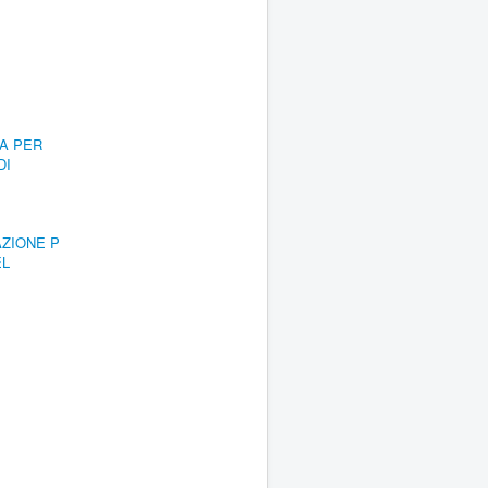
RA PER
DI
AZIONE P
EL