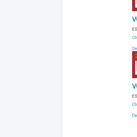
V
E
Ch
De
V
E
Ch
De