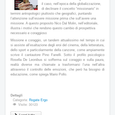
t
il caso, nell’epoca della globalizzazione,
u
di declinare il concetto “missionario” in
a
termini antropologici piuttosto che geografici, puntando
l
l’attenzione sull’essere missione prima che
sull’avere una
e
missione. A questo proposito Nico Dal Molin, nell’editoriale,
:
illustra i motivi che rendono questo cambio di prospettiva
necessario e coraggioso
4
Missione e coraggio, un tandem attualissimo nel tempo in cui
si assiste all’esaltazione degli eroi del cinema, della letteratura,
/
dello sport e particolarmente della canzone, come ampiamente
5
scrive il cantautore Pino Fanelli. Sotto il profilo psicologico
Rosella De Leonibus si sofferma sul coraggio e sulla paura,
realtà diverse ma chiamate a trasformarsi l’una nell’altra
attraverso il controllo delle emozioni, che però ha bisogno di
educazione, come spiega Mario Pollo.
Dettagli
Categoria:
Rogate Ergo
Visite: 30123
Leggi tutto...