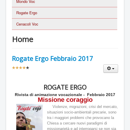
Mondo Voc
Rogate Ergo
Cenacoli Voc
Home
Rogate Ergo Febbraio 2017
V
a
l
u
ROGATE ERGO
t
a
Rivista di animazione vocazionale - Febbraio 2017
z
Missione coraggio
i
Violenze, migrazioni, crisi del mercato,
o
situazioni socio-ambientali precarie, sono
n
tra i maggiori problemi che provocano la
e
Chiesa a cercare nuovi paradigmi di
a
missionarietà e ad interrogarsi se non sia
t