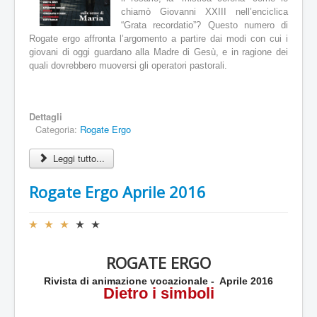
u
chiamò Giovanni XXIII nell’enciclica
a
“Grata recordatio”? Questo numero di
l
Rogate ergo affronta l’argomento a partire dai modi con cui i
e
giovani di oggi guardano alla Madre di Gesù, e in ragione dei
:
quali dovrebbero muoversi gli operatori pastorali.
5
/
Dettagli
Categoria:
Rogate Ergo
5
Leggi tutto...
Rogate Ergo Aprile 2016
V
a
l
ROGATE ERGO
u
t
Rivista di animazione vocazionale - Aprile 2016
a
Dietro i simboli
z
i