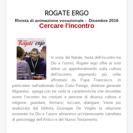
a
l
ROGATE ERGO
u
t
Rivista di animazione vocazionale - Dicembre 2016
a
Cercare l'incontro
z
i
o
n
e
a
In vista del Natale, festa dell’incontro tra
t
Dio e l’uomo,
Rogate ergo
offre ai suoi
t
lettori un approfondimento sulla
cultura
u
dell’incontro
, argomento più volte
a
affrontato da Papa Francesco. In
l
particolare nell’editoriale Gian Carlo Perego, direttore generale
e
Migrantes,
spiega con tre verbi le caratteristiche che dovrebbe
:
avere l’incontro tra cristiani e persone di diversa cultura e
religione:
guardare, fermarsi, toccare, dialogare
. Viene poi
4
analizzata dal biblista Giuseppe De Virgilio la relazione
esistente tra Dio e l’uomo attraverso un’interessante carrellata
/
di personaggi dell’Antico e del Nuovo Testamento.
5