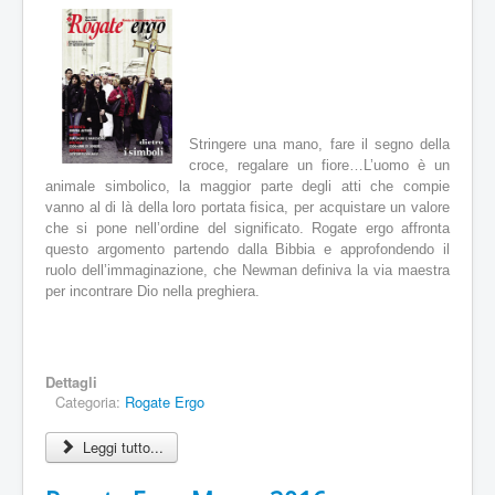
o
n
e
a
t
t
u
Stringere una mano, fare il segno della
a
croce, regalare un fiore…L’uomo è un
l
animale simbolico, la maggior parte degli atti che compie
e
vanno al di là della loro portata fisica, per acquistare un valore
:
che si pone nell’ordine del significato.
Rogate ergo affronta
questo argomento partendo dalla Bibbia e approfondendo il
3
ruolo dell’immaginazione, che Newman definiva la via maestra
per incontrare Dio nella preghiera.
/
5
Dettagli
Categoria:
Rogate Ergo
Leggi tutto...