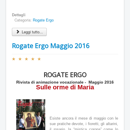
/
Dettagli
5
Categoria:
Rogate Ergo
Leggi tutto...
Rogate Ergo Maggio 2016
V
a
l
ROGATE ERGO
u
t
Rivista di animazione vocazionale - Maggio 2016
a
Sulle orme di Maria
z
i
o
n
e
a
Esiste ancora il mese di maggio con le
t
sue pratiche devote, i fioretti, gli altarini,
t
il rosario, la “mistica corona” come lo