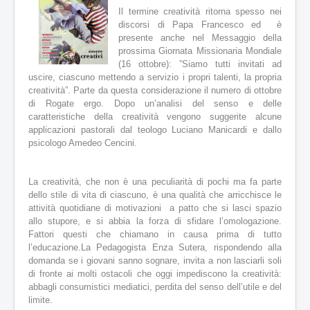
a
Il termine creatività ritorna spesso nei
t
discorsi di Papa Francesco ed è
t
presente anche nel Messaggio della
u
prossima Giornata Missionaria Mondiale
a
(16 ottobre): ”Siamo tutti invitati ad
l
uscire, ciascuno mettendo a servizio i propri talenti, la propria
e
creatività”. Parte da questa considerazione il numero di ottobre
:
di Rogate ergo. Dopo un’analisi del senso e delle
caratteristiche della creatività vengono suggerite alcune
3
applicazioni pastorali dal teologo Luciano Manicardi e dallo
psicologo Amedeo Cencini.
/
5
La creatività, che non è una peculiarità di pochi ma fa parte
dello stile di vita di ciascuno, è una qualità che arricchisce le
attività quotidiane di motivazioni a patto che si lasci spazio
allo stupore, e si abbia la forza di sfidare l’omologazione.
Fattori questi che chiamano in causa prima di tutto
l’educazione.La Pedagogista Enza Sutera, rispondendo alla
domanda se i giovani sanno sognare, invita a non lasciarli soli
di fronte ai molti ostacoli che oggi impediscono la creatività:
abbagli consumistici mediatici, perdita del senso dell’utile e del
limite.