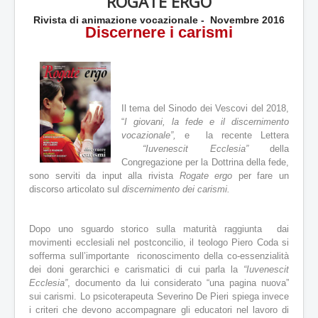
ROGATE ERGO
u
t
Rivista di animazione vocazionale - Novembre 2016
a
Discernere i carismi
z
i
o
n
e
a
Il tema del Sinodo dei Vescovi del 2018,
t
“
I giovani, la fede e il discernimento
t
vocazionale”,
e la recente Lettera
u
“Iuvenescit Ecclesia”
della
a
Congregazione per la Dottrina della fede,
l
sono serviti da input alla rivista
Rogate ergo
per fare un
e
discorso articolato sul
discernimento dei carismi.
:
5
Dopo uno sguardo storico sulla maturità raggiunta dai
movimenti ecclesiali nel postconcilio, il teologo Piero Coda si
/
sofferma sull’importante riconoscimento della co-essenzialità
dei doni gerarchici e carismatici di cui parla la
“Iuvenescit
5
Ecclesia”
, documento da lui considerato “una pagina nuova”
sui carismi. Lo psicoterapeuta Severino De Pieri spiega invece
i criteri che devono accompagnare gli educatori nel lavoro di