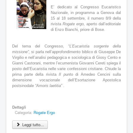
a
E’ dedicato al Congresso Eucaristico
t
Nazionale, in programma a Genova dal
t
15 al 18 settembre, il numero 8/9 della
u
rivista
Rogate ergo,
aperto dall’editoriale
a
di Enzo Bianchi, priore di Bose.
l
e
:
Del tema del Congresso, “
L’Eucaristia sorgente della
5
missione”,
si parla nell’approfondimento biblico di Giuseppe De
Virgilio e nell’analisi pedagogica e sociologica di Giosy Cento e
/
Gianni Castorani, mentre l’ecumenista Giovanni Cereti spiega il
posto dell’Eucaristia nelle varie confessioni cristiane. Chiude la
5
prima parte della rivista
Il punto
di Amedeo Cencini sulla
dimensione vocazionale dell’Esortazione Apostolica
postsinodale
“Amoris laetitia”
.
Dettagli
Categoria:
Rogate Ergo
Leggi tutto...