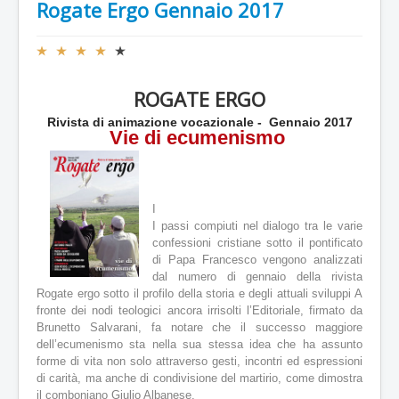
Rogate Ergo Gennaio 2017
V
a
l
ROGATE ERGO
u
t
Rivista di animazione vocazionale - Gennaio 2017
a
Vie di ecumenismo
z
i
o
n
I
e
I passi compiuti nel dialogo tra le varie
a
confessioni cristiane sotto il pontificato
t
t
di Papa Francesco vengono analizzati
u
dal numero di gennaio della rivista
a
Rogate ergo sotto il profilo della storia e degli attuali sviluppi A
l
fronte dei nodi teologici ancora irrisolti l’Editoriale, firmato da
e
Brunetto Salvarani, fa notare che il successo maggiore
:
dell’ecumenismo sta nella sua stessa idea che ha assunto
forme di vita non solo attraverso gesti, incontri ed espressioni
4
di carità, ma anche di condivisione del martirio, come dimostra
il comboniano Giulio Albanese.