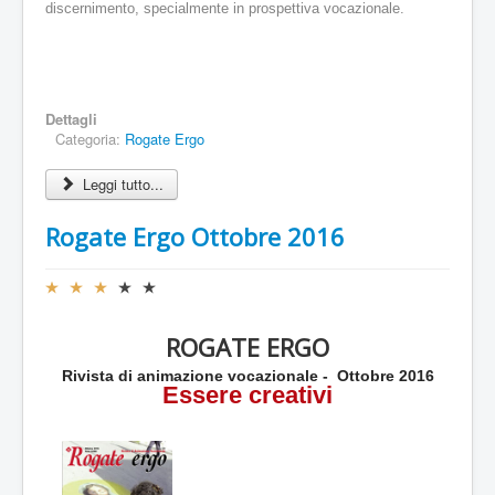
discernimento, specialmente in prospettiva vocazionale.
Dettagli
Categoria:
Rogate Ergo
Leggi tutto...
Rogate Ergo Ottobre 2016
V
a
l
ROGATE ERGO
u
t
Rivista di animazione vocazionale - Ottobre 2016
a
Essere creativi
z
i
o
n
e