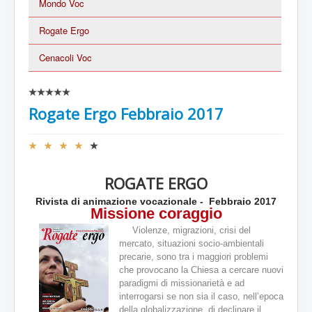
Mondo Voc
Rogate Ergo
Cenacoli Voc
V
a
Rogate Ergo Febbraio 2017
l
u
t
V
a
a
z
l
i
ROGATE ERGO
u
o
t
Rivista di animazione vocazionale - Febbraio 2017
n
a
Missione coraggio
e
z
a
Violenze, migrazioni, crisi del
i
t
mercato, situazioni socio-ambientali
o
t
precarie, sono tra i maggiori problemi
n
u
che provocano la Chiesa a cercare nuovi
e
a
paradigmi di missionarietà e ad
a
l
t
interrogarsi se non sia il caso, nell’epoca
e
t
della globalizzazione, di declinare il