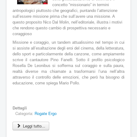
:
u
concetto “missionario” in termini
a
antropologici piuttosto che geografici, puntando l’attenzione
0
l
sull’essere missione prima che
sull’avere una missione. A
e
questo proposito Nico Dal Molin, nell’editoriale, illustra i motivi
/
:
che rendono questo cambio di prospettiva necessario e
coraggioso
5
4
Missione e coraggio, un tandem attualissimo nel tempo in cui
/
si assiste all’esaltazione degli eroi del cinema, della letteratura,
dello sport e particolarmente della canzone, come ampiamente
5
scrive il cantautore Pino Fanelli. Sotto il profilo psicologico
Rosella De Leonibus si sofferma sul coraggio e sulla paura,
realtà diverse ma chiamate a trasformarsi l’una nell’altra
attraverso il controllo delle emozioni, che però ha bisogno di
educazione, come spiega Mario Pollo.
Dettagli
Categoria:
Rogate Ergo
Leggi tutto...