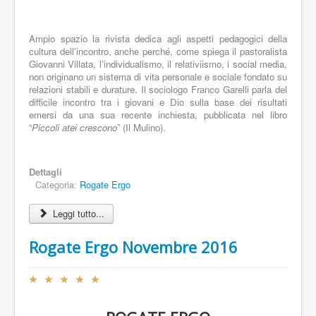
Ampio spazio la rivista dedica agli aspetti pedagogici della
cultura dell’incontro, anche perché, come spiega il pastoralista
Giovanni Villata, l’individualismo, il relativiismo, i social media,
non originano un sistema di vita personale e sociale fondato su
relazioni stabili e durature. Il sociologo Franco Garelli parla del
difficile incontro tra i giovani e Dio sulla base dei risultati
emersi da una sua recente inchiesta, pubblicata nel libro
“
Piccoli atei crescono
” (Il Mulino).
Dettagli
Categoria:
Rogate Ergo
Leggi tutto...
Rogate Ergo Novembre 2016
V
a
l