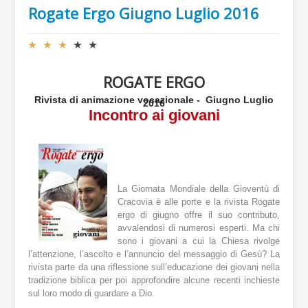
Rogate Ergo Giugno Luglio 2016
V
a
l
ROGATE ERGO
u
t
Rivista di animazione vocazionale - Giugno Luglio
2016
a
Incontro ai giovani
z
i
o
n
e
a
La Giornata Mondiale della Gioventù di
t
Cracovia è alle porte e la rivista Rogate
t
ergo di giugno offre il suo contributo,
u
avvalendosi di numerosi esperti. Ma chi
a
sono i giovani a cui la Chiesa rivolge
l
l’attenzione, l’ascolto e l’annuncio del messaggio di Gesù? La
e
rivista parte da una riflessione sull’educazione dei giovani nella
:
tradizione biblica per poi approfondire alcune recenti inchieste
3
sul loro modo di guardare a Dio.