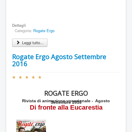
Dettagli
Categoria:
Rogate Ergo
Leggi tutto...
Rogate Ergo Agosto Settembre
2016
V
a
l
ROGATE ERGO
u
t
Rivista di animazione vocazionale - Agosto
Settembre 2016
a
Di fronte alla Eucarestia
z
i
o
n
e