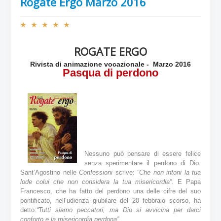
Rogate Ergo Marzo 2016
V
a
l
ROGATE ERGO
u
t
Rivista di animazione vocazionale - Marzo 2016
a
Pasqua di perdono
z
i
o
n
e
a
t
t
u
Nessuno può pensare di essere felice
a
senza sperimentare il perdono di Dio.
l
Sant’Agostino nelle
Confessioni
scrive:
“Che non intoni la tua
e
lode colui che non considera la tua misericordia”.
E Papa
:
Francesco, che ha fatto del perdono una delle cifre del suo
pontificato, nell’udienza giubilare del 20 febbraio scorso, ha
5
detto:
“Tutti siamo peccatori, ma Dio si avvicina per darci
conforto e la misericordia perdona”.