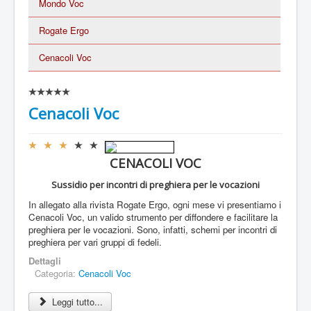
Mondo Voc
Rogate Ergo
Cenacoli Voc
V
a
Cenacoli Voc
l
u
t
V
a
a
CENACOLI VOC
z
l
i
u
Sussidio per incontri di preghiera per le vocazioni
o
t
n
In allegato alla rivista Rogate Ergo, ogni mese vi presentiamo i
a
e
Cenacoli Voc, un valido strumento per diffondere e facilitare la
z
a
preghiera per le vocazioni.
Sono, infatti, schemi per incontri di
i
t
preghiera per vari gruppi di fedeli.
o
t
n
Dettagli
u
e
Categoria:
Cenacoli Voc
a
a
l
t
Leggi tutto...
e
t