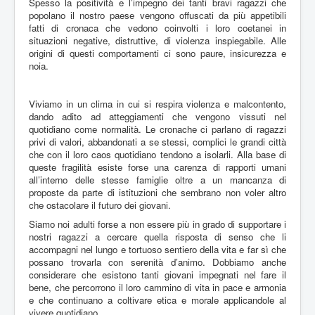
Spesso la positività e l’impegno dei tanti bravi ragazzi che
popolano il nostro paese vengono offuscati da più appetibili
fatti di cronaca che vedono coinvolti i loro coetanei in
situazioni negative, distruttive, di violenza inspiegabile. Alle
origini di questi comportamenti ci sono paure, insicurezza e
noia.
Viviamo in un clima in cui si respira violenza e malcontento,
dando adito ad atteggiamenti che vengono vissuti nel
quotidiano come normalità. Le cronache ci parlano di ragazzi
privi di valori, abbandonati a se stessi, complici le grandi città
che con il loro caos quotidiano tendono a isolarli. Alla base di
queste fragilità esiste forse una carenza di rapporti umani
all’interno delle stesse famiglie oltre a un mancanza di
proposte da parte di istituzioni che sembrano non voler altro
che ostacolare il futuro dei giovani.
Siamo noi adulti forse a non essere più in grado di supportare i
nostri ragazzi a cercare quella risposta di senso che li
accompagni nel lungo e tortuoso sentiero della vita e far sì che
possano trovarla con serenità d’animo. Dobbiamo anche
considerare che esistono tanti giovani impegnati nel fare il
bene, che percorrono il loro cammino di vita in pace e armonia
e che continuano a coltivare etica e morale applicandole al
vivere quotidiano.