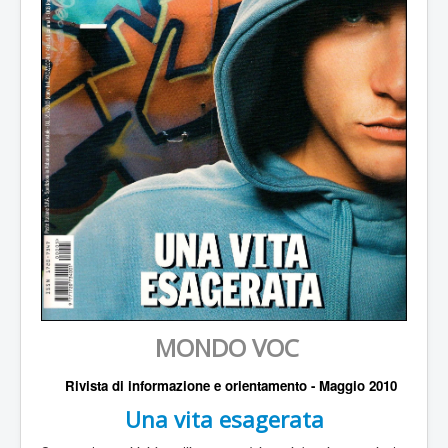
a
l
e
:
3
/
5
MONDO VOC
Rivista di informazione e orientamento - Maggio 2010
Una vita esagerata