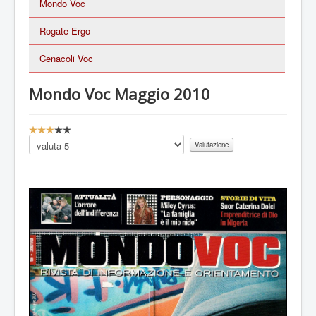
Mondo Voc
Rogate Ergo
Cenacoli Voc
Mondo Voc Maggio 2010
V
a
Valuta
l
u
t
a
z
i
o
n
e
a
t
t
u