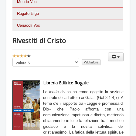
Mondo Voc
Rogate Ergo
Cenacoli Voc
Rivestiti di Cristo
V
a
Valuta
l
u
t
a
Libreria Editrice Rogate
z
La
lectio
divina ha come oggetto la sezione
i
contrale della Lettera ai Galati (Gal 3,1-4,7). A
o
tema c’è il rapporto tra «Legge e promessa di
n
e
Dio» che Paolo affronta con una
a
comunicazione impetuosa e diretta, mettendo
t
chiaramente in luce la relazione tra il modello
t
giudaico e la novità salvifica del
u
cristianesimo. La fatica della lettura spirituale