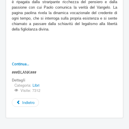
a
è ripagata dalla straripante ricchezza del pensiero e dalla
l
passione con cui Paolo comunica la verità del Vangelo. La
e
pagina paolina rivela la dinamica vocazionale del credente di
:
ogni tempo, che si interroga sulla propria esistenza e si sente
chiamato a passare dalla schiavitù del legalismo alla libertà
4
della figliolanza divina.
/
5
Continua...
###BLANK###
Dettagli
Categoria:
Libri
Visite: 7312
Indietro