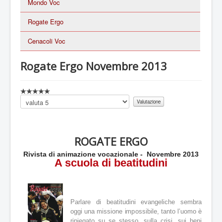
Mondo Voc
Rogate Ergo
Cenacoli Voc
Rogate Ergo Novembre 2013
V
a
Valuta
l
u
t
a
ROGATE ERGO
z
i
Rivista di animazione vocazionale - Novembre 2013
o
A scuola di beatitudini
n
e
a
t
Parlare di beatitudini evangeliche sembra
t
oggi una missione impossibile, tanto l’uomo è
u
ripiegato su se stesso, sulla crisi, sui beni