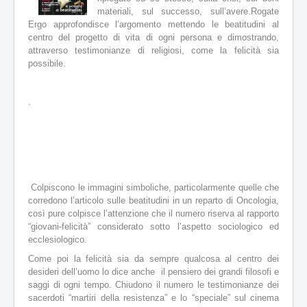
a
materiali, sul successo, sull’avere.
Rogate
l
Ergo approfondisce l’argomento mettendo le beatitudini al
e
centro del progetto di vita di ogni persona e dimostrando,
:
attraverso testimonianze di religiosi, come la felicità sia
0
possibile.
/
.
5
Colpiscono le immagini simboliche, particolarmente quelle che
corredono l’articolo sulle beatitudini in un reparto di Oncologia,
così pure colpisce l’attenzione che il numero riserva al rapporto
“giovani-felicità” considerato sotto l’aspetto sociologico ed
ecclesiologico.
Come poi la felicità sia da sempre qualcosa al centro dei
desideri dell’uomo lo dice anche il pensiero dei grandi filosofi e
saggi di ogni tempo. Chiudono il numero le testimonianze dei
sacerdoti “martiri della resistenza” e lo “speciale” sul cinema