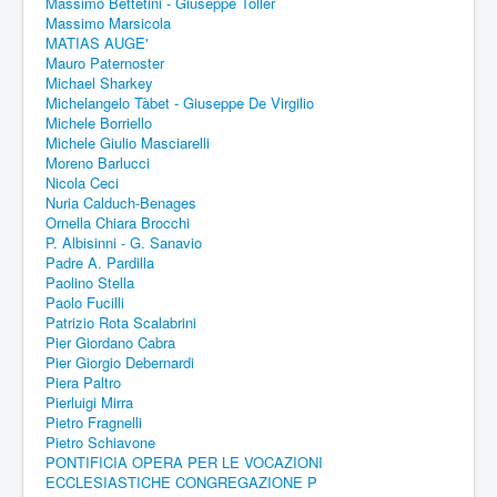
Massimo Bettetini - Giuseppe Toller
Massimo Marsicola
MATIAS AUGE'
Mauro Paternoster
Michael Sharkey
Michelangelo Tàbet - Giuseppe De Virgilio
Michele Borriello
Michele Giulio Masciarelli
Moreno Barlucci
Nicola Ceci
Nuria Calduch-Benages
Ornella Chiara Brocchi
P. Albisinni - G. Sanavio
Padre A. Pardilla
Paolino Stella
Paolo Fucilli
Patrizio Rota Scalabrini
Pier Giordano Cabra
Pier Giorgio Debernardi
Piera Paltro
Pierluigi Mirra
Pietro Fragnelli
Pietro Schiavone
PONTIFICIA OPERA PER LE VOCAZIONI
ECCLESIASTICHE CONGREGAZIONE P