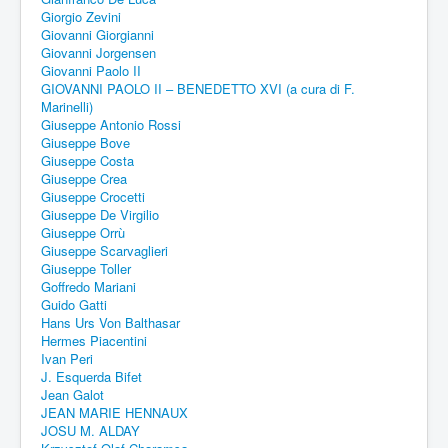
Giorgio Zevini
Giovanni Giorgianni
Giovanni Jorgensen
Giovanni Paolo II
GIOVANNI PAOLO II – BENEDETTO XVI (a cura di F.
Marinelli)
Giuseppe Antonio Rossi
Giuseppe Bove
Giuseppe Costa
Giuseppe Crea
Giuseppe Crocetti
Giuseppe De Virgilio
Giuseppe Orrù
Giuseppe Scarvaglieri
Giuseppe Toller
Goffredo Mariani
Guido Gatti
Hans Urs Von Balthasar
Hermes Piacentini
Ivan Peri
J. Esquerda Bifet
Jean Galot
JEAN MARIE HENNAUX
JOSU M. ALDAY