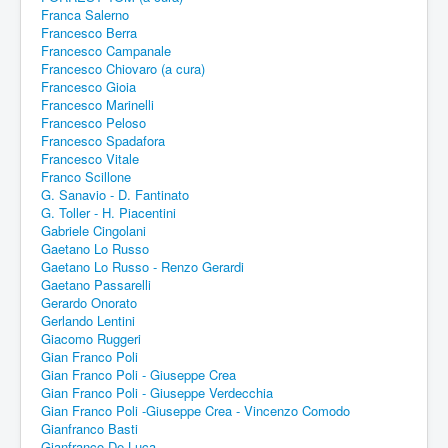
Franca Salerno
Francesco Berra
Francesco Campanale
Francesco Chiovaro (a cura)
Francesco Gioia
Francesco Marinelli
Francesco Peloso
Francesco Spadafora
Francesco Vitale
Franco Scillone
G. Sanavio - D. Fantinato
G. Toller - H. Piacentini
Gabriele Cingolani
Gaetano Lo Russo
Gaetano Lo Russo - Renzo Gerardi
Gaetano Passarelli
Gerardo Onorato
Gerlando Lentini
Giacomo Ruggeri
Gian Franco Poli
Gian Franco Poli - Giuseppe Crea
Gian Franco Poli - Giuseppe Verdecchia
Gian Franco Poli -Giuseppe Crea - Vincenzo Comodo
Gianfranco Basti
Gianfranco De Luca