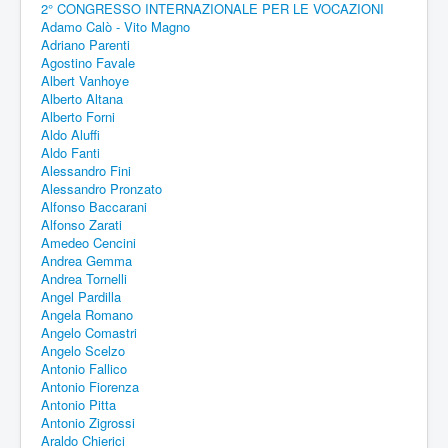
2° CONGRESSO INTERNAZIONALE PER LE VOCAZIONI
Adamo Calò - Vito Magno
Adriano Parenti
Agostino Favale
Albert Vanhoye
Alberto Altana
Alberto Forni
Aldo Aluffi
Aldo Fanti
Alessandro Fini
Alessandro Pronzato
Alfonso Baccarani
Alfonso Zarati
Amedeo Cencini
Andrea Gemma
Andrea Tornelli
Angel Pardilla
Angela Romano
Angelo Comastri
Angelo Scelzo
Antonio Fallico
Antonio Fiorenza
Antonio Pitta
Antonio Zigrossi
Araldo Chierici