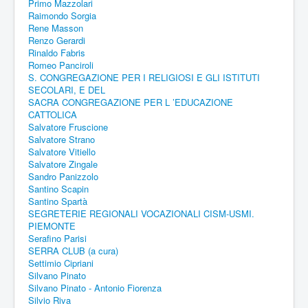
Primo Mazzolari
Raimondo Sorgia
Rene Masson
Renzo Gerardi
Rinaldo Fabris
Romeo Panciroli
S. CONGREGAZIONE PER I RELIGIOSI E GLI ISTITUTI
SECOLARI, E DEL
SACRA CONGREGAZIONE PER L ’EDUCAZIONE
CATTOLICA
Salvatore Fruscione
Salvatore Strano
Salvatore Vitiello
Salvatore Zingale
Sandro Panizzolo
Santino Scapin
Santino Spartà
SEGRETERIE REGIONALI VOCAZIONALI CISM-USMI.
PIEMONTE
Serafino Parisi
SERRA CLUB (a cura)
Settimio Cipriani
Silvano Pinato
Silvano Pinato - Antonio Fiorenza
Silvio Riva