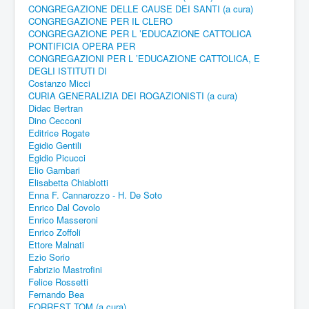
CONGREGAZIONE DELLE CAUSE DEI SANTI (a cura)
CONGREGAZIONE PER IL CLERO
CONGREGAZIONE PER L ’EDUCAZIONE CATTOLICA
PONTIFICIA OPERA PER
CONGREGAZIONI PER L ’EDUCAZIONE CATTOLICA, E
DEGLI ISTITUTI DI
Costanzo Micci
CURIA GENERALIZIA DEI ROGAZIONISTI (a cura)
Didac Bertran
Dino Cecconi
Editrice Rogate
Egidio Gentili
Egidio Picucci
Elio Gambari
Elisabetta Chiablotti
Enna F. Cannarozzo - H. De Soto
Enrico Dal Covolo
Enrico Masseroni
Enrico Zoffoli
Ettore Malnati
Ezio Sorio
Fabrizio Mastrofini
Felice Rossetti
Fernando Bea
FORREST TOM (a cura)