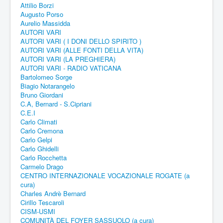
Attilio Borzi
Augusto Porso
Aurelio Massidda
AUTORI VARI
AUTORI VARI ( I DONI DELLO SPIRITO )
AUTORI VARI (ALLE FONTI DELLA VITA)
AUTORI VARI (LA PREGHIERA)
AUTORI VARI - RADIO VATICANA
Bartolomeo Sorge
Biagio Notarangelo
Bruno Giordani
C.A, Bernard - S.Cipriani
C.E.I
Carlo Climati
Carlo Cremona
Carlo Gelpi
Carlo Ghidelli
Carlo Rocchetta
Carmelo Drago
CENTRO INTERNAZIONALE VOCAZIONALE ROGATE (a
cura)
Charles Andrè Bernard
Cirillo Tescaroli
CISM-USMI
COMUNITÀ DEL FOYER SASSUOLO (a cura)