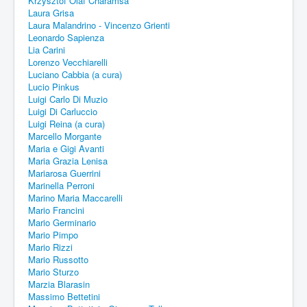
Krzysztof Olaf Charamsa
Laura Grisa
Laura Malandrino - Vincenzo Grienti
Leonardo Sapienza
Lia Carini
Lorenzo Vecchiarelli
Luciano Cabbia (a cura)
Lucio Pinkus
Luigi Carlo Di Muzio
Luigi Di Carluccio
Luigi Reina (a cura)
Marcello Morgante
Maria e Gigi Avanti
Maria Grazia Lenisa
Mariarosa Guerrini
Marinella Perroni
Marino Maria Maccarelli
Mario Francini
Mario Germinario
Mario Pimpo
Mario Rizzi
Mario Russotto
Mario Sturzo
Marzia Blarasin
Massimo Bettetini