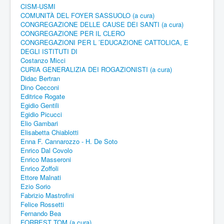
CISM-USMI
COMUNITÀ DEL FOYER SASSUOLO (a cura)
CONGREGAZIONE DELLE CAUSE DEI SANTI (a cura)
CONGREGAZIONE PER IL CLERO
CONGREGAZIONI PER L ’EDUCAZIONE CATTOLICA, E
DEGLI ISTITUTI DI
Costanzo Micci
CURIA GENERALIZIA DEI ROGAZIONISTI (a cura)
Didac Bertran
Dino Cecconi
Editrice Rogate
Egidio Gentili
Egidio Picucci
Elio Gambari
Elisabetta Chiablotti
Enna F. Cannarozzo - H. De Soto
Enrico Dal Covolo
Enrico Masseroni
Enrico Zoffoli
Ettore Malnati
Ezio Sorio
Fabrizio Mastrofini
Felice Rossetti
Fernando Bea
FORREST TOM (a cura)