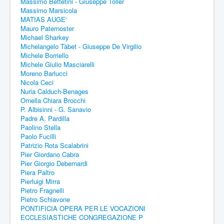
Massimo Bettetini - Giuseppe Toller
Massimo Marsicola
MATIAS AUGE'
Mauro Paternoster
Michael Sharkey
Michelangelo Tàbet - Giuseppe De Virgilio
Michele Borriello
Michele Giulio Masciarelli
Moreno Barlucci
Nicola Ceci
Nuria Calduch-Benages
Ornella Chiara Brocchi
P. Albisinni - G. Sanavio
Padre A. Pardilla
Paolino Stella
Paolo Fucilli
Patrizio Rota Scalabrini
Pier Giordano Cabra
Pier Giorgio Debernardi
Piera Paltro
Pierluigi Mirra
Pietro Fragnelli
Pietro Schiavone
PONTIFICIA OPERA PER LE VOCAZIONI
ECCLESIASTICHE CONGREGAZIONE P