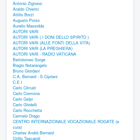
Antonio Zigrossi
Araldo Chierici
Attilio Borzi
Augusto Porso
Aurelio Massidda
AUTORI VARI
AUTORI VARI ( I DONI DELLO SPIRITO )
AUTORI VARI (ALLE FONTI DELLA VITA)
AUTORI VARI (LA PREGHIERA)
AUTORI VARI - RADIO VATICANA
Bartolomeo Sorge
Biagio Notarangelo
Bruno Giordani
C.A, Bernard - S.Cipriani
C.E.I
Carlo Climati
Carlo Cremona
Carlo Gelpi
Carlo Ghidelli
Carlo Rocchetta
Carmelo Drago
CENTRO INTERNAZIONALE VOCAZIONALE ROGATE (a
cura)
Charles Andrè Bernard
Cirillo Tescaroli