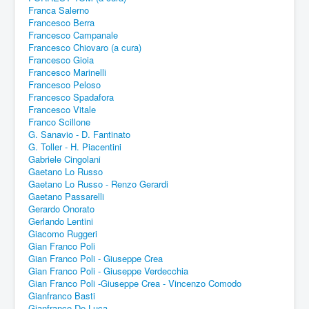
Franca Salerno
Francesco Berra
Francesco Campanale
Francesco Chiovaro (a cura)
Francesco Gioia
Francesco Marinelli
Francesco Peloso
Francesco Spadafora
Francesco Vitale
Franco Scillone
G. Sanavio - D. Fantinato
G. Toller - H. Piacentini
Gabriele Cingolani
Gaetano Lo Russo
Gaetano Lo Russo - Renzo Gerardi
Gaetano Passarelli
Gerardo Onorato
Gerlando Lentini
Giacomo Ruggeri
Gian Franco Poli
Gian Franco Poli - Giuseppe Crea
Gian Franco Poli - Giuseppe Verdecchia
Gian Franco Poli -Giuseppe Crea - Vincenzo Comodo
Gianfranco Basti
Gianfranco De Luca