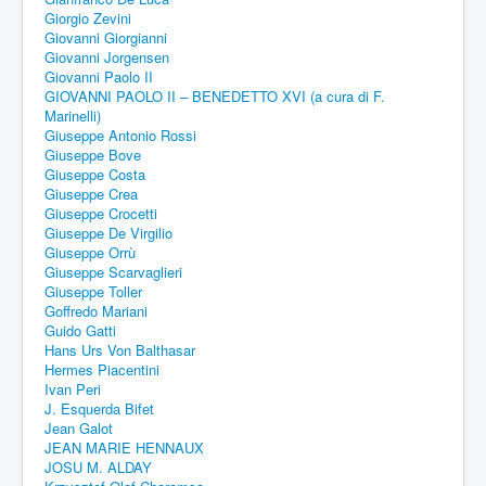
Giorgio Zevini
Giovanni Giorgianni
Giovanni Jorgensen
Giovanni Paolo II
GIOVANNI PAOLO II – BENEDETTO XVI (a cura di F.
Marinelli)
Giuseppe Antonio Rossi
Giuseppe Bove
Giuseppe Costa
Giuseppe Crea
Giuseppe Crocetti
Giuseppe De Virgilio
Giuseppe Orrù
Giuseppe Scarvaglieri
Giuseppe Toller
Goffredo Mariani
Guido Gatti
Hans Urs Von Balthasar
Hermes Piacentini
Ivan Peri
J. Esquerda Bifet
Jean Galot
JEAN MARIE HENNAUX
JOSU M. ALDAY