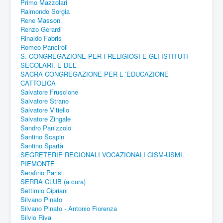
Primo Mazzolari
Raimondo Sorgia
Rene Masson
Renzo Gerardi
Rinaldo Fabris
Romeo Panciroli
S. CONGREGAZIONE PER I RELIGIOSI E GLI ISTITUTI
SECOLARI, E DEL
SACRA CONGREGAZIONE PER L ’EDUCAZIONE
CATTOLICA
Salvatore Fruscione
Salvatore Strano
Salvatore Vitiello
Salvatore Zingale
Sandro Panizzolo
Santino Scapin
Santino Spartà
SEGRETERIE REGIONALI VOCAZIONALI CISM-USMI.
PIEMONTE
Serafino Parisi
SERRA CLUB (a cura)
Settimio Cipriani
Silvano Pinato
Silvano Pinato - Antonio Fiorenza
Silvio Riva