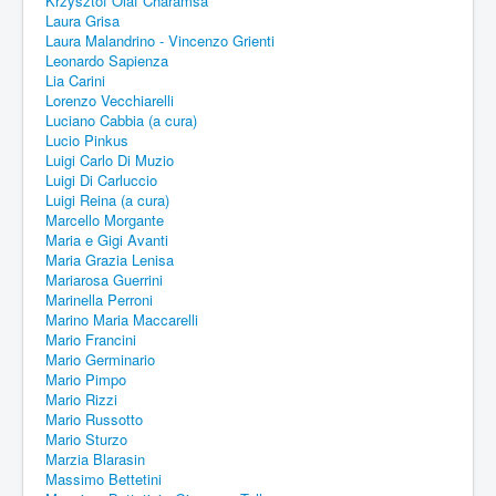
Krzysztof Olaf Charamsa
Laura Grisa
Laura Malandrino - Vincenzo Grienti
Leonardo Sapienza
Lia Carini
Lorenzo Vecchiarelli
Luciano Cabbia (a cura)
Lucio Pinkus
Luigi Carlo Di Muzio
Luigi Di Carluccio
Luigi Reina (a cura)
Marcello Morgante
Maria e Gigi Avanti
Maria Grazia Lenisa
Mariarosa Guerrini
Marinella Perroni
Marino Maria Maccarelli
Mario Francini
Mario Germinario
Mario Pimpo
Mario Rizzi
Mario Russotto
Mario Sturzo
Marzia Blarasin
Massimo Bettetini