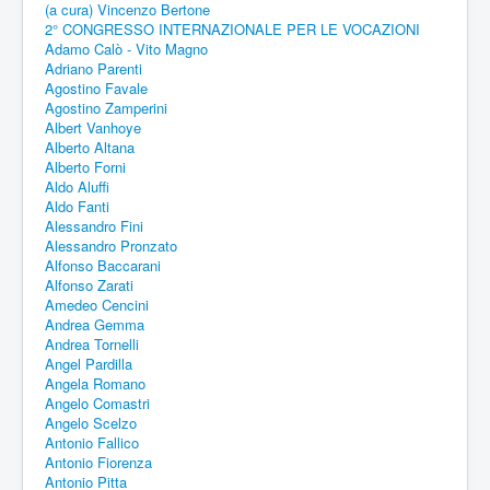
(a cura) Vincenzo Bertone
2° CONGRESSO INTERNAZIONALE PER LE VOCAZIONI
Adamo Calò - Vito Magno
Adriano Parenti
Agostino Favale
Agostino Zamperini
Albert Vanhoye
Alberto Altana
Alberto Forni
Aldo Aluffi
Aldo Fanti
Alessandro Fini
Alessandro Pronzato
Alfonso Baccarani
Alfonso Zarati
Amedeo Cencini
Andrea Gemma
Andrea Tornelli
Angel Pardilla
Angela Romano
Angelo Comastri
Angelo Scelzo
Antonio Fallico
Antonio Fiorenza
Antonio Pitta