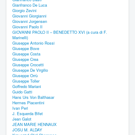
Gianfranco De Luca
Giorgio Zevini
Giovanni Giorgianni
Giovanni Jorgensen
Giovanni Paolo II
GIOVANNI PAOLO II – BENEDETTO XVI (a cura di F.
Marinelli)
Giuseppe Antonio Rossi
Giuseppe Bove
Giuseppe Costa
Giuseppe Crea
Giuseppe Crocetti
Giuseppe De Virgilio
Giuseppe Orrù
Giuseppe Toller
Goffredo Mariani
Guido Gatti
Hans Urs Von Balthasar
Hermes Piacentini
Ivan Peri
J. Esquerda Bifet
Jean Galot
JEAN MARIE HENNAUX
JOSU M. ALDAY