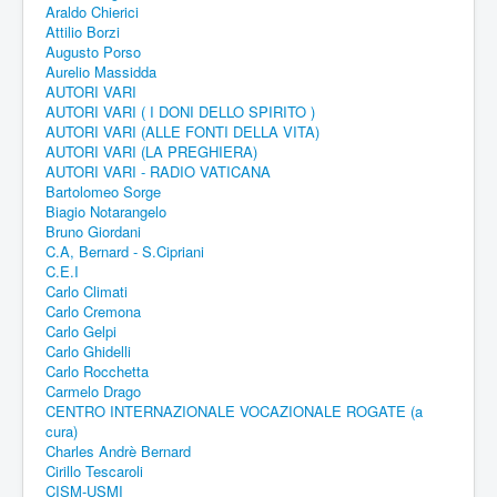
Araldo Chierici
Attilio Borzi
Augusto Porso
Aurelio Massidda
AUTORI VARI
AUTORI VARI ( I DONI DELLO SPIRITO )
AUTORI VARI (ALLE FONTI DELLA VITA)
AUTORI VARI (LA PREGHIERA)
AUTORI VARI - RADIO VATICANA
Bartolomeo Sorge
Biagio Notarangelo
Bruno Giordani
C.A, Bernard - S.Cipriani
C.E.I
Carlo Climati
Carlo Cremona
Carlo Gelpi
Carlo Ghidelli
Carlo Rocchetta
Carmelo Drago
CENTRO INTERNAZIONALE VOCAZIONALE ROGATE (a
cura)
Charles Andrè Bernard
Cirillo Tescaroli
CISM-USMI