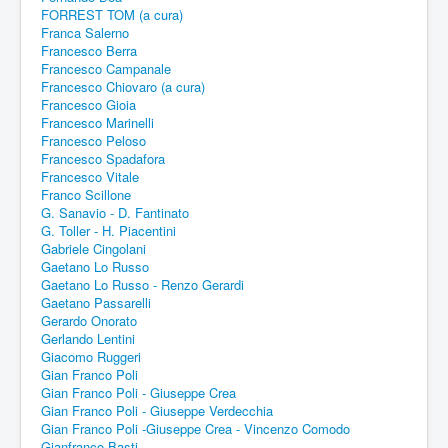
FORREST TOM (a cura)
Franca Salerno
Francesco Berra
Francesco Campanale
Francesco Chiovaro (a cura)
Francesco Gioia
Francesco Marinelli
Francesco Peloso
Francesco Spadafora
Francesco Vitale
Franco Scillone
G. Sanavio - D. Fantinato
G. Toller - H. Piacentini
Gabriele Cingolani
Gaetano Lo Russo
Gaetano Lo Russo - Renzo Gerardi
Gaetano Passarelli
Gerardo Onorato
Gerlando Lentini
Giacomo Ruggeri
Gian Franco Poli
Gian Franco Poli - Giuseppe Crea
Gian Franco Poli - Giuseppe Verdecchia
Gian Franco Poli -Giuseppe Crea - Vincenzo Comodo
Gianfranco Basti