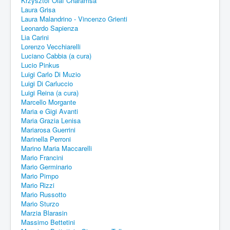
Krzysztof Olaf Charamsa
Laura Grisa
Laura Malandrino - Vincenzo Grienti
Leonardo Sapienza
Lia Carini
Lorenzo Vecchiarelli
Luciano Cabbia (a cura)
Lucio Pinkus
Luigi Carlo Di Muzio
Luigi Di Carluccio
Luigi Reina (a cura)
Marcello Morgante
Maria e Gigi Avanti
Maria Grazia Lenisa
Mariarosa Guerrini
Marinella Perroni
Marino Maria Maccarelli
Mario Francini
Mario Germinario
Mario Pimpo
Mario Rizzi
Mario Russotto
Mario Sturzo
Marzia Blarasin
Massimo Bettetini