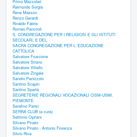
Primo Mazzolari
Raimondo Sorgia
Rene Masson
Renzo Gerardi
Rinaldo Fabris
Romeo Panciroli
S. CONGREGAZIONE PER I RELIGIOSI E GLI ISTITUTI
SECOLARI, E DEL
SACRA CONGREGAZIONE PER L ’EDUCAZIONE
CATTOLICA
Salvatore Fruscione
Salvatore Strano
Salvatore Vitiello
Salvatore Zingale
Sandro Panizzolo
Santino Scapin
Santino Spartà
SEGRETERIE REGIONALI VOCAZIONALI CISM-USMI.
PIEMONTE
Serafino Parisi
SERRA CLUB (a cura)
Settimio Cipriani
Silvano Pinato
Silvano Pinato - Antonio Fiorenza
Silvio Riva