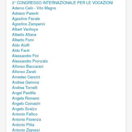
2° CONGRESSO INTERNAZIONALE PER LE VOCAZIONI
Adamo Calò - Vito Magno
Adriano Parenti
Agostino Favale
Agostino Zamperini
Albert Vanhoye
Alberto Altana
Alberto Forni
Aldo Aluffi
Aldo Fanti
Alessandro Fini
Alessandro Pronzato
Alfonso Baccarani
Alfonso Zarati
Amedeo Cencini
Andrea Gemma
Andrea Tornelli
Angel Pardilla
Angela Romano
Angelo Comastri
Angelo Scelzo
Antonio Fallico
Antonio Fiorenza
Antonio Pitta
Antonio Zigrossi