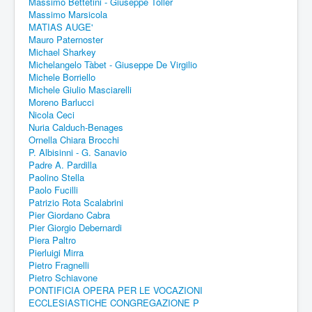
Massimo Bettetini - Giuseppe Toller
Massimo Marsicola
MATIAS AUGE'
Mauro Paternoster
Michael Sharkey
Michelangelo Tàbet - Giuseppe De Virgilio
Michele Borriello
Michele Giulio Masciarelli
Moreno Barlucci
Nicola Ceci
Nuria Calduch-Benages
Ornella Chiara Brocchi
P. Albisinni - G. Sanavio
Padre A. Pardilla
Paolino Stella
Paolo Fucilli
Patrizio Rota Scalabrini
Pier Giordano Cabra
Pier Giorgio Debernardi
Piera Paltro
Pierluigi Mirra
Pietro Fragnelli
Pietro Schiavone
PONTIFICIA OPERA PER LE VOCAZIONI
ECCLESIASTICHE CONGREGAZIONE P