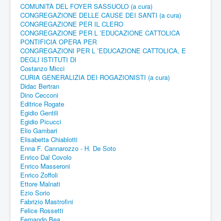
COMUNITÀ DEL FOYER SASSUOLO (a cura)
CONGREGAZIONE DELLE CAUSE DEI SANTI (a cura)
CONGREGAZIONE PER IL CLERO
CONGREGAZIONE PER L ’EDUCAZIONE CATTOLICA
PONTIFICIA OPERA PER
CONGREGAZIONI PER L ’EDUCAZIONE CATTOLICA, E
DEGLI ISTITUTI DI
Costanzo Micci
CURIA GENERALIZIA DEI ROGAZIONISTI (a cura)
Didac Bertran
Dino Cecconi
Editrice Rogate
Egidio Gentili
Egidio Picucci
Elio Gambari
Elisabetta Chiablotti
Enna F. Cannarozzo - H. De Soto
Enrico Dal Covolo
Enrico Masseroni
Enrico Zoffoli
Ettore Malnati
Ezio Sorio
Fabrizio Mastrofini
Felice Rossetti
Fernando Bea