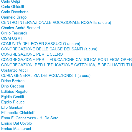
Carlo Gelpi
Carlo Ghidelli
Carlo Rocchetta
Carmelo Drago
CENTRO INTERNAZIONALE VOCAZIONALE ROGATE (a cura)
Charles Andrè Bernard
Cirillo Tescaroli
CISM-USMI
COMUNITÀ DEL FOYER SASSUOLO (a cura)
CONGREGAZIONE DELLE CAUSE DEI SANTI (a cura)
CONGREGAZIONE PER IL CLERO
CONGREGAZIONE PER L ’EDUCAZIONE CATTOLICA PONTIFICIA OPE
CONGREGAZIONI PER L ’EDUCAZIONE CATTOLICA, E DEGLI ISTITUTI 
Costanzo Micci
CURIA GENERALIZIA DEI ROGAZIONISTI (a cura)
Didac Bertran
Dino Cecconi
Editrice Rogate
Egidio Gentili
Egidio Picucci
Elio Gambari
Elisabetta Chiablotti
Enna F. Cannarozzo - H. De Soto
Enrico Dal Covolo
Enrico Masseroni