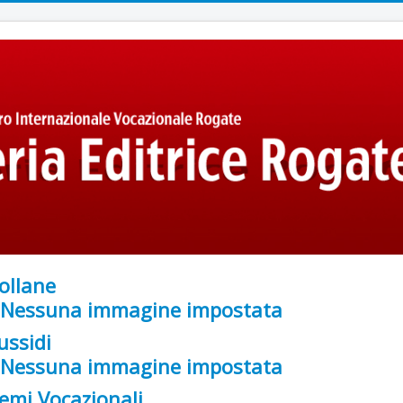
ollane
ussidi
emi Vocazionali