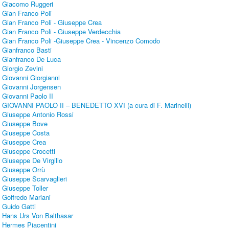
Giacomo Ruggeri
Gian Franco Poli
Gian Franco Poli - Giuseppe Crea
Gian Franco Poli - Giuseppe Verdecchia
Gian Franco Poli -Giuseppe Crea - Vincenzo Comodo
Gianfranco Basti
Gianfranco De Luca
Giorgio Zevini
Giovanni Giorgianni
Giovanni Jorgensen
Giovanni Paolo II
GIOVANNI PAOLO II – BENEDETTO XVI (a cura di F. Marinelli)
Giuseppe Antonio Rossi
Giuseppe Bove
Giuseppe Costa
Giuseppe Crea
Giuseppe Crocetti
Giuseppe De Virgilio
Giuseppe Orrù
Giuseppe Scarvaglieri
Giuseppe Toller
Goffredo Mariani
Guido Gatti
Hans Urs Von Balthasar
Hermes Piacentini