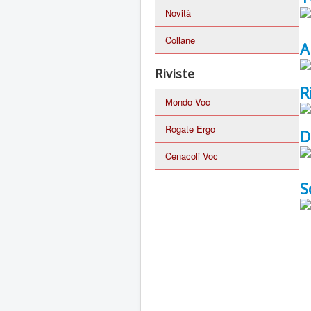
Novità
Collane
A
Riviste
R
Mondo Voc
Rogate Ergo
D
Cenacoli Voc
S