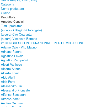
Categoria
Nome produttore
Ordine
Produttore:
Amedeo Cencini
Tutti i produttori
(a cura di Biagio Notarangelo)
(a cura) Ciro Quaranta
(a cura) Vincenzo Bertone
2° CONGRESSO INTERNAZIONALE PER LE VOCAZIONI
Adamo Calò - Vito Magno
Adriano Parenti
Agostino Favale
Agostino Zamperini
Albert Vanhoye
Alberto Altana
Alberto Forni
Aldo Aluffi
Aldo Fanti
Alessandro Fini
Alessandro Pronzato
Alfonso Baccarani
Alfonso Zarati
Andrea Gemma