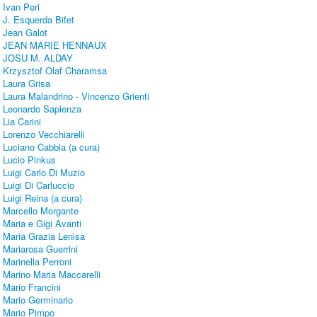
Ivan Peri
J. Esquerda Bifet
Jean Galot
JEAN MARIE HENNAUX
JOSU M. ALDAY
Krzysztof Olaf Charamsa
Laura Grisa
Laura Malandrino - Vincenzo Grienti
Leonardo Sapienza
Lia Carini
Lorenzo Vecchiarelli
Luciano Cabbia (a cura)
Lucio Pinkus
Luigi Carlo Di Muzio
Luigi Di Carluccio
Luigi Reina (a cura)
Marcello Morgante
Maria e Gigi Avanti
Maria Grazia Lenisa
Mariarosa Guerrini
Marinella Perroni
Marino Maria Maccarelli
Mario Francini
Mario Germinario
Mario Pimpo