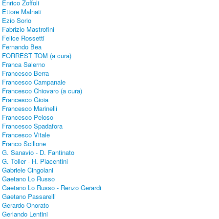
Enrico Zoffoli
Ettore Malnati
Ezio Sorio
Fabrizio Mastrofini
Felice Rossetti
Fernando Bea
FORREST TOM (a cura)
Franca Salerno
Francesco Berra
Francesco Campanale
Francesco Chiovaro (a cura)
Francesco Gioia
Francesco Marinelli
Francesco Peloso
Francesco Spadafora
Francesco Vitale
Franco Scillone
G. Sanavio - D. Fantinato
G. Toller - H. Piacentini
Gabriele Cingolani
Gaetano Lo Russo
Gaetano Lo Russo - Renzo Gerardi
Gaetano Passarelli
Gerardo Onorato
Gerlando Lentini