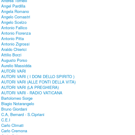
Andrea Tornelli
Angel Pardilla
Angela Romano
Angelo Comastri
Angelo Scelzo
Antonio Fallico
Antonio Fiorenza
Antonio Pitta
Antonio Zigrossi
Araldo Chierici
Attilio Borzi
Augusto Porso
Aurelio Massidda
AUTORI VARI
AUTORI VARI ( I DONI DELLO SPIRITO )
AUTORI VARI (ALLE FONTI DELLA VITA)
AUTORI VARI (LA PREGHIERA)
AUTORI VARI - RADIO VATICANA
Bartolomeo Sorge
Biagio Notarangelo
Bruno Giordani
C.A, Bernard - S.Cipriani
C.E.I
Carlo Climati
Carlo Cremona