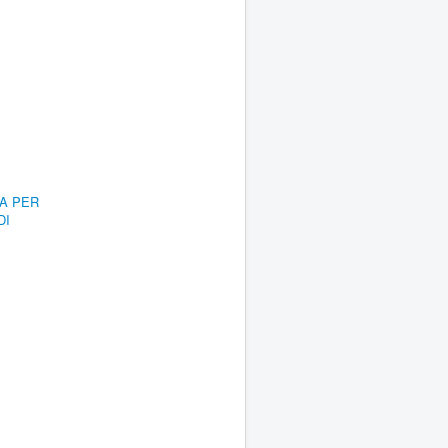
RA PER
DI