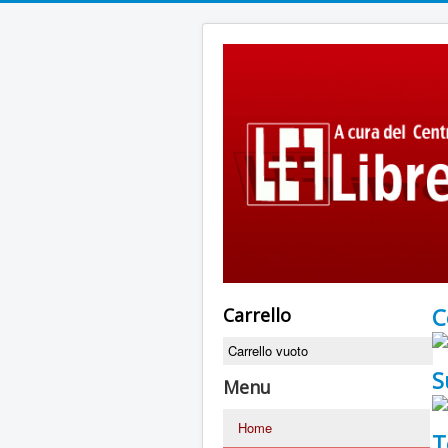
C
Carrello
Carrello vuoto
S
Menu
Home
T