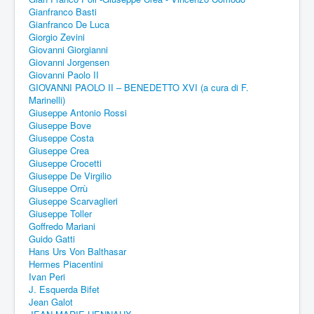
Gianfranco Basti
Gianfranco De Luca
Giorgio Zevini
Giovanni Giorgianni
Giovanni Jorgensen
Giovanni Paolo II
GIOVANNI PAOLO II – BENEDETTO XVI (a cura di F.
Marinelli)
Giuseppe Antonio Rossi
Giuseppe Bove
Giuseppe Costa
Giuseppe Crea
Giuseppe Crocetti
Giuseppe De Virgilio
Giuseppe Orrù
Giuseppe Scarvaglieri
Giuseppe Toller
Goffredo Mariani
Guido Gatti
Hans Urs Von Balthasar
Hermes Piacentini
Ivan Peri
J. Esquerda Bifet
Jean Galot