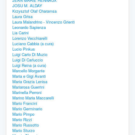
JEAN MARIE HENNAUX
JOSU M. ALDAY
Krzysztof Olaf Charamsa
Laura Grisa
Laura Malandrino - Vincenzo Grienti
Leonardo Sapienza
Lia Carini
Lorenzo Vecchiarelli
Luciano Cabbia (a cura)
Lucio Pinkus
Luigi Carlo Di Muzio
Luigi Di Carluccio
Luigi Reina (a cura)
Marcello Morgante
Maria e Gigi Avanti
Maria Grazia Lenisa
Mariarosa Guerrini
Marinella Perroni
Marino Maria Maccarelli
Mario Francini
Mario Germinario
Mario Pimpo
Mario Rizzi
Mario Russotto
Mario Sturzo