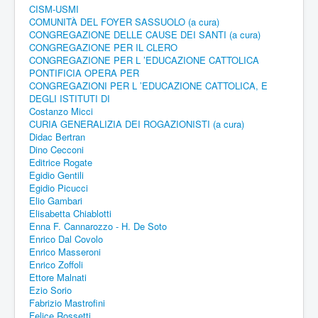
CISM-USMI
COMUNITÀ DEL FOYER SASSUOLO (a cura)
CONGREGAZIONE DELLE CAUSE DEI SANTI (a cura)
CONGREGAZIONE PER IL CLERO
CONGREGAZIONE PER L ’EDUCAZIONE CATTOLICA
PONTIFICIA OPERA PER
CONGREGAZIONI PER L ’EDUCAZIONE CATTOLICA, E
DEGLI ISTITUTI DI
Costanzo Micci
CURIA GENERALIZIA DEI ROGAZIONISTI (a cura)
Didac Bertran
Dino Cecconi
Editrice Rogate
Egidio Gentili
Egidio Picucci
Elio Gambari
Elisabetta Chiablotti
Enna F. Cannarozzo - H. De Soto
Enrico Dal Covolo
Enrico Masseroni
Enrico Zoffoli
Ettore Malnati
Ezio Sorio
Fabrizio Mastrofini
Felice Rossetti