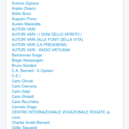
Antonio Zigrossi
Araldo Chierici
Attilio Borzi
Augusto Porso
Aurelio Massidda
AUTORI VARI
AUTORI VARI ( I DONI DELLO SPIRITO )
AUTORI VARI (ALLE FONTI DELLA VITA)
AUTORI VARI (LA PREGHIERA)
AUTORI VARI - RADIO VATICANA
Bartolomeo Sorge
Biagio Notarangelo
Bruno Giordani
C.A, Bernard - S.Cipriani
C.E.I
Carlo Climati
Carlo Cremona
Carlo Gelpi
Carlo Ghidelli
Carlo Rocchetta
Carmelo Drago
CENTRO INTERNAZIONALE VOCAZIONALE ROGATE (a
cura)
Charles Andrè Bernard
Cirillo Tescaroli