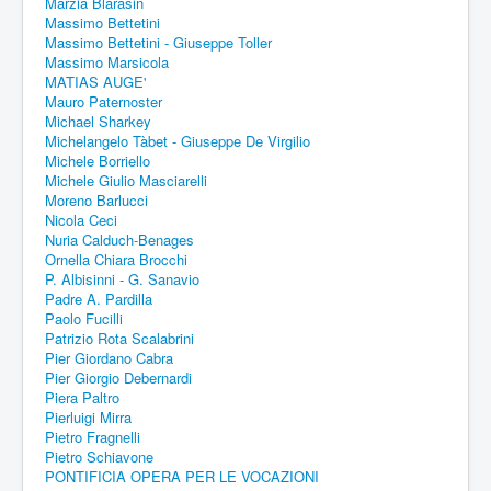
Marzia Blarasin
Massimo Bettetini
Massimo Bettetini - Giuseppe Toller
Massimo Marsicola
MATIAS AUGE'
Mauro Paternoster
Michael Sharkey
Michelangelo Tàbet - Giuseppe De Virgilio
Michele Borriello
Michele Giulio Masciarelli
Moreno Barlucci
Nicola Ceci
Nuria Calduch-Benages
Ornella Chiara Brocchi
P. Albisinni - G. Sanavio
Padre A. Pardilla
Paolo Fucilli
Patrizio Rota Scalabrini
Pier Giordano Cabra
Pier Giorgio Debernardi
Piera Paltro
Pierluigi Mirra
Pietro Fragnelli
Pietro Schiavone
PONTIFICIA OPERA PER LE VOCAZIONI