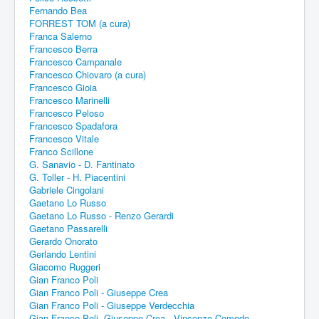
Fernando Bea
FORREST TOM (a cura)
Franca Salerno
Francesco Berra
Francesco Campanale
Francesco Chiovaro (a cura)
Francesco Gioia
Francesco Marinelli
Francesco Peloso
Francesco Spadafora
Francesco Vitale
Franco Scillone
G. Sanavio - D. Fantinato
G. Toller - H. Piacentini
Gabriele Cingolani
Gaetano Lo Russo
Gaetano Lo Russo - Renzo Gerardi
Gaetano Passarelli
Gerardo Onorato
Gerlando Lentini
Giacomo Ruggeri
Gian Franco Poli
Gian Franco Poli - Giuseppe Crea
Gian Franco Poli - Giuseppe Verdecchia
Gian Franco Poli -Giuseppe Crea - Vincenzo Comodo