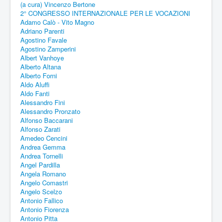
(a cura) Vincenzo Bertone
2° CONGRESSO INTERNAZIONALE PER LE VOCAZIONI
Adamo Calò - Vito Magno
Adriano Parenti
Agostino Favale
Agostino Zamperini
Albert Vanhoye
Alberto Altana
Alberto Forni
Aldo Aluffi
Aldo Fanti
Alessandro Fini
Alessandro Pronzato
Alfonso Baccarani
Alfonso Zarati
Amedeo Cencini
Andrea Gemma
Andrea Tornelli
Angel Pardilla
Angela Romano
Angelo Comastri
Angelo Scelzo
Antonio Fallico
Antonio Fiorenza
Antonio Pitta