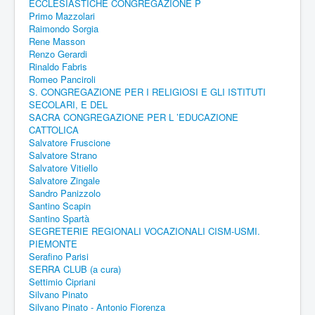
ECCLESIASTICHE CONGREGAZIONE P
Primo Mazzolari
Raimondo Sorgia
Rene Masson
Renzo Gerardi
Rinaldo Fabris
Romeo Panciroli
S. CONGREGAZIONE PER I RELIGIOSI E GLI ISTITUTI
SECOLARI, E DEL
SACRA CONGREGAZIONE PER L ’EDUCAZIONE
CATTOLICA
Salvatore Fruscione
Salvatore Strano
Salvatore Vitiello
Salvatore Zingale
Sandro Panizzolo
Santino Scapin
Santino Spartà
SEGRETERIE REGIONALI VOCAZIONALI CISM-USMI.
PIEMONTE
Serafino Parisi
SERRA CLUB (a cura)
Settimio Cipriani
Silvano Pinato
Silvano Pinato - Antonio Fiorenza