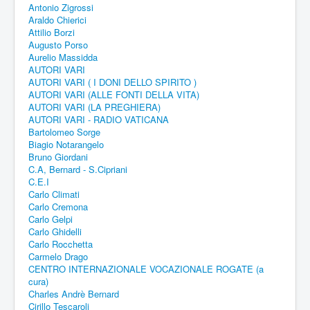
Antonio Zigrossi
Araldo Chierici
Attilio Borzi
Augusto Porso
Aurelio Massidda
AUTORI VARI
AUTORI VARI ( I DONI DELLO SPIRITO )
AUTORI VARI (ALLE FONTI DELLA VITA)
AUTORI VARI (LA PREGHIERA)
AUTORI VARI - RADIO VATICANA
Bartolomeo Sorge
Biagio Notarangelo
Bruno Giordani
C.A, Bernard - S.Cipriani
C.E.I
Carlo Climati
Carlo Cremona
Carlo Gelpi
Carlo Ghidelli
Carlo Rocchetta
Carmelo Drago
CENTRO INTERNAZIONALE VOCAZIONALE ROGATE (a
cura)
Charles Andrè Bernard
Cirillo Tescaroli