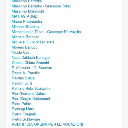
Massimo Bettetini
Massimo Bettetini - Giuseppe Toller
Massimo Marsicola
MATIAS AUGE'
Mauro Paternoster
Michael Sharkey
Michelangelo Tàbet - Giuseppe De Virgilio
Michele Borriello
Michele Giulio Masciarelli
Moreno Barlucci
Nicola Ceci
Nuria Calduch-Benages
Ornella Chiara Brocchi
P. Albisinni - G. Sanavio
Padre A. Pardilla
Paolino Stella
Paolo Fucilli
Patrizio Rota Scalabrini
Pier Giordano Cabra
Pier Giorgio Debernardi
Piera Paltro
Pierluigi Mirra
Pietro Fragnelli
Pietro Schiavone
PONTIFICIA OPERA PER LE VOCAZIONI