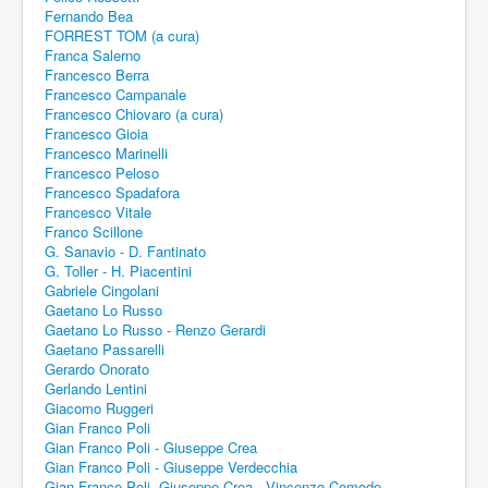
Fernando Bea
FORREST TOM (a cura)
Franca Salerno
Francesco Berra
Francesco Campanale
Francesco Chiovaro (a cura)
Francesco Gioia
Francesco Marinelli
Francesco Peloso
Francesco Spadafora
Francesco Vitale
Franco Scillone
G. Sanavio - D. Fantinato
G. Toller - H. Piacentini
Gabriele Cingolani
Gaetano Lo Russo
Gaetano Lo Russo - Renzo Gerardi
Gaetano Passarelli
Gerardo Onorato
Gerlando Lentini
Giacomo Ruggeri
Gian Franco Poli
Gian Franco Poli - Giuseppe Crea
Gian Franco Poli - Giuseppe Verdecchia
Gian Franco Poli -Giuseppe Crea - Vincenzo Comodo