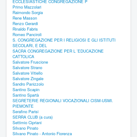
ECCLESIASTICHE CONGREGAZIONE P
Primo Mazzolari
Raimondo Sorgia
Rene Masson
Renzo Gerardi
Rinaldo Fabris
Romeo Panciroli
S. CONGREGAZIONE PER I RELIGIOSI E GLI ISTITUTI
SECOLARI, E DEL
SACRA CONGREGAZIONE PER L ’EDUCAZIONE
CATTOLICA
Salvatore Fruscione
Salvatore Strano
Salvatore Vitiello
Salvatore Zingale
Sandro Panizzolo
Santino Scapin
Santino Spartà
SEGRETERIE REGIONALI VOCAZIONALI CISM-USMI.
PIEMONTE
Serafino Parisi
SERRA CLUB (a cura)
Settimio Cipriani
Silvano Pinato
Silvano Pinato - Antonio Fiorenza