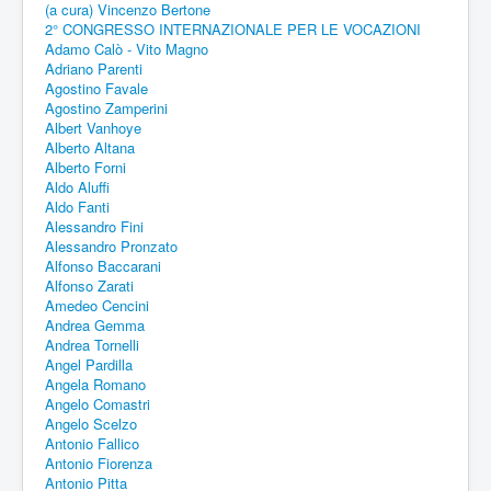
(a cura) Vincenzo Bertone
2° CONGRESSO INTERNAZIONALE PER LE VOCAZIONI
Adamo Calò - Vito Magno
Adriano Parenti
Agostino Favale
Agostino Zamperini
Albert Vanhoye
Alberto Altana
Alberto Forni
Aldo Aluffi
Aldo Fanti
Alessandro Fini
Alessandro Pronzato
Alfonso Baccarani
Alfonso Zarati
Amedeo Cencini
Andrea Gemma
Andrea Tornelli
Angel Pardilla
Angela Romano
Angelo Comastri
Angelo Scelzo
Antonio Fallico
Antonio Fiorenza
Antonio Pitta