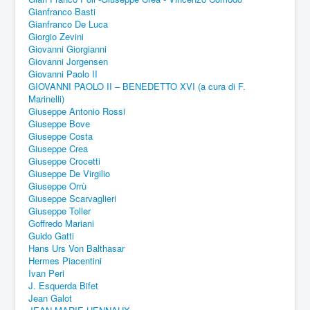
Gianfranco Basti
Gianfranco De Luca
Giorgio Zevini
Giovanni Giorgianni
Giovanni Jorgensen
Giovanni Paolo II
GIOVANNI PAOLO II – BENEDETTO XVI (a cura di F.
Marinelli)
Giuseppe Antonio Rossi
Giuseppe Bove
Giuseppe Costa
Giuseppe Crea
Giuseppe Crocetti
Giuseppe De Virgilio
Giuseppe Orrù
Giuseppe Scarvaglieri
Giuseppe Toller
Goffredo Mariani
Guido Gatti
Hans Urs Von Balthasar
Hermes Piacentini
Ivan Peri
J. Esquerda Bifet
Jean Galot