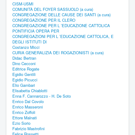
CISM-USMI
COMUNITÀ DEL FOYER SASSUOLO (a cura)
CONGREGAZIONE DELLE CAUSE DEI SANTI (a cura)
CONGREGAZIONE PER IL CLERO
CONGREGAZIONE PER L ’EDUCAZIONE CATTOLICA
PONTIFICIA OPERA PER
CONGREGAZIONI PER L ’EDUCAZIONE CATTOLICA, E
DEGLI ISTITUTI DI
Costanzo Micci
CURIA GENERALIZIA DEI ROGAZIONISTI (a cura)
Didac Bertran
Dino Cecconi
Editrice Rogate
Egidio Gentili
Egidio Picucci
Elio Gambari
Elisabetta Chiablotti
Enna F. Cannarozzo - H. De Soto
Enrico Dal Covolo
Enrico Masseroni
Enrico Zoffoli
Ettore Malnati
Ezio Sorio
Fabrizio Mastrofini
Felice Rossetti