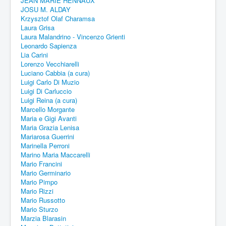
JEAN MARIE HENNAUX
JOSU M. ALDAY
Krzysztof Olaf Charamsa
Laura Grisa
Laura Malandrino - Vincenzo Grienti
Leonardo Sapienza
Lia Carini
Lorenzo Vecchiarelli
Luciano Cabbia (a cura)
Luigi Carlo Di Muzio
Luigi Di Carluccio
Luigi Reina (a cura)
Marcello Morgante
Maria e Gigi Avanti
Maria Grazia Lenisa
Mariarosa Guerrini
Marinella Perroni
Marino Maria Maccarelli
Mario Francini
Mario Germinario
Mario Pimpo
Mario Rizzi
Mario Russotto
Mario Sturzo
Marzia Blarasin