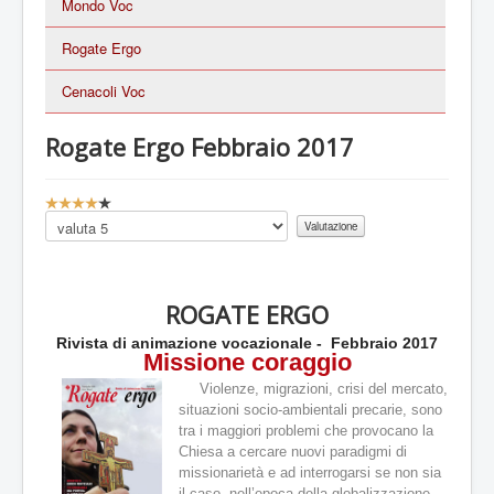
Mondo Voc
Rogate Ergo
Cenacoli Voc
Rogate Ergo Febbraio 2017
V
a
Valuta
l
u
t
a
ROGATE ERGO
z
i
Rivista di animazione vocazionale - Febbraio 2017
o
Missione coraggio
n
Violenze, migrazioni, crisi del mercato,
e
situazioni socio-ambientali precarie, sono
a
tra i maggiori problemi che provocano la
t
Chiesa a cercare nuovi paradigmi di
t
missionarietà e ad interrogarsi se non sia
u
il caso, nell’epoca della globalizzazione,