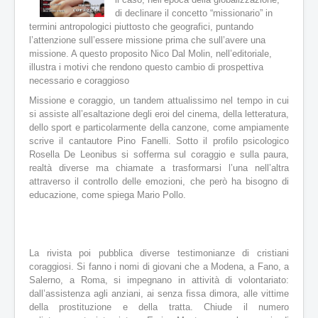
a
di declinare il concetto “missionario” in
l
e
termini antropologici piuttosto che geografici, puntando
:
l’attenzione sull’essere missione prima che
sull’avere una
missione. A questo proposito Nico Dal Molin, nell’editoriale,
4
illustra i motivi che rendono questo cambio di prospettiva
necessario e coraggioso
/
Missione e coraggio, un tandem attualissimo nel tempo in cui
si assiste all’esaltazione degli eroi del cinema, della letteratura,
5
dello sport e particolarmente della canzone, come ampiamente
scrive il cantautore Pino Fanelli. Sotto il profilo psicologico
Rosella De Leonibus si sofferma sul coraggio e sulla paura,
realtà diverse ma chiamate a trasformarsi l’una nell’altra
attraverso il controllo delle emozioni, che però ha bisogno di
educazione, come spiega Mario Pollo.
La rivista poi pubblica diverse testimonianze di cristiani
coraggiosi. Si fanno i nomi di giovani che a Modena, a Fano, a
Salerno, a Roma, si impegnano in attività di volontariato:
dall’assistenza agli anziani, ai senza fissa dimora, alle vittime
della prostituzione e della tratta. Chiude il numero