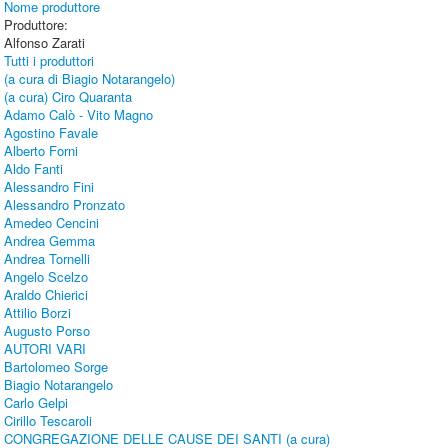
Nome produttore
Produttore:
Alfonso Zarati
Tutti i produttori
(a cura di Biagio Notarangelo)
(a cura) Ciro Quaranta
Adamo Calò - Vito Magno
Agostino Favale
Alberto Forni
Aldo Fanti
Alessandro Fini
Alessandro Pronzato
Amedeo Cencini
Andrea Gemma
Andrea Tornelli
Angelo Scelzo
Araldo Chierici
Attilio Borzi
Augusto Porso
AUTORI VARI
Bartolomeo Sorge
Biagio Notarangelo
Carlo Gelpi
Cirillo Tescaroli
CONGREGAZIONE DELLE CAUSE DEI SANTI (a cura)