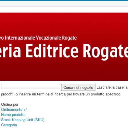
Lasciare la casella 
prodotti, o inserire un termine di ricerca per trovare un prodotto specifico.
Ordina per
Ordinamento +/-
Nome prodotto
Stock Keeping Unit (SKU)
Categoria