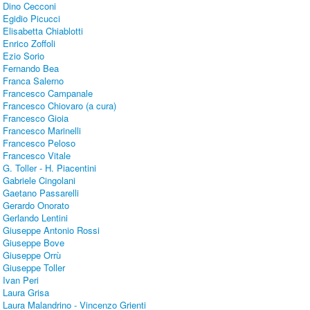
Dino Cecconi
Egidio Picucci
Elisabetta Chiablotti
Enrico Zoffoli
Ezio Sorio
Fernando Bea
Franca Salerno
Francesco Campanale
Francesco Chiovaro (a cura)
Francesco Gioia
Francesco Marinelli
Francesco Peloso
Francesco Vitale
G. Toller - H. Piacentini
Gabriele Cingolani
Gaetano Passarelli
Gerardo Onorato
Gerlando Lentini
Giuseppe Antonio Rossi
Giuseppe Bove
Giuseppe Orrù
Giuseppe Toller
Ivan Peri
Laura Grisa
Laura Malandrino - Vincenzo Grienti