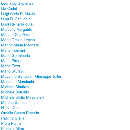
Leonardo Sapienza
Lia Carini
Luigi Carlo Di Muzio
Luigi Di Carluccio
Luigi Reina (a cura)
Marcello Morgante
Maria e Gigi Avanti
Maria Grazia Lenisa
Marino Maria Maccarelli
Mario Francini
Mario Germinario
Mario Pimpo
Mario Rizzi
Mario Sturzo
Massimo Bettetini - Giuseppe Toller
Massimo Marsicola
Michael Sharkey
Michele Borriello
Michele Giulio Masciarelli
Moreno Barlucci
Nicola Ceci
Ornella Chiara Brocchi
Paolino Stella
Piera Paltro
Pierluigi Mirra