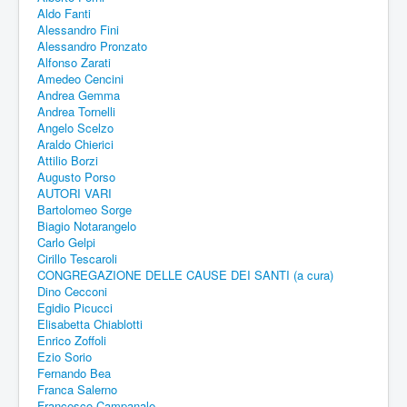
Aldo Fanti
Alessandro Fini
Alessandro Pronzato
Alfonso Zarati
Amedeo Cencini
Andrea Gemma
Andrea Tornelli
Angelo Scelzo
Araldo Chierici
Attilio Borzi
Augusto Porso
AUTORI VARI
Bartolomeo Sorge
Biagio Notarangelo
Carlo Gelpi
Cirillo Tescaroli
CONGREGAZIONE DELLE CAUSE DEI SANTI (a cura)
Dino Cecconi
Egidio Picucci
Elisabetta Chiablotti
Enrico Zoffoli
Ezio Sorio
Fernando Bea
Franca Salerno
Francesco Campanale