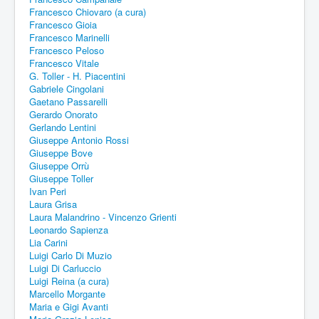
Francesco Chiovaro (a cura)
Francesco Gioia
Francesco Marinelli
Francesco Peloso
Francesco Vitale
G. Toller - H. Piacentini
Gabriele Cingolani
Gaetano Passarelli
Gerardo Onorato
Gerlando Lentini
Giuseppe Antonio Rossi
Giuseppe Bove
Giuseppe Orrù
Giuseppe Toller
Ivan Peri
Laura Grisa
Laura Malandrino - Vincenzo Grienti
Leonardo Sapienza
Lia Carini
Luigi Carlo Di Muzio
Luigi Di Carluccio
Luigi Reina (a cura)
Marcello Morgante
Maria e Gigi Avanti