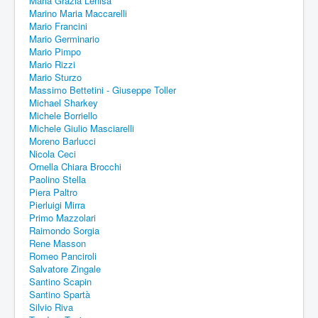
Maria Grazia Lenisa
Marino Maria Maccarelli
Mario Francini
Mario Germinario
Mario Pimpo
Mario Rizzi
Mario Sturzo
Massimo Bettetini - Giuseppe Toller
Michael Sharkey
Michele Borriello
Michele Giulio Masciarelli
Moreno Barlucci
Nicola Ceci
Ornella Chiara Brocchi
Paolino Stella
Piera Paltro
Pierluigi Mirra
Primo Mazzolari
Raimondo Sorgia
Rene Masson
Romeo Panciroli
Salvatore Zingale
Santino Scapin
Santino Spartà
Silvio Riva