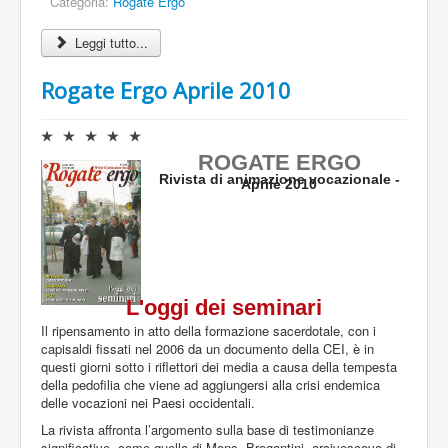
Categoria:
Rogate Ergo
/
Leggi tutto...
5
Rogate Ergo Aprile 2010
V
a
ROGATE ERGO
l
Rivista di animazione vocazionale -
Aprile 2010
u
t
a
z
i
o
n
L'oggi dei seminari
e
Il ripensamento in atto della formazione sacerdotale, con i
a
capisaldi fissati nel 2006 da un documento della CEI, è in
t
questi giorni sotto i riflettori dei media a causa della tempesta
t
della pedofilia che viene ad aggiungersi alla crisi endemica
u
delle vocazioni nei Paesi occidentali.
a
l
La rivista affronta l’argomento sulla base di testimonianze
e
significative, come quella di Mons. Bregantini, arcivescovo di