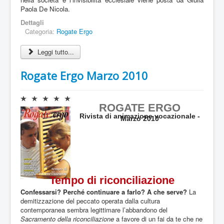
e
Paola De Nicola.
:
Dettagli
0
Categoria:
Rogate Ergo
/
Leggi tutto...
5
Rogate Ergo Marzo 2010
V
ROGATE ERGO
a
Rivista di animazione vocazionale -
l
Marzo 2010
u
t
a
z
i
o
Tempo di riconciliazione
n
e
Confessarsi? Perché continuare a farlo? A che serve?
La
a
demitizzazione del peccato operata dalla cultura
t
contemporanea sembra legittimare l’abbandono del
t
Sacramento della riconciliazione
a favore di un fai da te che ne