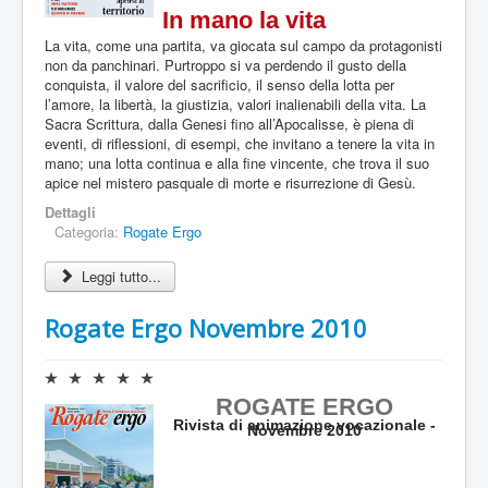
o
In mano la vita
n
e
La vita, come una partita, va giocata sul campo da protagonisti
a
non da panchinari. Purtroppo si va perdendo il gusto della
t
conquista, il valore del sacrificio, il senso della lotta per
t
l’amore, la libertà, la giustizia, valori inalienabili della vita. La
u
Sacra Scrittura, dalla Genesi fino all’Apocalisse, è piena di
a
eventi, di riflessioni, di esempi, che invitano a tenere la vita in
l
mano; una lotta continua e alla fine vincente, che trova il suo
e
apice nel mistero pasquale di morte e risurrezione di Gesù.
:
Dettagli
Categoria:
Rogate Ergo
0
Leggi tutto...
/
5
Rogate Ergo Novembre 2010
V
a
ROGATE ERGO
l
Rivista di animazione vocazionale -
Novembre 2010
u
t
a