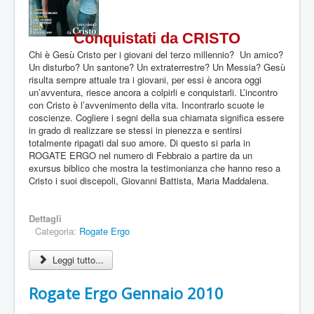
i
o
n
Conquistati da CRISTO
e
Chi è Gesù Cristo per i giovani del terzo millennio? Un amico?
a
Un disturbo? Un santone? Un extraterrestre? Un Messia? Gesù
t
risulta sempre attuale tra i giovani, per essi è ancora oggi
t
un’avventura, riesce ancora a colpirli e conquistarli. L’incontro
u
con Cristo è l’avvenimento della vita. Incontrarlo scuote le
a
coscienze. Cogliere i segni della sua chiamata significa essere
l
in grado di realizzare se stessi in pienezza e sentirsi
e
totalmente ripagati dal suo amore. Di questo si parla in
:
ROGATE ERGO nel numero di Febbraio a partire da un
exursus biblico che mostra la testimonianza che hanno reso a
0
Cristo i suoi discepoli, Giovanni Battista, Maria Maddalena.
/
Dettagli
5
Categoria:
Rogate Ergo
Leggi tutto...
Rogate Ergo Gennaio 2010