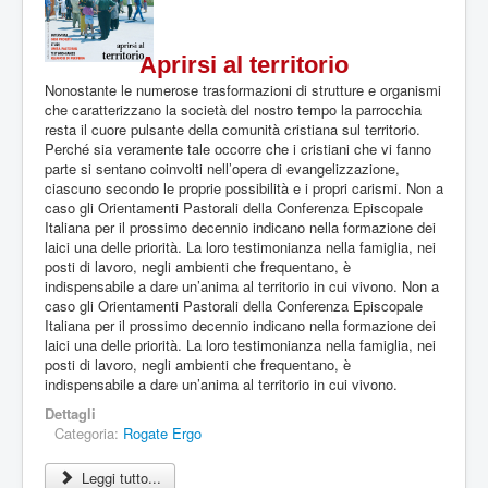
z
i
o
Aprirsi al territorio
n
e
Nonostante le numerose trasformazioni di strutture e organismi
a
che caratterizzano la società del nostro tempo la parrocchia
t
resta il cuore pulsante della comunità cristiana sul territorio.
t
Perché sia veramente tale occorre che i cristiani che vi fanno
u
parte si sentano coinvolti nell’opera di evangelizzazione,
a
ciascuno secondo le proprie possibilità e i propri carismi. Non a
l
caso gli Orientamenti Pastorali della Conferenza Episcopale
e
Italiana per il prossimo decennio indicano nella formazione dei
:
laici una delle priorità. La loro testimonianza nella famiglia, nei
posti di lavoro, negli ambienti che frequentano, è
0
indispensabile a dare un’anima al territorio in cui vivono. Non a
caso gli Orientamenti Pastorali della Conferenza Episcopale
/
Italiana per il prossimo decennio indicano nella formazione dei
laici una delle priorità. La loro testimonianza nella famiglia, nei
5
posti di lavoro, negli ambienti che frequentano, è
indispensabile a dare un’anima al territorio in cui vivono.
Dettagli
Categoria:
Rogate Ergo
Leggi tutto...