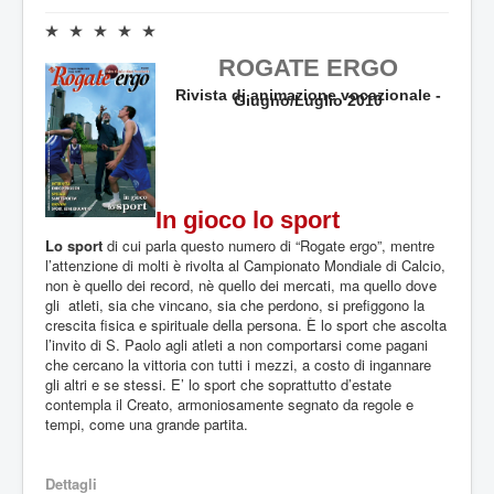
5
V
a
ROGATE ERGO
l
u
Rivista di animazione vocazionale -
Giugno/Luglio 2010
t
a
z
i
o
n
In gioco lo sport
e
Lo sport
di cui parla questo numero di “Rogate ergo”, mentre
a
l’attenzione di molti è rivolta al Campionato Mondiale di Calcio,
t
non è quello dei record, nè quello dei mercati, ma quello dove
t
gli atleti, sia che vincano, sia che perdono, si prefiggono la
u
crescita fisica e spirituale della persona. È lo sport che ascolta
a
l’invito di S. Paolo agli atleti a non comportarsi come pagani
l
che cercano la vittoria con tutti i mezzi, a costo di ingannare
e
gli altri e se stessi. E’ lo sport che soprattutto d’estate
:
contempla il Creato, armoniosamente segnato da regole e
tempi, come una grande partita.
0
/
Dettagli