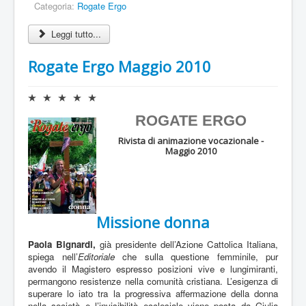
Categoria:
Rogate Ergo
5
Leggi tutto...
Rogate Ergo Maggio 2010
V
a
ROGATE ERGO
l
u
Rivista di animazione vocazionale -
t
Maggio 2010
a
z
i
o
n
Missione donna
e
a
Paola Bignardi,
già presidente dell’Azione Cattolica Italiana,
t
spiega nell’
Editoriale
che sulla questione femminile, pur
t
avendo il Magistero espresso posizioni vive e lungimiranti,
u
permangono resistenze nella comunità cristiana. L’esigenza di
a
superare lo iato tra la progressiva affermazione della donna
l
nella società e l’invisibilità ecclesiale viene posta da Giulia