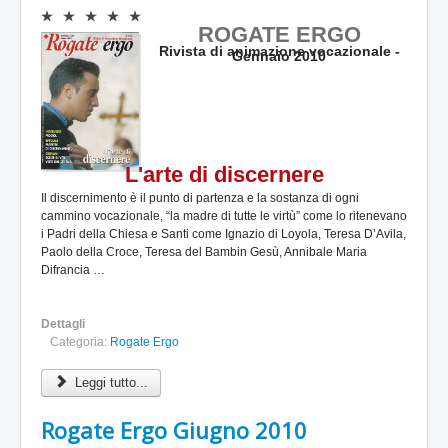
V
ROGATE ERGO
a
Rivista di animazione vocazionale -
l
Gennaio 2010
u
t
a
z
i
o
L'arte di discernere
n
e
Il discernimento è il punto di partenza e la sostanza di ogni
a
cammino vocazionale, “la madre di tutte le virtù” come lo ritenevano
t
i Padri della Chiesa e Santi come Ignazio di Loyola, Teresa D’Avila,
t
Paolo della Croce, Teresa del Bambin Gesù, Annibale Maria
u
Difrancia …
a
l
e
Dettagli
:
Categoria:
Rogate Ergo
0
Leggi tutto...
/
Rogate Ergo Giugno 2010