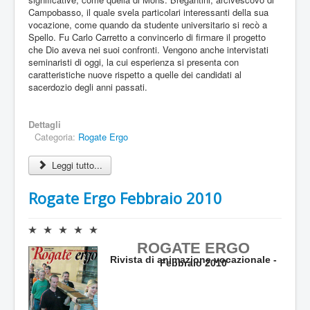
:
Campobasso, il quale svela particolari interessanti della sua
vocazione, come quando da studente universitario si recò a
0
Spello. Fu Carlo Carretto a convincerlo di firmare il progetto
che Dio aveva nei suoi confronti. Vengono anche intervistati
/
seminaristi di oggi, la cui esperienza si presenta con
caratteristiche nuove rispetto a quelle dei candidati al
5
sacerdozio degli anni passati.
Dettagli
Categoria:
Rogate Ergo
Leggi tutto...
Rogate Ergo Febbraio 2010
V
a
ROGATE ERGO
l
Rivista di animazione vocazionale -
Febbraio 2010
u
t
a
z