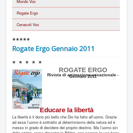
Mondo Voc
Rogate Ergo
Cenacoli Voc
V
a
Rogate Ergo Gennaio 2011
l
u
t
V
a
a
ROGATE ERGO
z
l
Rivista di animazione vocazionale -
i
Gennaio 2011
u
o
t
n
a
e
z
a
i
t
o
t
Educare la libertà
n
u
e
La libertà è il dono più bello che Dio ha fatto all’uomo. Grazie
a
a
ad essa l’uomo è sottratto al determinismo della natura ed è
l
t
messo in grado di decidere del proprio destino. Ma l’uomo sin
e
t
dalle origini, come dimostra la Bibbia, non sempre la usa bene,