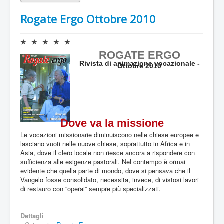
Rogate Ergo Ottobre 2010
V
a
ROGATE ERGO
l
Rivista di animazione vocazionale -
Ottobre 2010
u
t
a
z
i
o
Dove va la missione
n
e
Le vocazioni missionarie diminuiscono nelle chiese europee e
a
lasciano vuoti nelle nuove chiese, soprattutto in Africa e in
t
Asia, dove il clero locale non riesce ancora a rispondere con
t
sufficienza alle esigenze pastorali. Nel contempo è ormai
u
evidente che quella parte di mondo, dove si pensava che il
a
Vangelo fosse consolidato, necessita, invece, di vistosi lavori
l
di restauro con “operai” sempre più specializzati.
e
:
Dettagli
0