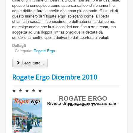
:
u
spesso la concepisce come assenza dai condizionamenti e
a
come diritto a fare le scelte che sono più comode. Gli studi di
0
l
questo numero di “Rogate ergo” spiegano come la libertà
e
chiama in causa il riconoscimento dell’autonomia dell’uomo,
/
:
ma esige anche che la si consideri non fine a se stessa, ma
soggetta ad una doppia limitazione: quella dettata dai
5
0
condizionamenti e quella derivante dall’apertura ai valori.
Dettagli
/
Categoria:
Rogate Ergo
5
Leggi tutto...
Rogate Ergo Dicembre 2010
V
a
ROGATE ERGO
l
Rivista di animazione vocazionale -
Dicembre 2010
u
t
a
z
i