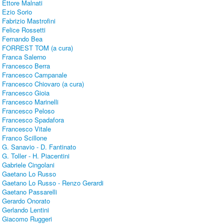
Ettore Malnati
Ezio Sorio
Fabrizio Mastrofini
Felice Rossetti
Fernando Bea
FORREST TOM (a cura)
Franca Salerno
Francesco Berra
Francesco Campanale
Francesco Chiovaro (a cura)
Francesco Gioia
Francesco Marinelli
Francesco Peloso
Francesco Spadafora
Francesco Vitale
Franco Scillone
G. Sanavio - D. Fantinato
G. Toller - H. Piacentini
Gabriele Cingolani
Gaetano Lo Russo
Gaetano Lo Russo - Renzo Gerardi
Gaetano Passarelli
Gerardo Onorato
Gerlando Lentini
Giacomo Ruggeri