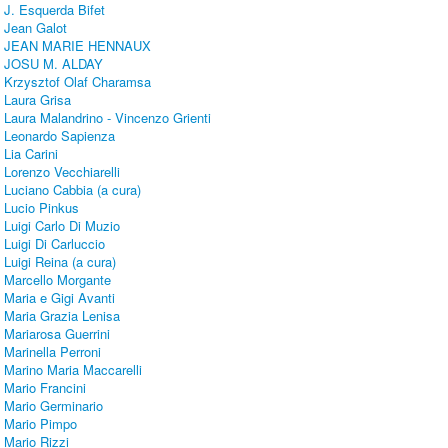
J. Esquerda Bifet
Jean Galot
JEAN MARIE HENNAUX
JOSU M. ALDAY
Krzysztof Olaf Charamsa
Laura Grisa
Laura Malandrino - Vincenzo Grienti
Leonardo Sapienza
Lia Carini
Lorenzo Vecchiarelli
Luciano Cabbia (a cura)
Lucio Pinkus
Luigi Carlo Di Muzio
Luigi Di Carluccio
Luigi Reina (a cura)
Marcello Morgante
Maria e Gigi Avanti
Maria Grazia Lenisa
Mariarosa Guerrini
Marinella Perroni
Marino Maria Maccarelli
Mario Francini
Mario Germinario
Mario Pimpo
Mario Rizzi