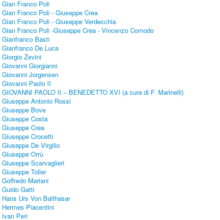
Gian Franco Poli
Gian Franco Poli - Giuseppe Crea
Gian Franco Poli - Giuseppe Verdecchia
Gian Franco Poli -Giuseppe Crea - Vincenzo Comodo
Gianfranco Basti
Gianfranco De Luca
Giorgio Zevini
Giovanni Giorgianni
Giovanni Jorgensen
Giovanni Paolo II
GIOVANNI PAOLO II – BENEDETTO XVI (a cura di F. Marinelli)
Giuseppe Antonio Rossi
Giuseppe Bove
Giuseppe Costa
Giuseppe Crea
Giuseppe Crocetti
Giuseppe De Virgilio
Giuseppe Orrù
Giuseppe Scarvaglieri
Giuseppe Toller
Goffredo Mariani
Guido Gatti
Hans Urs Von Balthasar
Hermes Piacentini
Ivan Peri