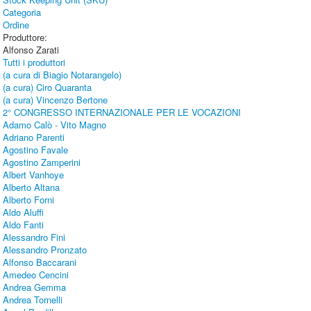
Categoria
Ordine
Produttore:
Alfonso Zarati
Tutti i produttori
(a cura di Biagio Notarangelo)
(a cura) Ciro Quaranta
(a cura) Vincenzo Bertone
2° CONGRESSO INTERNAZIONALE PER LE VOCAZIONI
Adamo Calò - Vito Magno
Adriano Parenti
Agostino Favale
Agostino Zamperini
Albert Vanhoye
Alberto Altana
Alberto Forni
Aldo Aluffi
Aldo Fanti
Alessandro Fini
Alessandro Pronzato
Alfonso Baccarani
Amedeo Cencini
Andrea Gemma
Andrea Tornelli