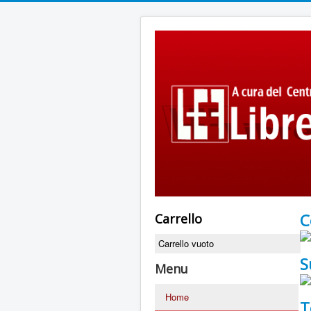
C
Carrello
Carrello vuoto
S
Menu
Home
T