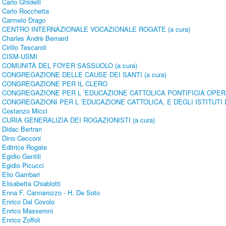
Carlo Ghidelli
Carlo Rocchetta
Carmelo Drago
CENTRO INTERNAZIONALE VOCAZIONALE ROGATE (a cura)
Charles Andrè Bernard
Cirillo Tescaroli
CISM-USMI
COMUNITÀ DEL FOYER SASSUOLO (a cura)
CONGREGAZIONE DELLE CAUSE DEI SANTI (a cura)
CONGREGAZIONE PER IL CLERO
CONGREGAZIONE PER L ’EDUCAZIONE CATTOLICA PONTIFICIA OPE
CONGREGAZIONI PER L ’EDUCAZIONE CATTOLICA, E DEGLI ISTITUTI 
Costanzo Micci
CURIA GENERALIZIA DEI ROGAZIONISTI (a cura)
Didac Bertran
Dino Cecconi
Editrice Rogate
Egidio Gentili
Egidio Picucci
Elio Gambari
Elisabetta Chiablotti
Enna F. Cannarozzo - H. De Soto
Enrico Dal Covolo
Enrico Masseroni
Enrico Zoffoli