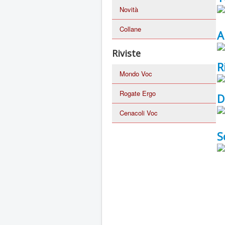
Novità
Collane
A
Riviste
R
Mondo Voc
Rogate Ergo
D
Cenacoli Voc
S