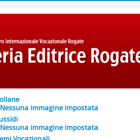
ollane
ussidi
emi Vocazionali