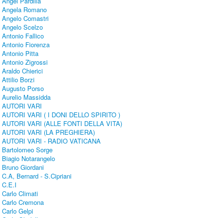
Angel Pardilla
Angela Romano
Angelo Comastri
Angelo Scelzo
Antonio Fallico
Antonio Fiorenza
Antonio Pitta
Antonio Zigrossi
Araldo Chierici
Attilio Borzi
Augusto Porso
Aurelio Massidda
AUTORI VARI
AUTORI VARI ( I DONI DELLO SPIRITO )
AUTORI VARI (ALLE FONTI DELLA VITA)
AUTORI VARI (LA PREGHIERA)
AUTORI VARI - RADIO VATICANA
Bartolomeo Sorge
Biagio Notarangelo
Bruno Giordani
C.A, Bernard - S.Cipriani
C.E.I
Carlo Climati
Carlo Cremona
Carlo Gelpi