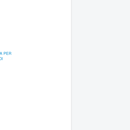
RA PER
DI