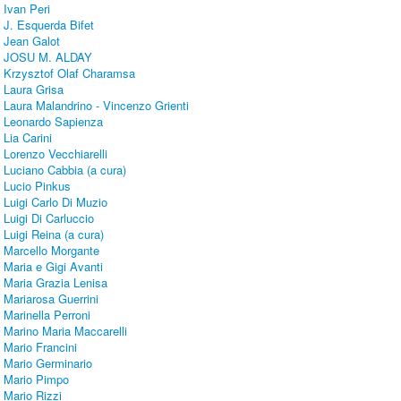
Ivan Peri
J. Esquerda Bifet
Jean Galot
JOSU M. ALDAY
Krzysztof Olaf Charamsa
Laura Grisa
Laura Malandrino - Vincenzo Grienti
Leonardo Sapienza
Lia Carini
Lorenzo Vecchiarelli
Luciano Cabbia (a cura)
Lucio Pinkus
Luigi Carlo Di Muzio
Luigi Di Carluccio
Luigi Reina (a cura)
Marcello Morgante
Maria e Gigi Avanti
Maria Grazia Lenisa
Mariarosa Guerrini
Marinella Perroni
Marino Maria Maccarelli
Mario Francini
Mario Germinario
Mario Pimpo
Mario Rizzi