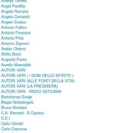
Andrea Tornelli
Angel Pardilla
Angela Romano
Angelo Comastri
Angelo Scelzo
Antonio Fallico
Antonio Fiorenza
Antonio Pitta
Antonio Zigrossi
Araldo Chierici
Attilio Borzi
Augusto Porso
Aurelio Massidda
AUTORI VARI
AUTORI VARI ( I DONI DELLO SPIRITO )
AUTORI VARI (ALLE FONTI DELLA VITA)
AUTORI VARI (LA PREGHIERA)
AUTORI VARI - RADIO VATICANA
Bartolomeo Sorge
Biagio Notarangelo
Bruno Giordani
C.A, Bernard - S.Cipriani
C.E.I
Carlo Climati
Carlo Cremona