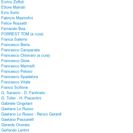
Enrico Zoffoli
Ettore Malnati
Ezio Sorio
Fabrizio Mastrofini
Felice Rossetti
Fernando Bea
FORREST TOM (a cura)
Franca Salerno
Francesco Berra
Francesco Campanale
Francesco Chiovaro (a cura)
Francesco Gioia
Francesco Marinelli
Francesco Peloso
Francesco Spadafora
Francesco Vitale
Franco Scillone
G. Sanavio - D. Fantinato
G. Toller - H. Piacentini
Gabriele Cingolani
Gaetano Lo Russo
Gaetano Lo Russo - Renzo Gerardi
Gaetano Passarelli
Gerardo Onorato
Gerlando Lentini