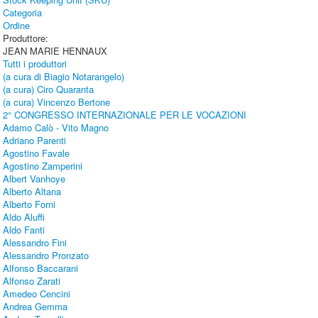
Categoria
Ordine
Produttore:
JEAN MARIE HENNAUX
Tutti i produttori
(a cura di Biagio Notarangelo)
(a cura) Ciro Quaranta
(a cura) Vincenzo Bertone
2° CONGRESSO INTERNAZIONALE PER LE VOCAZIONI
Adamo Calò - Vito Magno
Adriano Parenti
Agostino Favale
Agostino Zamperini
Albert Vanhoye
Alberto Altana
Alberto Forni
Aldo Aluffi
Aldo Fanti
Alessandro Fini
Alessandro Pronzato
Alfonso Baccarani
Alfonso Zarati
Amedeo Cencini
Andrea Gemma