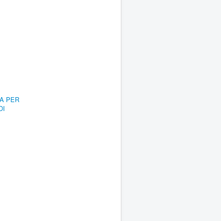
RA PER
DI