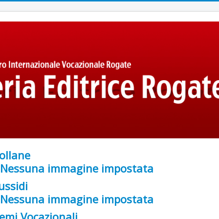
ollane
ussidi
emi Vocazionali