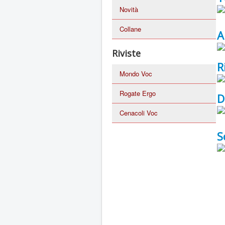
Novità
Collane
A
Riviste
R
Mondo Voc
Rogate Ergo
D
Cenacoli Voc
S