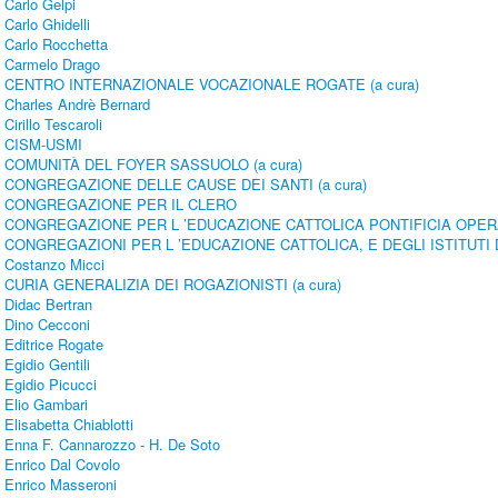
Carlo Gelpi
Carlo Ghidelli
Carlo Rocchetta
Carmelo Drago
CENTRO INTERNAZIONALE VOCAZIONALE ROGATE (a cura)
Charles Andrè Bernard
Cirillo Tescaroli
CISM-USMI
COMUNITÀ DEL FOYER SASSUOLO (a cura)
CONGREGAZIONE DELLE CAUSE DEI SANTI (a cura)
CONGREGAZIONE PER IL CLERO
CONGREGAZIONE PER L ’EDUCAZIONE CATTOLICA PONTIFICIA OPE
CONGREGAZIONI PER L ’EDUCAZIONE CATTOLICA, E DEGLI ISTITUTI 
Costanzo Micci
CURIA GENERALIZIA DEI ROGAZIONISTI (a cura)
Didac Bertran
Dino Cecconi
Editrice Rogate
Egidio Gentili
Egidio Picucci
Elio Gambari
Elisabetta Chiablotti
Enna F. Cannarozzo - H. De Soto
Enrico Dal Covolo
Enrico Masseroni