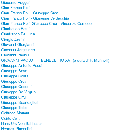
Giacomo Ruggeri
Gian Franco Poli
Gian Franco Poli - Giuseppe Crea
Gian Franco Poli - Giuseppe Verdecchia
Gian Franco Poli -Giuseppe Crea - Vincenzo Comodo
Gianfranco Basti
Gianfranco De Luca
Giorgio Zevini
Giovanni Giorgianni
Giovanni Jorgensen
Giovanni Paolo II
GIOVANNI PAOLO II – BENEDETTO XVI (a cura di F. Marinelli)
Giuseppe Antonio Rossi
Giuseppe Bove
Giuseppe Costa
Giuseppe Crea
Giuseppe Crocetti
Giuseppe De Virgilio
Giuseppe Orrù
Giuseppe Scarvaglieri
Giuseppe Toller
Goffredo Mariani
Guido Gatti
Hans Urs Von Balthasar
Hermes Piacentini