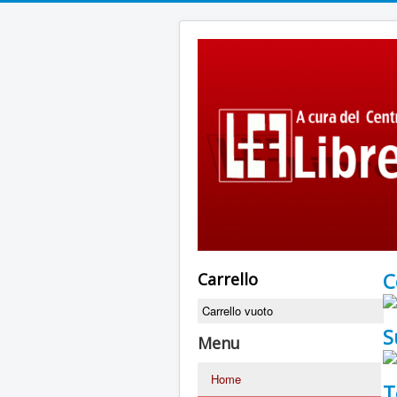
C
Carrello
Carrello vuoto
S
Menu
Home
T