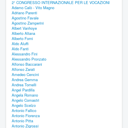
2° CONGRESSO INTERNAZIONALE PER LE VOCAZIONI
Adamo Calò - Vito Magno
Adriano Parenti
Agostino Favale
Agostino Zamperini
Albert Vanhoye
Alberto Altana
Alberto Forni
Aldo Aluffi
Aldo Fanti
Alessandro Fini
Alessandro Pronzato
Alfonso Baccarani
Alfonso Zarati
Amedeo Cencini
Andrea Gemma
Andrea Tornelli
Angel Pardilla
Angela Romano
Angelo Comastri
Angelo Scelzo
Antonio Fallico
Antonio Fiorenza
Antonio Pitta
Antonio Zigrossi