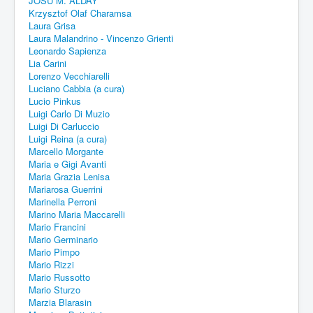
JOSU M. ALDAY
Krzysztof Olaf Charamsa
Laura Grisa
Laura Malandrino - Vincenzo Grienti
Leonardo Sapienza
Lia Carini
Lorenzo Vecchiarelli
Luciano Cabbia (a cura)
Lucio Pinkus
Luigi Carlo Di Muzio
Luigi Di Carluccio
Luigi Reina (a cura)
Marcello Morgante
Maria e Gigi Avanti
Maria Grazia Lenisa
Mariarosa Guerrini
Marinella Perroni
Marino Maria Maccarelli
Mario Francini
Mario Germinario
Mario Pimpo
Mario Rizzi
Mario Russotto
Mario Sturzo
Marzia Blarasin