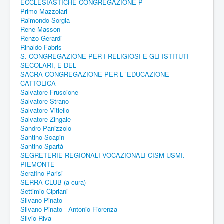
ECCLESIASTICHE CONGREGAZIONE P
Primo Mazzolari
Raimondo Sorgia
Rene Masson
Renzo Gerardi
Rinaldo Fabris
S. CONGREGAZIONE PER I RELIGIOSI E GLI ISTITUTI
SECOLARI, E DEL
SACRA CONGREGAZIONE PER L ’EDUCAZIONE
CATTOLICA
Salvatore Fruscione
Salvatore Strano
Salvatore Vitiello
Salvatore Zingale
Sandro Panizzolo
Santino Scapin
Santino Spartà
SEGRETERIE REGIONALI VOCAZIONALI CISM-USMI.
PIEMONTE
Serafino Parisi
SERRA CLUB (a cura)
Settimio Cipriani
Silvano Pinato
Silvano Pinato - Antonio Fiorenza
Silvio Riva