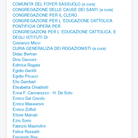
COMUNITÀ DEL FOYER SASSUOLO (a cura)
CONGREGAZIONE DELLE CAUSE DEI SANTI (a cura)
CONGREGAZIONE PER IL CLERO
CONGREGAZIONE PER L ’EDUCAZIONE CATTOLICA
PONTIFICIA OPERA PER
CONGREGAZIONI PER L ’EDUCAZIONE CATTOLICA, E
DEGLI ISTITUTI DI
Costanzo Micci
CURIA GENERALIZIA DEI ROGAZIONISTI (a cura)
Didac Bertran
Dino Cecconi
Editrice Rogate
Egidio Gentili
Egidio Picucci
Elio Gambari
Elisabetta Chiablotti
Enna F. Cannarozzo - H. De Soto
Enrico Dal Covolo
Enrico Masseroni
Enrico Zoffoli
Ettore Malnati
Ezio Sorio
Fabrizio Mastrofini
Felice Rossetti
Fernando Bea