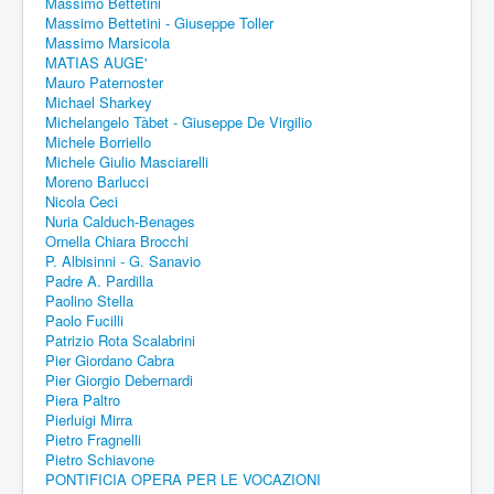
Massimo Bettetini
Massimo Bettetini - Giuseppe Toller
Massimo Marsicola
MATIAS AUGE'
Mauro Paternoster
Michael Sharkey
Michelangelo Tàbet - Giuseppe De Virgilio
Michele Borriello
Michele Giulio Masciarelli
Moreno Barlucci
Nicola Ceci
Nuria Calduch-Benages
Ornella Chiara Brocchi
P. Albisinni - G. Sanavio
Padre A. Pardilla
Paolino Stella
Paolo Fucilli
Patrizio Rota Scalabrini
Pier Giordano Cabra
Pier Giorgio Debernardi
Piera Paltro
Pierluigi Mirra
Pietro Fragnelli
Pietro Schiavone
PONTIFICIA OPERA PER LE VOCAZIONI