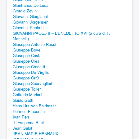
Gianfranco De Luca
Giorgio Zevini
Giovanni Giorgianni
Giovanni Jorgensen
Giovanni Paolo II
GIOVANNI PAOLO II – BENEDETTO XVI (a cura di F.
Marinelli)
Giuseppe Antonio Rossi
Giuseppe Bove
Giuseppe Costa
Giuseppe Crea
Giuseppe Crocetti
Giuseppe De Virgilio
Giuseppe Orrù
Giuseppe Scarvaglieri
Giuseppe Toller
Goffredo Mariani
Guido Gatti
Hans Urs Von Balthasar
Hermes Piacentini
Ivan Peri
J. Esquerda Bifet
Jean Galot
JEAN MARIE HENNAUX