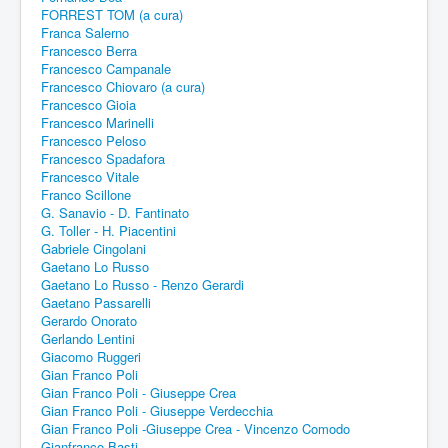
FORREST TOM (a cura)
Franca Salerno
Francesco Berra
Francesco Campanale
Francesco Chiovaro (a cura)
Francesco Gioia
Francesco Marinelli
Francesco Peloso
Francesco Spadafora
Francesco Vitale
Franco Scillone
G. Sanavio - D. Fantinato
G. Toller - H. Piacentini
Gabriele Cingolani
Gaetano Lo Russo
Gaetano Lo Russo - Renzo Gerardi
Gaetano Passarelli
Gerardo Onorato
Gerlando Lentini
Giacomo Ruggeri
Gian Franco Poli
Gian Franco Poli - Giuseppe Crea
Gian Franco Poli - Giuseppe Verdecchia
Gian Franco Poli -Giuseppe Crea - Vincenzo Comodo
Gianfranco Basti