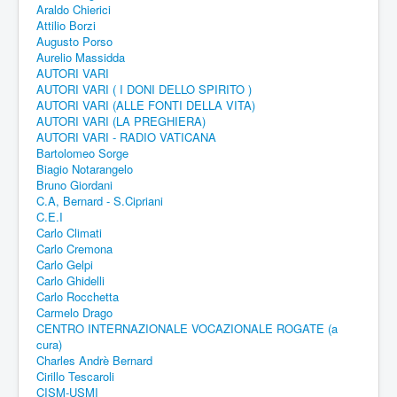
Araldo Chierici
Attilio Borzi
Augusto Porso
Aurelio Massidda
AUTORI VARI
AUTORI VARI ( I DONI DELLO SPIRITO )
AUTORI VARI (ALLE FONTI DELLA VITA)
AUTORI VARI (LA PREGHIERA)
AUTORI VARI - RADIO VATICANA
Bartolomeo Sorge
Biagio Notarangelo
Bruno Giordani
C.A, Bernard - S.Cipriani
C.E.I
Carlo Climati
Carlo Cremona
Carlo Gelpi
Carlo Ghidelli
Carlo Rocchetta
Carmelo Drago
CENTRO INTERNAZIONALE VOCAZIONALE ROGATE (a
cura)
Charles Andrè Bernard
Cirillo Tescaroli
CISM-USMI