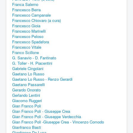
Franca Salerno
Francesco Berra
Francesco Campanale
Francesco Chiovaro (a cura)
Francesco Gioia
Francesco Marinelli
Francesco Peloso
Francesco Spadafora
Francesco Vitale
Franco Scillone
G. Sanavio - D. Fantinato
G. Toller - H. Piacentini
Gabriele Cingolani
Gaetano Lo Russo
Gaetano Lo Russo - Renzo Gerardi
Gaetano Passarelli
Gerardo Onorato
Gerlando Lentini
Giacomo Ruggeri
Gian Franco Poli
Gian Franco Poli - Giuseppe Crea
Gian Franco Poli - Giuseppe Verdecchia
Gian Franco Poli -Giuseppe Crea - Vincenzo Comodo
Gianfranco Basti
Gianfranco De Luca