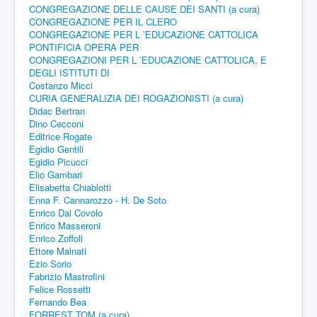
CONGREGAZIONE DELLE CAUSE DEI SANTI (a cura)
CONGREGAZIONE PER IL CLERO
CONGREGAZIONE PER L ’EDUCAZIONE CATTOLICA
PONTIFICIA OPERA PER
CONGREGAZIONI PER L ’EDUCAZIONE CATTOLICA, E
DEGLI ISTITUTI DI
Costanzo Micci
CURIA GENERALIZIA DEI ROGAZIONISTI (a cura)
Didac Bertran
Dino Cecconi
Editrice Rogate
Egidio Gentili
Egidio Picucci
Elio Gambari
Elisabetta Chiablotti
Enna F. Cannarozzo - H. De Soto
Enrico Dal Covolo
Enrico Masseroni
Enrico Zoffoli
Ettore Malnati
Ezio Sorio
Fabrizio Mastrofini
Felice Rossetti
Fernando Bea
FORREST TOM (a cura)