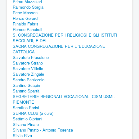
Primo Mazzolari
Raimondo Sorgia
Rene Masson
Renzo Gerardi
Rinaldo Fabris
Romeo Panciroli
S. CONGREGAZIONE PER I RELIGIOSI E GLI ISTITUTI
SECOLARI, E DEL
SACRA CONGREGAZIONE PER L ’EDUCAZIONE
CATTOLICA
Salvatore Fruscione
Salvatore Strano
Salvatore Vitiello
Salvatore Zingale
Sandro Panizzolo
Santino Scapin
Santino Spartà
SEGRETERIE REGIONALI VOCAZIONALI CISM-USMI.
PIEMONTE
Serafino Parisi
SERRA CLUB (a cura)
Settimio Cipriani
Silvano Pinato
Silvano Pinato - Antonio Fiorenza
Silvio Riva