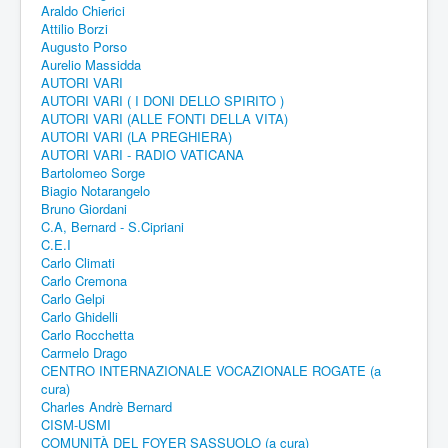
Araldo Chierici
Attilio Borzi
Augusto Porso
Aurelio Massidda
AUTORI VARI
AUTORI VARI ( I DONI DELLO SPIRITO )
AUTORI VARI (ALLE FONTI DELLA VITA)
AUTORI VARI (LA PREGHIERA)
AUTORI VARI - RADIO VATICANA
Bartolomeo Sorge
Biagio Notarangelo
Bruno Giordani
C.A, Bernard - S.Cipriani
C.E.I
Carlo Climati
Carlo Cremona
Carlo Gelpi
Carlo Ghidelli
Carlo Rocchetta
Carmelo Drago
CENTRO INTERNAZIONALE VOCAZIONALE ROGATE (a
cura)
Charles Andrè Bernard
CISM-USMI
COMUNITÀ DEL FOYER SASSUOLO (a cura)