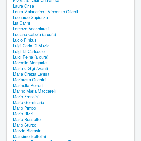
Krzysztof Olaf Charamsa
Laura Grisa
Laura Malandrino - Vincenzo Grienti
Leonardo Sapienza
Lia Carini
Lorenzo Vecchiarelli
Luciano Cabbia (a cura)
Lucio Pinkus
Luigi Carlo Di Muzio
Luigi Di Carluccio
Luigi Reina (a cura)
Marcello Morgante
Maria e Gigi Avanti
Maria Grazia Lenisa
Mariarosa Guerrini
Marinella Perroni
Marino Maria Maccarelli
Mario Francini
Mario Germinario
Mario Pimpo
Mario Rizzi
Mario Russotto
Mario Sturzo
Marzia Blarasin
Massimo Bettetini