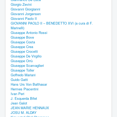
Giorgio Zevini
Giovanni Giorgianni
Giovanni Jorgensen
Giovanni Paolo II
GIOVANNI PAOLO II – BENEDETTO XVI (a cura di F.
Marinelli)
Giuseppe Antonio Rossi
Giuseppe Bove
Giuseppe Costa
Giuseppe Crea
Giuseppe Crocetti
Giuseppe De Virgilio
Giuseppe Orrù
Giuseppe Scarvaglieri
Giuseppe Toller
Goffredo Mariani
Guido Gatti
Hans Urs Von Balthasar
Hermes Piacentini
Ivan Peri
J. Esquerda Bifet
Jean Galot
JEAN MARIE HENNAUX
JOSU M. ALDAY