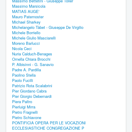
Massimo Bettetini - Giuseppe Toller
Massimo Marsicola
MATIAS AUGE'
Mauro Paternoster
Michael Sharkey
Michelangelo Tàbet - Giuseppe De Virgilio
Michele Borriello
Michele Giulio Masciarelli
Moreno Barlucci
Nicola Ceci
Nuria Calduch-Benages
Ornella Chiara Brocchi
P. Albisinni - G. Sanavio
Padre A. Pardilla
Paolino Stella
Paolo Fucilli
Patrizio Rota Scalabrini
Pier Giordano Cabra
Pier Giorgio Debernardi
Piera Paltro
Pierluigi Mirra
Pietro Fragnelli
Pietro Schiavone
PONTIFICIA OPERA PER LE VOCAZIONI
ECCLESIASTICHE CONGREGAZIONE P