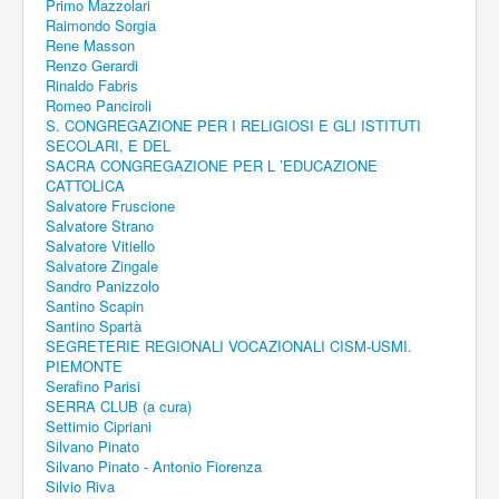
Primo Mazzolari
Raimondo Sorgia
Rene Masson
Renzo Gerardi
Rinaldo Fabris
Romeo Panciroli
S. CONGREGAZIONE PER I RELIGIOSI E GLI ISTITUTI
SECOLARI, E DEL
SACRA CONGREGAZIONE PER L ’EDUCAZIONE
CATTOLICA
Salvatore Fruscione
Salvatore Strano
Salvatore Vitiello
Salvatore Zingale
Sandro Panizzolo
Santino Scapin
Santino Spartà
SEGRETERIE REGIONALI VOCAZIONALI CISM-USMI.
PIEMONTE
Serafino Parisi
SERRA CLUB (a cura)
Settimio Cipriani
Silvano Pinato
Silvano Pinato - Antonio Fiorenza
Silvio Riva