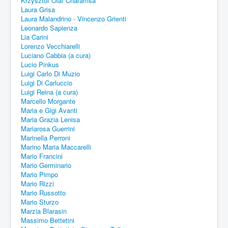
Krzysztof Olaf Charamsa
Laura Grisa
Laura Malandrino - Vincenzo Grienti
Leonardo Sapienza
Lia Carini
Lorenzo Vecchiarelli
Luciano Cabbia (a cura)
Lucio Pinkus
Luigi Carlo Di Muzio
Luigi Di Carluccio
Luigi Reina (a cura)
Marcello Morgante
Maria e Gigi Avanti
Maria Grazia Lenisa
Mariarosa Guerrini
Marinella Perroni
Marino Maria Maccarelli
Mario Francini
Mario Germinario
Mario Pimpo
Mario Rizzi
Mario Russotto
Mario Sturzo
Marzia Blarasin
Massimo Bettetini