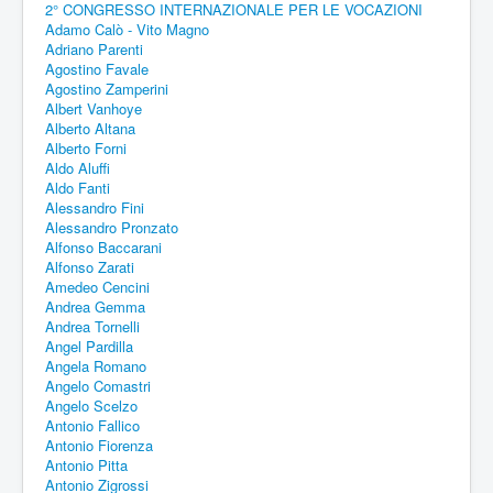
2° CONGRESSO INTERNAZIONALE PER LE VOCAZIONI
Adamo Calò - Vito Magno
Adriano Parenti
Agostino Favale
Agostino Zamperini
Albert Vanhoye
Alberto Altana
Alberto Forni
Aldo Aluffi
Aldo Fanti
Alessandro Fini
Alessandro Pronzato
Alfonso Baccarani
Alfonso Zarati
Amedeo Cencini
Andrea Gemma
Andrea Tornelli
Angel Pardilla
Angela Romano
Angelo Comastri
Angelo Scelzo
Antonio Fallico
Antonio Fiorenza
Antonio Pitta
Antonio Zigrossi