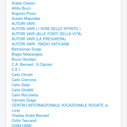
Araldo Chierici
Attilio Borzi
Augusto Porso
Aurelio Massidda
AUTORI VARI
AUTORI VARI ( I DONI DELLO SPIRITO )
AUTORI VARI (ALLE FONTI DELLA VITA)
AUTORI VARI (LA PREGHIERA)
AUTORI VARI - RADIO VATICANA
Bartolomeo Sorge
Biagio Notarangelo
Bruno Giordani
C.A, Bernard - S.Cipriani
C.E.I
Carlo Climati
Carlo Cremona
Carlo Gelpi
Carlo Ghidelli
Carlo Rocchetta
Carmelo Drago
CENTRO INTERNAZIONALE VOCAZIONALE ROGATE (a
cura)
Charles Andrè Bernard
Cirillo Tescaroli
CISM-USMI