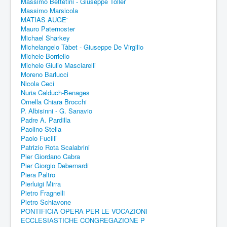
Massimo Bettetini - Giuseppe Toller
Massimo Marsicola
MATIAS AUGE'
Mauro Paternoster
Michael Sharkey
Michelangelo Tàbet - Giuseppe De Virgilio
Michele Borriello
Michele Giulio Masciarelli
Moreno Barlucci
Nicola Ceci
Nuria Calduch-Benages
Ornella Chiara Brocchi
P. Albisinni - G. Sanavio
Padre A. Pardilla
Paolino Stella
Paolo Fucilli
Patrizio Rota Scalabrini
Pier Giordano Cabra
Pier Giorgio Debernardi
Piera Paltro
Pierluigi Mirra
Pietro Fragnelli
Pietro Schiavone
PONTIFICIA OPERA PER LE VOCAZIONI
ECCLESIASTICHE CONGREGAZIONE P