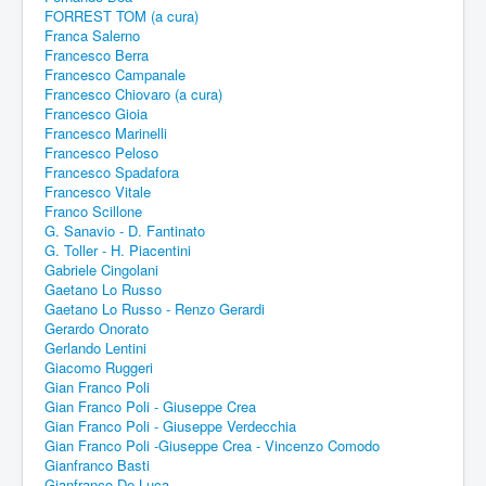
FORREST TOM (a cura)
Franca Salerno
Francesco Berra
Francesco Campanale
Francesco Chiovaro (a cura)
Francesco Gioia
Francesco Marinelli
Francesco Peloso
Francesco Spadafora
Francesco Vitale
Franco Scillone
G. Sanavio - D. Fantinato
G. Toller - H. Piacentini
Gabriele Cingolani
Gaetano Lo Russo
Gaetano Lo Russo - Renzo Gerardi
Gerardo Onorato
Gerlando Lentini
Giacomo Ruggeri
Gian Franco Poli
Gian Franco Poli - Giuseppe Crea
Gian Franco Poli - Giuseppe Verdecchia
Gian Franco Poli -Giuseppe Crea - Vincenzo Comodo
Gianfranco Basti
Gianfranco De Luca