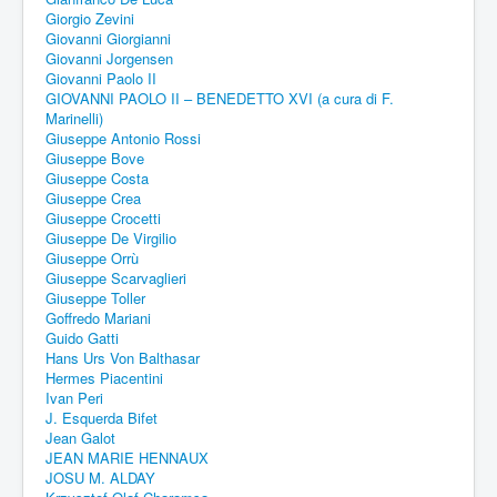
Giorgio Zevini
Giovanni Giorgianni
Giovanni Jorgensen
Giovanni Paolo II
GIOVANNI PAOLO II – BENEDETTO XVI (a cura di F.
Marinelli)
Giuseppe Antonio Rossi
Giuseppe Bove
Giuseppe Costa
Giuseppe Crea
Giuseppe Crocetti
Giuseppe De Virgilio
Giuseppe Orrù
Giuseppe Scarvaglieri
Giuseppe Toller
Goffredo Mariani
Guido Gatti
Hans Urs Von Balthasar
Hermes Piacentini
Ivan Peri
J. Esquerda Bifet
Jean Galot
JEAN MARIE HENNAUX
JOSU M. ALDAY