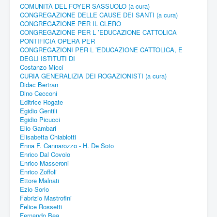
COMUNITÀ DEL FOYER SASSUOLO (a cura)
CONGREGAZIONE DELLE CAUSE DEI SANTI (a cura)
CONGREGAZIONE PER IL CLERO
CONGREGAZIONE PER L ’EDUCAZIONE CATTOLICA
PONTIFICIA OPERA PER
CONGREGAZIONI PER L ’EDUCAZIONE CATTOLICA, E
DEGLI ISTITUTI DI
Costanzo Micci
CURIA GENERALIZIA DEI ROGAZIONISTI (a cura)
Didac Bertran
Dino Cecconi
Editrice Rogate
Egidio Gentili
Egidio Picucci
Elio Gambari
Elisabetta Chiablotti
Enna F. Cannarozzo - H. De Soto
Enrico Dal Covolo
Enrico Masseroni
Enrico Zoffoli
Ettore Malnati
Ezio Sorio
Fabrizio Mastrofini
Felice Rossetti
Fernando Bea