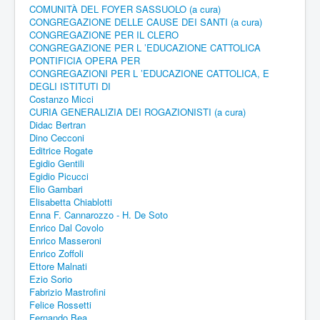
COMUNITÀ DEL FOYER SASSUOLO (a cura)
CONGREGAZIONE DELLE CAUSE DEI SANTI (a cura)
CONGREGAZIONE PER IL CLERO
CONGREGAZIONE PER L ’EDUCAZIONE CATTOLICA
PONTIFICIA OPERA PER
CONGREGAZIONI PER L ’EDUCAZIONE CATTOLICA, E
DEGLI ISTITUTI DI
Costanzo Micci
CURIA GENERALIZIA DEI ROGAZIONISTI (a cura)
Didac Bertran
Dino Cecconi
Editrice Rogate
Egidio Gentili
Egidio Picucci
Elio Gambari
Elisabetta Chiablotti
Enna F. Cannarozzo - H. De Soto
Enrico Dal Covolo
Enrico Masseroni
Enrico Zoffoli
Ettore Malnati
Ezio Sorio
Fabrizio Mastrofini
Felice Rossetti
Fernando Bea