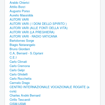
Araldo Chierici
Attilio Borzi
Augusto Porso
Aurelio Massidda
AUTORI VARI
AUTORI VARI ( I DONI DELLO SPIRITO )
AUTORI VARI (ALLE FONTI DELLA VITA)
AUTORI VARI (LA PREGHIERA)
AUTORI VARI - RADIO VATICANA
Bartolomeo Sorge
Biagio Notarangelo
Bruno Giordani
C.A, Bernard - S.Cipriani
C.E.I
Carlo Climati
Carlo Cremona
Carlo Gelpi
Carlo Ghidelli
Carlo Rocchetta
Carmelo Drago
CENTRO INTERNAZIONALE VOCAZIONALE ROGATE (a
cura)
Charles Andrè Bernard
Cirillo Tescaroli
CISM-USMI