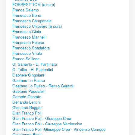
FORREST TOM (a cura)
Franca Salerno
Francesco Berra
Francesco Campanale
Francesco Chiovaro (a cura)
Francesco Gioia
Francesco Marinelli
Francesco Peloso
Francesco Spadafora
Francesco Vitale
Franco Scillone
G. Sanavio - D. Fantinato
G. Toller - H. Piacentini
Gabriele Cingolani
Gaetano Lo Russo
Gaetano Lo Russo - Renzo Gerardi
Gaetano Passarelli
Gerardo Onorato
Gerlando Lentini
Giacomo Ruggeri
Gian Franco Poli
Gian Franco Poli - Giuseppe Crea
Gian Franco Poli - Giuseppe Verdecchia
Gian Franco Poli -Giuseppe Crea - Vincenzo Comodo
Gianfranco Basti