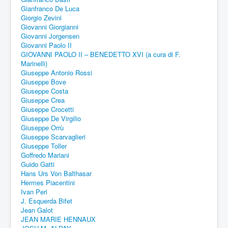
Gianfranco De Luca
Giorgio Zevini
Giovanni Giorgianni
Giovanni Jorgensen
Giovanni Paolo II
GIOVANNI PAOLO II – BENEDETTO XVI (a cura di F.
Marinelli)
Giuseppe Antonio Rossi
Giuseppe Bove
Giuseppe Costa
Giuseppe Crea
Giuseppe Crocetti
Giuseppe De Virgilio
Giuseppe Orrù
Giuseppe Scarvaglieri
Giuseppe Toller
Goffredo Mariani
Guido Gatti
Hans Urs Von Balthasar
Hermes Piacentini
Ivan Peri
J. Esquerda Bifet
Jean Galot
JEAN MARIE HENNAUX