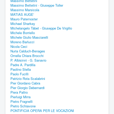
Massimo Bettetini
Massimo Bettetini - Giuseppe Toller
Massimo Marsicola
MATIAS AUGE'
Mauro Paternoster
Michael Sharkey
Michelangelo Tàbet - Giuseppe De Virgilio
Michele Borriello
Michele Giulio Masciarelli
Moreno Barlucci
Nicola Ceci
Nuria Calduch-Benages
Ornella Chiara Brocchi
P. Albisinni - G. Sanavio
Padre A. Pardilla
Paolino Stella
Paolo Fucilli
Patrizio Rota Scalabrini
Pier Giordano Cabra
Pier Giorgio Debernardi
Piera Paltro
Pierluigi Mirra
Pietro Fragnelli
Pietro Schiavone
PONTIFICIA OPERA PER LE VOCAZIONI