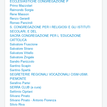
ECCLESIASTICHE CONGREGAZIONE P
Primo Mazzolari
Raimondo Sorgia
Rene Masson
Renzo Gerardi
Romeo Panciroli
S. CONGREGAZIONE PER I RELIGIOSI E GLI ISTITUTI
SECOLARI, E DEL
SACRA CONGREGAZIONE PER L ’EDUCAZIONE
CATTOLICA
Salvatore Fruscione
Salvatore Strano
Salvatore Vitiello
Salvatore Zingale
Sandro Panizzolo
Santino Scapin
Santino Spartà
SEGRETERIE REGIONALI VOCAZIONALI CISM-USMI.
PIEMONTE
Serafino Parisi
SERRA CLUB (a cura)
Settimio Cipriani
Silvano Pinato
Silvano Pinato - Antonio Fiorenza
Silvio Riva