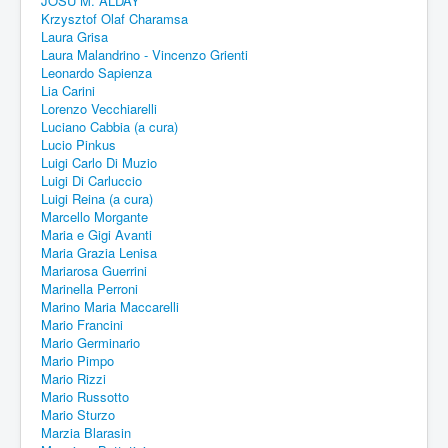
JOSU M. ALDAY
Krzysztof Olaf Charamsa
Laura Grisa
Laura Malandrino - Vincenzo Grienti
Leonardo Sapienza
Lia Carini
Lorenzo Vecchiarelli
Luciano Cabbia (a cura)
Lucio Pinkus
Luigi Carlo Di Muzio
Luigi Di Carluccio
Luigi Reina (a cura)
Marcello Morgante
Maria e Gigi Avanti
Maria Grazia Lenisa
Mariarosa Guerrini
Marinella Perroni
Marino Maria Maccarelli
Mario Francini
Mario Germinario
Mario Pimpo
Mario Rizzi
Mario Russotto
Mario Sturzo
Marzia Blarasin