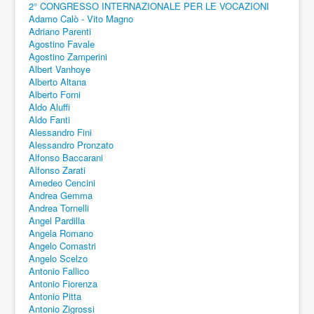
2° CONGRESSO INTERNAZIONALE PER LE VOCAZIONI
Adamo Calò - Vito Magno
Adriano Parenti
Agostino Favale
Agostino Zamperini
Albert Vanhoye
Alberto Altana
Alberto Forni
Aldo Aluffi
Aldo Fanti
Alessandro Fini
Alessandro Pronzato
Alfonso Baccarani
Alfonso Zarati
Amedeo Cencini
Andrea Gemma
Andrea Tornelli
Angel Pardilla
Angela Romano
Angelo Comastri
Angelo Scelzo
Antonio Fallico
Antonio Fiorenza
Antonio Pitta
Antonio Zigrossi