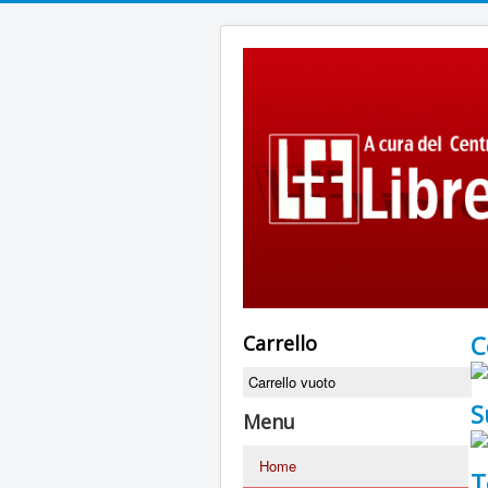
C
Carrello
Carrello vuoto
S
Menu
Home
T