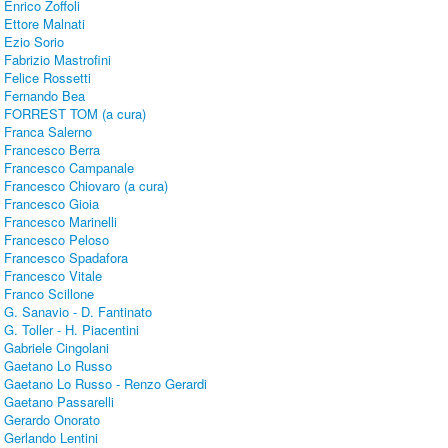
Enrico Zoffoli
Ettore Malnati
Ezio Sorio
Fabrizio Mastrofini
Felice Rossetti
Fernando Bea
FORREST TOM (a cura)
Franca Salerno
Francesco Berra
Francesco Campanale
Francesco Chiovaro (a cura)
Francesco Gioia
Francesco Marinelli
Francesco Peloso
Francesco Spadafora
Francesco Vitale
Franco Scillone
G. Sanavio - D. Fantinato
G. Toller - H. Piacentini
Gabriele Cingolani
Gaetano Lo Russo
Gaetano Lo Russo - Renzo Gerardi
Gaetano Passarelli
Gerardo Onorato
Gerlando Lentini