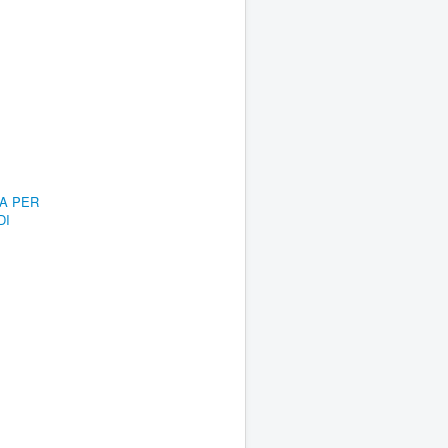
RA PER
DI