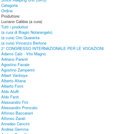
Categoria
Ordine
Produttore:
Luciano Cabbia (a cura)
Tutti i produttori
(a cura di Biagio Notarangelo)
(a cura) Ciro Quaranta
(a cura) Vincenzo Bertone
2° CONGRESSO INTERNAZIONALE PER LE VOCAZIONI
Adamo Calò - Vito Magno
Adriano Parenti
Agostino Favale
Agostino Zamperini
Albert Vanhoye
Alberto Altana
Alberto Forni
Aldo Aluffi
Aldo Fanti
Alessandro Fini
Alessandro Pronzato
Alfonso Baccarani
Alfonso Zarati
Amedeo Cencini
Andrea Gemma