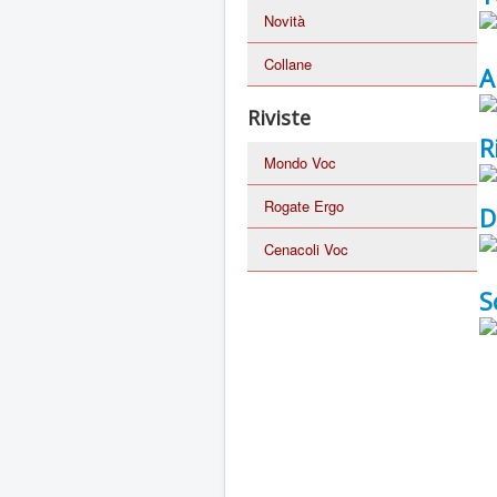
Novità
Collane
A
Riviste
R
Mondo Voc
Rogate Ergo
D
Cenacoli Voc
S