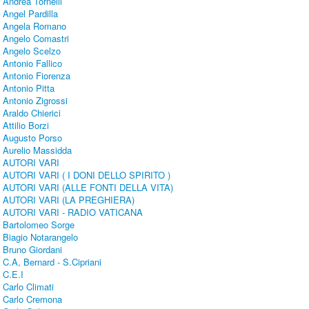
Andrea Tornelli
Angel Pardilla
Angela Romano
Angelo Comastri
Angelo Scelzo
Antonio Fallico
Antonio Fiorenza
Antonio Pitta
Antonio Zigrossi
Araldo Chierici
Attilio Borzi
Augusto Porso
Aurelio Massidda
AUTORI VARI
AUTORI VARI ( I DONI DELLO SPIRITO )
AUTORI VARI (ALLE FONTI DELLA VITA)
AUTORI VARI (LA PREGHIERA)
AUTORI VARI - RADIO VATICANA
Bartolomeo Sorge
Biagio Notarangelo
Bruno Giordani
C.A, Bernard - S.Cipriani
C.E.I
Carlo Climati
Carlo Cremona