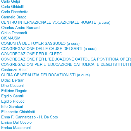
Carlo Gelpi
Carlo Ghidelli
Carlo Rocchetta
Carmelo Drago
CENTRO INTERNAZIONALE VOCAZIONALE ROGATE (a cura)
Charles Andrè Bernard
Cirillo Tescaroli
CISM-USMI
COMUNITÀ DEL FOYER SASSUOLO (a cura)
CONGREGAZIONE DELLE CAUSE DEI SANTI (a cura)
CONGREGAZIONE PER IL CLERO
CONGREGAZIONE PER L ’EDUCAZIONE CATTOLICA PONTIFICIA OPE
CONGREGAZIONI PER L ’EDUCAZIONE CATTOLICA, E DEGLI ISTITUTI 
Costanzo Micci
CURIA GENERALIZIA DEI ROGAZIONISTI (a cura)
Didac Bertran
Dino Cecconi
Editrice Rogate
Egidio Gentili
Egidio Picucci
Elio Gambari
Elisabetta Chiablotti
Enna F. Cannarozzo - H. De Soto
Enrico Dal Covolo
Enrico Masseroni