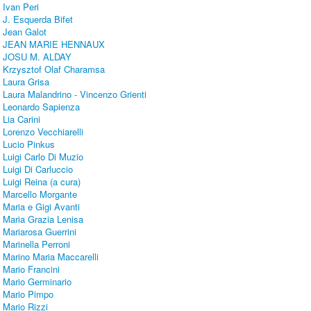
Ivan Peri
J. Esquerda Bifet
Jean Galot
JEAN MARIE HENNAUX
JOSU M. ALDAY
Krzysztof Olaf Charamsa
Laura Grisa
Laura Malandrino - Vincenzo Grienti
Leonardo Sapienza
Lia Carini
Lorenzo Vecchiarelli
Lucio Pinkus
Luigi Carlo Di Muzio
Luigi Di Carluccio
Luigi Reina (a cura)
Marcello Morgante
Maria e Gigi Avanti
Maria Grazia Lenisa
Mariarosa Guerrini
Marinella Perroni
Marino Maria Maccarelli
Mario Francini
Mario Germinario
Mario Pimpo
Mario Rizzi