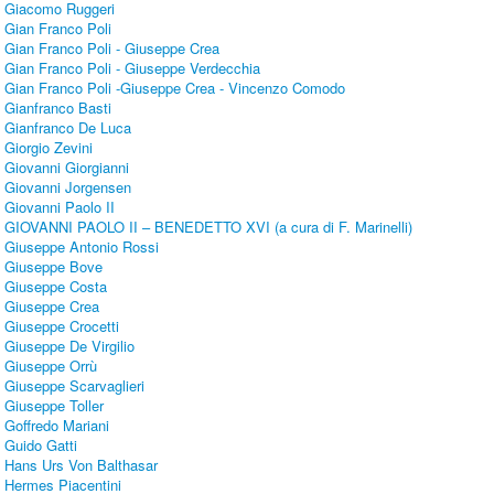
Giacomo Ruggeri
Gian Franco Poli
Gian Franco Poli - Giuseppe Crea
Gian Franco Poli - Giuseppe Verdecchia
Gian Franco Poli -Giuseppe Crea - Vincenzo Comodo
Gianfranco Basti
Gianfranco De Luca
Giorgio Zevini
Giovanni Giorgianni
Giovanni Jorgensen
Giovanni Paolo II
GIOVANNI PAOLO II – BENEDETTO XVI (a cura di F. Marinelli)
Giuseppe Antonio Rossi
Giuseppe Bove
Giuseppe Costa
Giuseppe Crea
Giuseppe Crocetti
Giuseppe De Virgilio
Giuseppe Orrù
Giuseppe Scarvaglieri
Giuseppe Toller
Goffredo Mariani
Guido Gatti
Hans Urs Von Balthasar
Hermes Piacentini