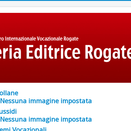
ollane
ussidi
emi Vocazionali