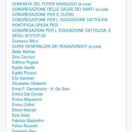
COMUNITÀ DEL FOYER SASSUOLO (a cura)
CONGREGAZIONE DELLE CAUSE DEI SANTI (a cura)
CONGREGAZIONE PER IL CLERO
CONGREGAZIONE PER L ’EDUCAZIONE CATTOLICA
PONTIFICIA OPERA PER
CONGREGAZIONI PER L ’EDUCAZIONE CATTOLICA, E
DEGLI ISTITUTI DI
Costanzo Micci
CURIA GENERALIZIA DEI ROGAZIONISTI (a cura)
Didac Bertran
Dino Cecconi
Editrice Rogate
Egidio Gentili
Egidio Picucci
Elio Gambari
Elisabetta Chiablotti
Enna F. Cannarozzo - H. De Soto
Enrico Dal Covolo
Enrico Masseroni
Enrico Zoffoli
Ettore Malnati
Ezio Sorio
Fabrizio Mastrofini
Felice Rossetti
Fernando Bea