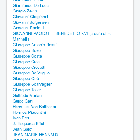
Gianfranco De Luca
Giorgio Zevini
Giovanni Giorgianni
Giovanni Jorgensen
Giovanni Paolo II
GIOVANNI PAOLO II – BENEDETTO XVI (a cura di F.
Marinelli)
Giuseppe Antonio Rossi
Giuseppe Bove
Giuseppe Costa
Giuseppe Crea
Giuseppe Crocetti
Giuseppe De Virgilio
Giuseppe Orrù
Giuseppe Scarvaglieri
Giuseppe Toller
Goffredo Mariani
Guido Gatti
Hans Urs Von Balthasar
Hermes Piacentini
Ivan Peri
J. Esquerda Bifet
Jean Galot
JEAN MARIE HENNAUX