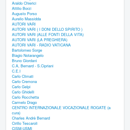
Araldo Chierici
Attilio Borzi
Augusto Porso
Aurelio Massidda
AUTORI VARI
AUTORI VARI ( I DONI DELLO SPIRITO )
AUTORI VARI (ALLE FONTI DELLA VITA)
AUTORI VARI (LA PREGHIERA)
AUTORI VARI - RADIO VATICANA
Bartolomeo Sorge
Biagio Notarangelo
Bruno Giordani
C.A, Bernard - S.Cipriani
C.E.I
Carlo Climati
Carlo Cremona
Carlo Gelpi
Carlo Ghidelli
Carlo Rocchetta
Carmelo Drago
CENTRO INTERNAZIONALE VOCAZIONALE ROGATE (a
cura)
Charles Andrè Bernard
Cirillo Tescaroli
CISM-USMI