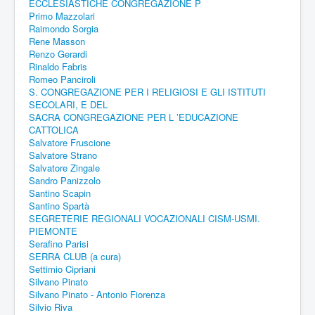
ECCLESIASTICHE CONGREGAZIONE P
Primo Mazzolari
Raimondo Sorgia
Rene Masson
Renzo Gerardi
Rinaldo Fabris
Romeo Panciroli
S. CONGREGAZIONE PER I RELIGIOSI E GLI ISTITUTI
SECOLARI, E DEL
SACRA CONGREGAZIONE PER L ’EDUCAZIONE
CATTOLICA
Salvatore Fruscione
Salvatore Strano
Salvatore Zingale
Sandro Panizzolo
Santino Scapin
Santino Spartà
SEGRETERIE REGIONALI VOCAZIONALI CISM-USMI.
PIEMONTE
Serafino Parisi
SERRA CLUB (a cura)
Settimio Cipriani
Silvano Pinato
Silvano Pinato - Antonio Fiorenza
Silvio Riva