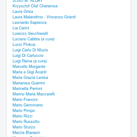
JOSU M. ALDAY
Krzysztof Olaf Charamsa
Laura Grisa
Laura Malandrino - Vincenzo Grienti
Leonardo Sapienza
Lia Carini
Lorenzo Vecchiarelli
Luciano Cabbia (a cura)
Lucio Pinkus
Luigi Carlo Di Muzio
Luigi Di Carluccio
Luigi Reina (a cura)
Marcello Morgante
Maria e Gigi Avanti
Maria Grazia Lenisa
Mariarosa Guerrini
Marinella Perroni
Marino Maria Maccarelli
Mario Francini
Mario Germinario
Mario Pimpo
Mario Rizzi
Mario Russotto
Mario Sturzo
Marzia Blarasin