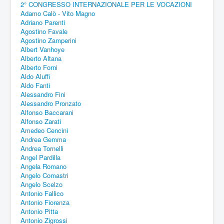
2° CONGRESSO INTERNAZIONALE PER LE VOCAZIONI
Adamo Calò - Vito Magno
Adriano Parenti
Agostino Favale
Agostino Zamperini
Albert Vanhoye
Alberto Altana
Alberto Forni
Aldo Aluffi
Aldo Fanti
Alessandro Fini
Alessandro Pronzato
Alfonso Baccarani
Alfonso Zarati
Amedeo Cencini
Andrea Gemma
Andrea Tornelli
Angel Pardilla
Angela Romano
Angelo Comastri
Angelo Scelzo
Antonio Fallico
Antonio Fiorenza
Antonio Pitta
Antonio Zigrossi