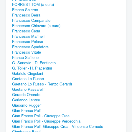
FORREST TOM (a cura)
Franca Salerno
Francesco Berra
Francesco Campanale
Francesco Chiovaro (a cura)
Francesco Gioia
Francesco Marinelli
Francesco Peloso
Francesco Spadafora
Francesco Vitale
Franco Scillone
G. Sanavio - D. Fantinato
G. Toller - H. Piacentini
Gabriele Cingolani
Gaetano Lo Russo
Gaetano Lo Russo - Renzo Gerardi
Gaetano Passarelli
Gerardo Onorato
Gerlando Lentini
Giacomo Ruggeri
Gian Franco Poli
Gian Franco Poli - Giuseppe Crea
Gian Franco Poli - Giuseppe Verdecchia
Gian Franco Poli -Giuseppe Crea - Vincenzo Comodo
Gianfranco Basti