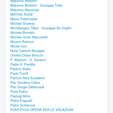
Massimo Bettetini
Massimo Bettetini - Giuseppe Toller
Massimo Marsicola
MATIAS AUGE'
Mauro Paternoster
Michael Sharkey
Michelangelo Tàbet - Giuseppe De Virgilio
Michele Borriello
Michele Giulio Masciarelli
Moreno Barlucci
Nicola Ceci
Nuria Calduch-Benages
Ornella Chiara Brocchi
P. Albisinni - G. Sanavio
Padre A. Pardilla
Paolino Stella
Paolo Fucilli
Patrizio Rota Scalabrini
Pier Giordano Cabra
Pier Giorgio Debernardi
Piera Paltro
Pierluigi Mirra
Pietro Fragnelli
Pietro Schiavone
PONTIFICIA OPERA PER LE VOCAZIONI