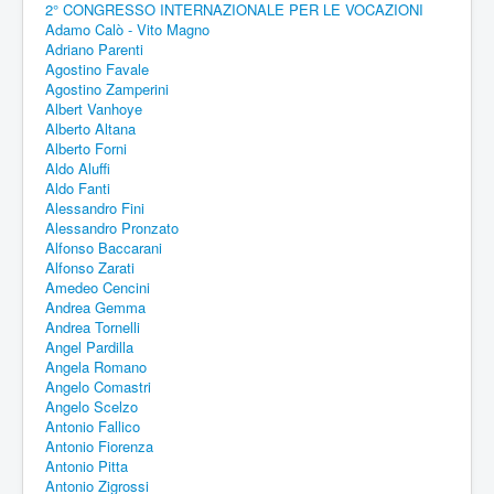
2° CONGRESSO INTERNAZIONALE PER LE VOCAZIONI
Adamo Calò - Vito Magno
Adriano Parenti
Agostino Favale
Agostino Zamperini
Albert Vanhoye
Alberto Altana
Alberto Forni
Aldo Aluffi
Aldo Fanti
Alessandro Fini
Alessandro Pronzato
Alfonso Baccarani
Alfonso Zarati
Amedeo Cencini
Andrea Gemma
Andrea Tornelli
Angel Pardilla
Angela Romano
Angelo Comastri
Angelo Scelzo
Antonio Fallico
Antonio Fiorenza
Antonio Pitta
Antonio Zigrossi