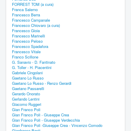
FORREST TOM (a cura)
Franca Salerno
Francesco Berra
Francesco Campanale
Francesco Chiovaro (a cura)
Francesco Gioia
Francesco Marinelli
Francesco Peloso
Francesco Spadafora
Francesco Vitale
Franco Scillone
G. Sanavio - D. Fantinato
G. Toller - H. Piacentini
Gabriele Cingolani
Gaetano Lo Russo
Gaetano Lo Russo - Renzo Gerardi
Gaetano Passarelli
Gerardo Onorato
Gerlando Lentini
Giacomo Ruggeri
Gian Franco Poli
Gian Franco Poli - Giuseppe Crea
Gian Franco Poli - Giuseppe Verdecchia
Gian Franco Poli -Giuseppe Crea - Vincenzo Comodo
Gianfranco Basti