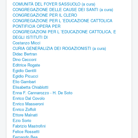
COMUNITÀ DEL FOYER SASSUOLO (a cura)
CONGREGAZIONE DELLE CAUSE DEI SANTI (a cura)
CONGREGAZIONE PER IL CLERO
CONGREGAZIONE PER L ’EDUCAZIONE CATTOLICA
PONTIFICIA OPERA PER
CONGREGAZIONI PER L ’EDUCAZIONE CATTOLICA, E
DEGLI ISTITUTI DI
Costanzo Micci
CURIA GENERALIZIA DEI ROGAZIONISTI (a cura)
Didac Bertran
Dino Cecconi
Editrice Rogate
Egidio Gentili
Egidio Picucci
Elio Gambari
Elisabetta Chiablotti
Enna F. Cannarozzo - H. De Soto
Enrico Dal Covolo
Enrico Masseroni
Enrico Zoffoli
Ettore Malnati
Ezio Sorio
Fabrizio Mastrofini
Felice Rossetti
Fernando Bea