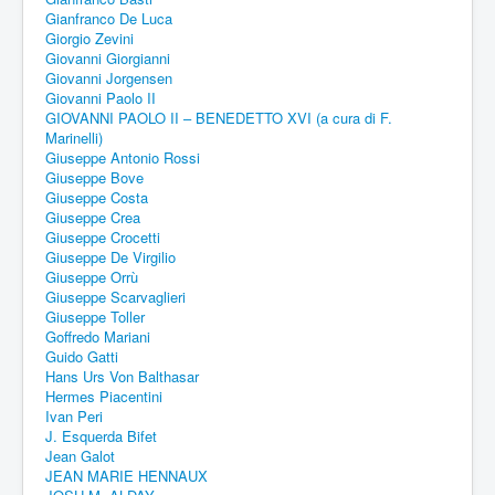
Gianfranco De Luca
Giorgio Zevini
Giovanni Giorgianni
Giovanni Jorgensen
Giovanni Paolo II
GIOVANNI PAOLO II – BENEDETTO XVI (a cura di F.
Marinelli)
Giuseppe Antonio Rossi
Giuseppe Bove
Giuseppe Costa
Giuseppe Crea
Giuseppe Crocetti
Giuseppe De Virgilio
Giuseppe Orrù
Giuseppe Scarvaglieri
Giuseppe Toller
Goffredo Mariani
Guido Gatti
Hans Urs Von Balthasar
Hermes Piacentini
Ivan Peri
J. Esquerda Bifet
Jean Galot
JEAN MARIE HENNAUX