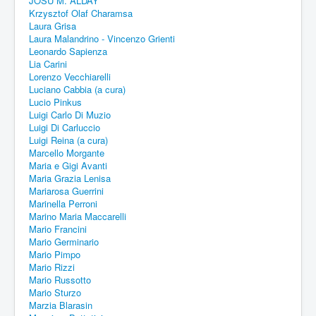
JOSU M. ALDAY
Krzysztof Olaf Charamsa
Laura Grisa
Laura Malandrino - Vincenzo Grienti
Leonardo Sapienza
Lia Carini
Lorenzo Vecchiarelli
Luciano Cabbia (a cura)
Lucio Pinkus
Luigi Carlo Di Muzio
Luigi Di Carluccio
Luigi Reina (a cura)
Marcello Morgante
Maria e Gigi Avanti
Maria Grazia Lenisa
Mariarosa Guerrini
Marinella Perroni
Marino Maria Maccarelli
Mario Francini
Mario Germinario
Mario Pimpo
Mario Rizzi
Mario Russotto
Mario Sturzo
Marzia Blarasin