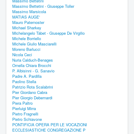
Massimo Bettetini
Massimo Bettetini - Giuseppe Toller
Massimo Marsicola
MATIAS AUGE'
Mauro Paternoster
Michael Sharkey
Michelangelo Tàbet - Giuseppe De Virgilio
Michele Borriello
Michele Giulio Masciarelli
Moreno Barlucci
Nicola Ceci
Nuria Calduch-Benages
Ornella Chiara Brocchi
P. Albisinni - G. Sanavio
Padre A. Pardilla
Paolino Stella
Patrizio Rota Scalabrini
Pier Giordano Cabra
Pier Giorgio Debernardi
Piera Paltro
Pierluigi Mirra
Pietro Fragnelli
Pietro Schiavone
PONTIFICIA OPERA PER LE VOCAZIONI
ECCLESIASTICHE CONGREGAZIONE P