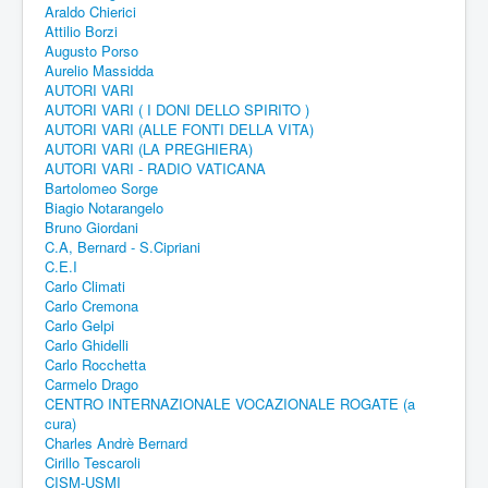
Araldo Chierici
Attilio Borzi
Augusto Porso
Aurelio Massidda
AUTORI VARI
AUTORI VARI ( I DONI DELLO SPIRITO )
AUTORI VARI (ALLE FONTI DELLA VITA)
AUTORI VARI (LA PREGHIERA)
AUTORI VARI - RADIO VATICANA
Bartolomeo Sorge
Biagio Notarangelo
Bruno Giordani
C.A, Bernard - S.Cipriani
C.E.I
Carlo Climati
Carlo Cremona
Carlo Gelpi
Carlo Ghidelli
Carlo Rocchetta
Carmelo Drago
CENTRO INTERNAZIONALE VOCAZIONALE ROGATE (a
cura)
Charles Andrè Bernard
Cirillo Tescaroli
CISM-USMI