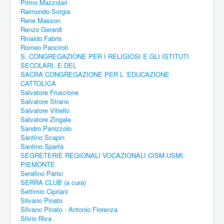
Primo Mazzolari
Raimondo Sorgia
Rene Masson
Renzo Gerardi
Rinaldo Fabris
Romeo Panciroli
S. CONGREGAZIONE PER I RELIGIOSI E GLI ISTITUTI
SECOLARI, E DEL
SACRA CONGREGAZIONE PER L ’EDUCAZIONE
CATTOLICA
Salvatore Fruscione
Salvatore Strano
Salvatore Vitiello
Salvatore Zingale
Sandro Panizzolo
Santino Scapin
Santino Spartà
SEGRETERIE REGIONALI VOCAZIONALI CISM-USMI.
PIEMONTE
Serafino Parisi
SERRA CLUB (a cura)
Settimio Cipriani
Silvano Pinato
Silvano Pinato - Antonio Fiorenza
Silvio Riva