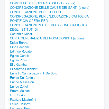
COMUNITÀ DEL FOYER SASSUOLO (a cura)
CONGREGAZIONE DELLE CAUSE DEI SANTI (a cura)
CONGREGAZIONE PER IL CLERO
CONGREGAZIONE PER L ’EDUCAZIONE CATTOLICA
PONTIFICIA OPERA PER
CONGREGAZIONI PER L ’EDUCAZIONE CATTOLICA, E
DEGLI ISTITUTI DI
Costanzo Micci
CURIA GENERALIZIA DEI ROGAZIONISTI (a cura)
Didac Bertran
Dino Cecconi
Editrice Rogate
Egidio Gentili
Egidio Picucci
Elio Gambari
Elisabetta Chiablotti
Enna F. Cannarozzo - H. De Soto
Enrico Dal Covolo
Enrico Masseroni
Enrico Zoffoli
Ettore Malnati
Ezio Sorio
Fabrizio Mastrofini
Felice Rossetti
Fernando Bea