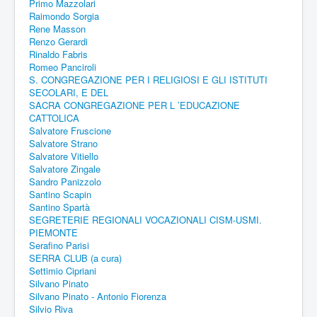
Primo Mazzolari
Raimondo Sorgia
Rene Masson
Renzo Gerardi
Rinaldo Fabris
Romeo Panciroli
S. CONGREGAZIONE PER I RELIGIOSI E GLI ISTITUTI
SECOLARI, E DEL
SACRA CONGREGAZIONE PER L ’EDUCAZIONE
CATTOLICA
Salvatore Fruscione
Salvatore Strano
Salvatore Vitiello
Salvatore Zingale
Sandro Panizzolo
Santino Scapin
Santino Spartà
SEGRETERIE REGIONALI VOCAZIONALI CISM-USMI.
PIEMONTE
Serafino Parisi
SERRA CLUB (a cura)
Settimio Cipriani
Silvano Pinato
Silvano Pinato - Antonio Fiorenza
Silvio Riva