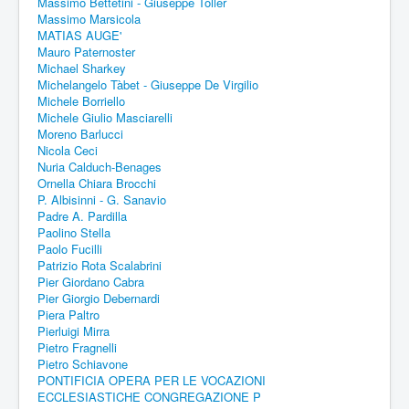
Massimo Bettetini - Giuseppe Toller
Massimo Marsicola
MATIAS AUGE'
Mauro Paternoster
Michael Sharkey
Michelangelo Tàbet - Giuseppe De Virgilio
Michele Borriello
Michele Giulio Masciarelli
Moreno Barlucci
Nicola Ceci
Nuria Calduch-Benages
Ornella Chiara Brocchi
P. Albisinni - G. Sanavio
Padre A. Pardilla
Paolino Stella
Paolo Fucilli
Patrizio Rota Scalabrini
Pier Giordano Cabra
Pier Giorgio Debernardi
Piera Paltro
Pierluigi Mirra
Pietro Fragnelli
Pietro Schiavone
PONTIFICIA OPERA PER LE VOCAZIONI
ECCLESIASTICHE CONGREGAZIONE P