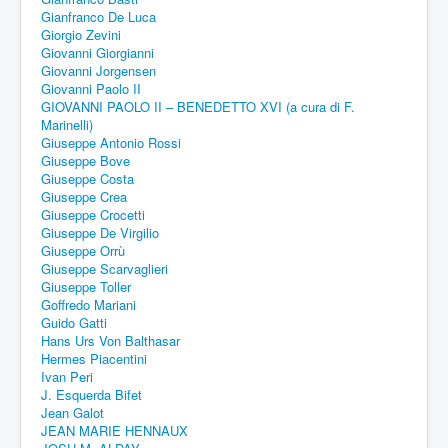
Gianfranco De Luca
Giorgio Zevini
Giovanni Giorgianni
Giovanni Jorgensen
Giovanni Paolo II
GIOVANNI PAOLO II – BENEDETTO XVI (a cura di F.
Marinelli)
Giuseppe Antonio Rossi
Giuseppe Bove
Giuseppe Costa
Giuseppe Crea
Giuseppe Crocetti
Giuseppe De Virgilio
Giuseppe Orrù
Giuseppe Scarvaglieri
Giuseppe Toller
Goffredo Mariani
Guido Gatti
Hans Urs Von Balthasar
Hermes Piacentini
Ivan Peri
J. Esquerda Bifet
Jean Galot
JEAN MARIE HENNAUX