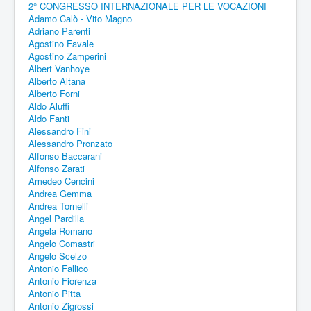
2° CONGRESSO INTERNAZIONALE PER LE VOCAZIONI
Adamo Calò - Vito Magno
Adriano Parenti
Agostino Favale
Agostino Zamperini
Albert Vanhoye
Alberto Altana
Alberto Forni
Aldo Aluffi
Aldo Fanti
Alessandro Fini
Alessandro Pronzato
Alfonso Baccarani
Alfonso Zarati
Amedeo Cencini
Andrea Gemma
Andrea Tornelli
Angel Pardilla
Angela Romano
Angelo Comastri
Angelo Scelzo
Antonio Fallico
Antonio Fiorenza
Antonio Pitta
Antonio Zigrossi