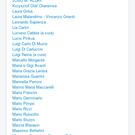
JOSU M. ALDAY
Krzysztof Olaf Charamsa
Laura Grisa
Laura Malandrino - Vincenzo Grienti
Leonardo Sapienza
Lia Carini
Luciano Cabbia (a cura)
Lucio Pinkus
Luigi Carlo Di Muzio
Luigi Di Carluccio
Luigi Reina (a cura)
Marcello Morgante
Maria e Gigi Avanti
Maria Grazia Lenisa
Mariarosa Guerrini
Marinella Perroni
Marino Maria Maccarelli
Mario Francini
Mario Germinario
Mario Pimpo
Mario Rizzi
Mario Russotto
Mario Sturzo
Marzia Blarasin
Massimo Bettetini