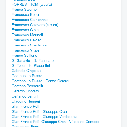
FORREST TOM (a cura)
Franca Salerno
Francesco Berra
Francesco Campanale
Francesco Chiovaro (a cura)
Francesco Gioia
Francesco Marinelli
Francesco Peloso
Francesco Spadafora
Francesco Vitale
Franco Scillone
G. Sanavio - D. Fantinato
G. Toller - H. Piacentini
Gabriele Cingolani
Gaetano Lo Russo
Gaetano Lo Russo - Renzo Gerardi
Gaetano Passarelli
Gerardo Onorato
Gerlando Lentini
Giacomo Ruggeri
Gian Franco Poli
Gian Franco Poli - Giuseppe Crea
Gian Franco Poli - Giuseppe Verdecchia
Gian Franco Poli -Giuseppe Crea - Vincenzo Comodo
Gianfranco Basti