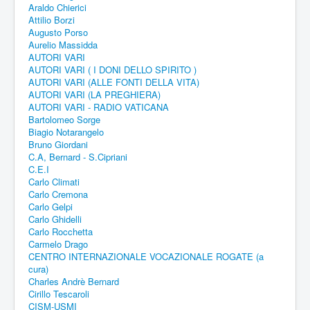
Araldo Chierici
Attilio Borzi
Augusto Porso
Aurelio Massidda
AUTORI VARI
AUTORI VARI ( I DONI DELLO SPIRITO )
AUTORI VARI (ALLE FONTI DELLA VITA)
AUTORI VARI (LA PREGHIERA)
AUTORI VARI - RADIO VATICANA
Bartolomeo Sorge
Biagio Notarangelo
Bruno Giordani
C.A, Bernard - S.Cipriani
C.E.I
Carlo Climati
Carlo Cremona
Carlo Gelpi
Carlo Ghidelli
Carlo Rocchetta
Carmelo Drago
CENTRO INTERNAZIONALE VOCAZIONALE ROGATE (a
cura)
Charles Andrè Bernard
Cirillo Tescaroli
CISM-USMI