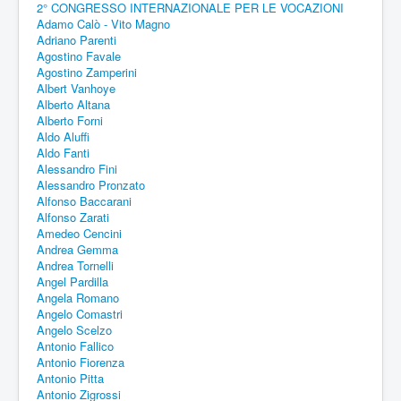
2° CONGRESSO INTERNAZIONALE PER LE VOCAZIONI
Adamo Calò - Vito Magno
Adriano Parenti
Agostino Favale
Agostino Zamperini
Albert Vanhoye
Alberto Altana
Alberto Forni
Aldo Aluffi
Aldo Fanti
Alessandro Fini
Alessandro Pronzato
Alfonso Baccarani
Alfonso Zarati
Amedeo Cencini
Andrea Gemma
Andrea Tornelli
Angel Pardilla
Angela Romano
Angelo Comastri
Angelo Scelzo
Antonio Fallico
Antonio Fiorenza
Antonio Pitta
Antonio Zigrossi