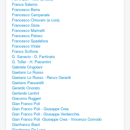
Franca Salerno
Francesco Berra
Francesco Campanale
Francesco Chiovaro (a cura)
Francesco Gioia
Francesco Marinelli
Francesco Peloso
Francesco Spadafora
Francesco Vitale
Franco Scillone
G. Sanavio - D. Fantinato
G. Toller - H. Piacentini
Gabriele Cingolani
Gaetano Lo Russo
Gaetano Lo Russo - Renzo Gerardi
Gaetano Passarelli
Gerardo Onorato
Gerlando Lentini
Giacomo Ruggeri
Gian Franco Poli
Gian Franco Poli - Giuseppe Crea
Gian Franco Poli - Giuseppe Verdecchia
Gian Franco Poli -Giuseppe Crea - Vincenzo Comodo
Gianfranco Basti
Gianfranco De Luca