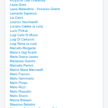
Krzysztof Olaf Charamsa
Laura Grisa
Laura Malandrino - Vincenzo Grienti
Leonardo Sapienza
Lia Carini
Lorenzo Vecchiarelli
Luciano Cabbia (a cura)
Lucio Pinkus
Luigi Carlo Di Muzio
Luigi Di Carluccio
Luigi Reina (a cura)
Marcello Morgante
Maria e Gigi Avanti
Maria Grazia Lenisa
Mariarosa Guerrini
Marinella Perroni
Marino Maria Maccarelli
Mario Francini
Mario Germinario
Mario Pimpo
Mario Rizzi
Mario Russotto
Mario Sturzo
Marzia Blarasin
Massimo Bettetini