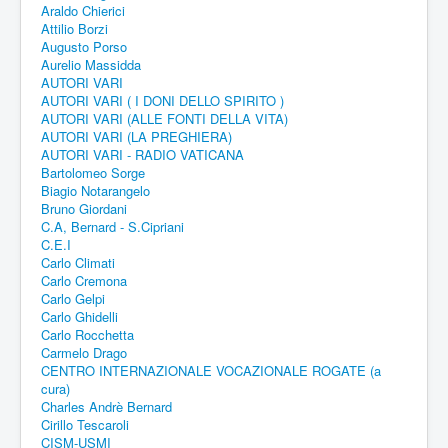
Araldo Chierici
Attilio Borzi
Augusto Porso
Aurelio Massidda
AUTORI VARI
AUTORI VARI ( I DONI DELLO SPIRITO )
AUTORI VARI (ALLE FONTI DELLA VITA)
AUTORI VARI (LA PREGHIERA)
AUTORI VARI - RADIO VATICANA
Bartolomeo Sorge
Biagio Notarangelo
Bruno Giordani
C.A, Bernard - S.Cipriani
C.E.I
Carlo Climati
Carlo Cremona
Carlo Gelpi
Carlo Ghidelli
Carlo Rocchetta
Carmelo Drago
CENTRO INTERNAZIONALE VOCAZIONALE ROGATE (a
cura)
Charles Andrè Bernard
Cirillo Tescaroli
CISM-USMI