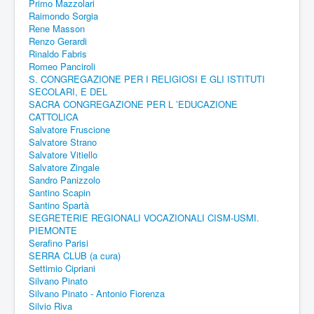
Primo Mazzolari
Raimondo Sorgia
Rene Masson
Renzo Gerardi
Rinaldo Fabris
Romeo Panciroli
S. CONGREGAZIONE PER I RELIGIOSI E GLI ISTITUTI
SECOLARI, E DEL
SACRA CONGREGAZIONE PER L ’EDUCAZIONE
CATTOLICA
Salvatore Fruscione
Salvatore Strano
Salvatore Vitiello
Salvatore Zingale
Sandro Panizzolo
Santino Scapin
Santino Spartà
SEGRETERIE REGIONALI VOCAZIONALI CISM-USMI.
PIEMONTE
Serafino Parisi
SERRA CLUB (a cura)
Settimio Cipriani
Silvano Pinato
Silvano Pinato - Antonio Fiorenza
Silvio Riva