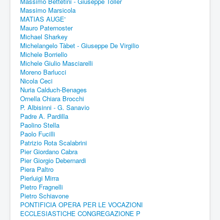
Massimo Bettetini - Giuseppe Toller
Massimo Marsicola
MATIAS AUGE'
Mauro Paternoster
Michael Sharkey
Michelangelo Tàbet - Giuseppe De Virgilio
Michele Borriello
Michele Giulio Masciarelli
Moreno Barlucci
Nicola Ceci
Nuria Calduch-Benages
Ornella Chiara Brocchi
P. Albisinni - G. Sanavio
Padre A. Pardilla
Paolino Stella
Paolo Fucilli
Patrizio Rota Scalabrini
Pier Giordano Cabra
Pier Giorgio Debernardi
Piera Paltro
Pierluigi Mirra
Pietro Fragnelli
Pietro Schiavone
PONTIFICIA OPERA PER LE VOCAZIONI
ECCLESIASTICHE CONGREGAZIONE P