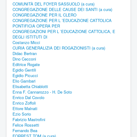
COMUNITÀ DEL FOYER SASSUOLO (a cura)
CONGREGAZIONE DELLE CAUSE DEI SANTI (a cura)
CONGREGAZIONE PER IL CLERO
CONGREGAZIONE PER L ’EDUCAZIONE CATTOLICA
PONTIFICIA OPERA PER
CONGREGAZIONI PER L ’EDUCAZIONE CATTOLICA, E
DEGLI ISTITUTI DI
Costanzo Micci
CURIA GENERALIZIA DEI ROGAZIONISTI (a cura)
Didac Bertran
Dino Cecconi
Editrice Rogate
Egidio Gentili
Egidio Picucci
Elio Gambari
Elisabetta Chiablotti
Enna F. Cannarozzo - H. De Soto
Enrico Dal Covolo
Enrico Zoffoli
Ettore Malnati
Ezio Sorio
Fabrizio Mastrofini
Felice Rossetti
Fernando Bea
FORREST TOM (a cura)