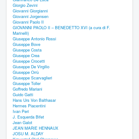
Giorgio Zevini
Giovanni Giorgianni
Giovanni Jorgensen
Giovanni Paolo II
GIOVANNI PAOLO II – BENEDETTO XVI (a cura di F.
Marinelli)
Giuseppe Antonio Rossi
Giuseppe Bove
Giuseppe Costa
Giuseppe Crea
Giuseppe Crocetti
Giuseppe De Virgilio
Giuseppe Orrù
Giuseppe Scarvaglieri
Giuseppe Toller
Goffredo Mariani
Guido Gatti
Hans Urs Von Balthasar
Hermes Piacentini
Ivan Peri
J. Esquerda Bifet
Jean Galot
JEAN MARIE HENNAUX
JOSU M. ALDAY