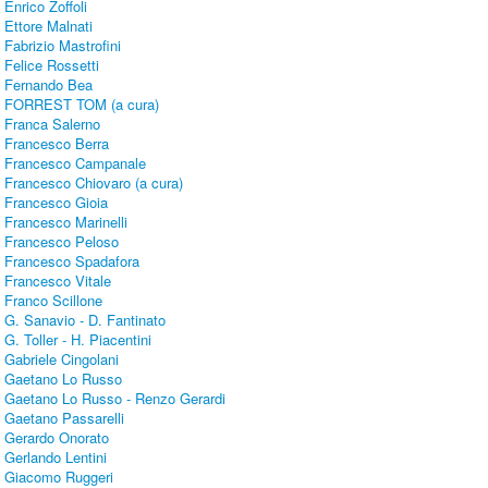
Enrico Zoffoli
Ettore Malnati
Fabrizio Mastrofini
Felice Rossetti
Fernando Bea
FORREST TOM (a cura)
Franca Salerno
Francesco Berra
Francesco Campanale
Francesco Chiovaro (a cura)
Francesco Gioia
Francesco Marinelli
Francesco Peloso
Francesco Spadafora
Francesco Vitale
Franco Scillone
G. Sanavio - D. Fantinato
G. Toller - H. Piacentini
Gabriele Cingolani
Gaetano Lo Russo
Gaetano Lo Russo - Renzo Gerardi
Gaetano Passarelli
Gerardo Onorato
Gerlando Lentini
Giacomo Ruggeri