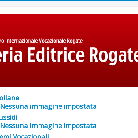
ollane
ussidi
emi Vocazionali