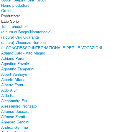
Nome produttore
Ordine
Produttore:
Ezio Sorio
Tutti i produttori
(a cura di Biagio Notarangelo)
(a cura) Ciro Quaranta
(a cura) Vincenzo Bertone
2° CONGRESSO INTERNAZIONALE PER LE VOCAZIONI
Adamo Calò - Vito Magno
Adriano Parenti
Agostino Favale
Agostino Zamperini
Albert Vanhoye
Alberto Altana
Alberto Forni
Aldo Aluffi
Aldo Fanti
Alessandro Fini
Alessandro Pronzato
Alfonso Baccarani
Alfonso Zarati
Amedeo Cencini
Andrea Gemma