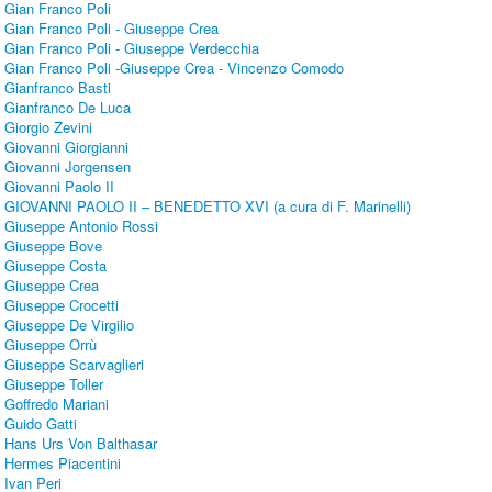
Gian Franco Poli
Gian Franco Poli - Giuseppe Crea
Gian Franco Poli - Giuseppe Verdecchia
Gian Franco Poli -Giuseppe Crea - Vincenzo Comodo
Gianfranco Basti
Gianfranco De Luca
Giorgio Zevini
Giovanni Giorgianni
Giovanni Jorgensen
Giovanni Paolo II
GIOVANNI PAOLO II – BENEDETTO XVI (a cura di F. Marinelli)
Giuseppe Antonio Rossi
Giuseppe Bove
Giuseppe Costa
Giuseppe Crea
Giuseppe Crocetti
Giuseppe De Virgilio
Giuseppe Orrù
Giuseppe Scarvaglieri
Giuseppe Toller
Goffredo Mariani
Guido Gatti
Hans Urs Von Balthasar
Hermes Piacentini
Ivan Peri