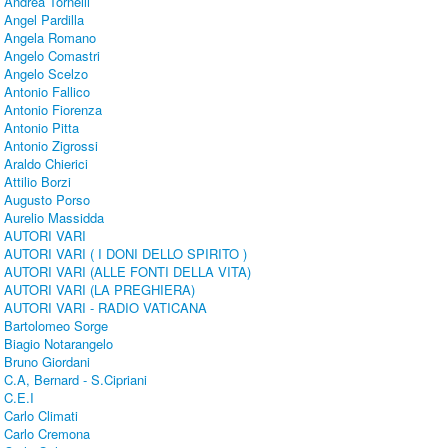
Andrea Tornelli
Angel Pardilla
Angela Romano
Angelo Comastri
Angelo Scelzo
Antonio Fallico
Antonio Fiorenza
Antonio Pitta
Antonio Zigrossi
Araldo Chierici
Attilio Borzi
Augusto Porso
Aurelio Massidda
AUTORI VARI
AUTORI VARI ( I DONI DELLO SPIRITO )
AUTORI VARI (ALLE FONTI DELLA VITA)
AUTORI VARI (LA PREGHIERA)
AUTORI VARI - RADIO VATICANA
Bartolomeo Sorge
Biagio Notarangelo
Bruno Giordani
C.A, Bernard - S.Cipriani
C.E.I
Carlo Climati
Carlo Cremona