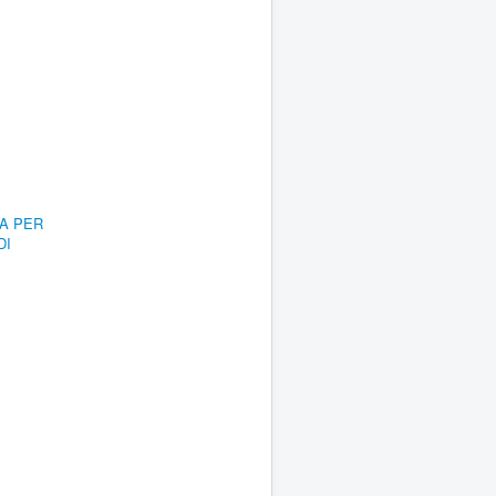
RA PER
DI