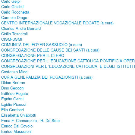
Carlo Gelpi
Carlo Ghidelli
Carlo Rocchetta
Carmelo Drago
CENTRO INTERNAZIONALE VOCAZIONALE ROGATE (a cura)
Charles Andrè Bernard
Cirillo Tescaroli
CISM-USMI
COMUNITÀ DEL FOYER SASSUOLO (a cura)
CONGREGAZIONE DELLE CAUSE DEI SANTI (a cura)
CONGREGAZIONE PER IL CLERO
CONGREGAZIONE PER L ’EDUCAZIONE CATTOLICA PONTIFICIA OPE
CONGREGAZIONI PER L ’EDUCAZIONE CATTOLICA, E DEGLI ISTITUTI 
Costanzo Micci
CURIA GENERALIZIA DEI ROGAZIONISTI (a cura)
Didac Bertran
Dino Cecconi
Editrice Rogate
Egidio Gentili
Egidio Picucci
Elio Gambari
Elisabetta Chiablotti
Enna F. Cannarozzo - H. De Soto
Enrico Dal Covolo
Enrico Masseroni