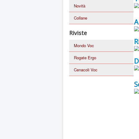
Novità
Collane
A
Riviste
R
Mondo Voc
Rogate Ergo
D
Cenacoli Voc
S