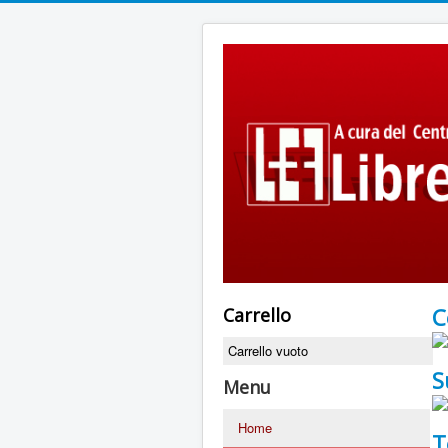
C
Carrello
Carrello vuoto
S
Menu
Home
T