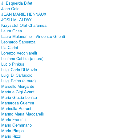
J. Esquerda Bifet
Jean Galot
JEAN MARIE HENNAUX
JOSU M. ALDAY
Krzysztof Olaf Charamsa
Laura Grisa
Laura Malandrino - Vincenzo Grienti
Leonardo Sapienza
Lia Carini
Lorenzo Vecchiarelli
Luciano Cabbia (a cura)
Lucio Pinkus
Luigi Carlo Di Muzio
Luigi Di Carluccio
Luigi Reina (a cura)
Marcello Morgante
Maria e Gigi Avanti
Maria Grazia Lenisa
Mariarosa Guerrini
Marinella Perroni
Marino Maria Maccarelli
Mario Francini
Mario Germinario
Mario Pimpo
Mario Rizzi