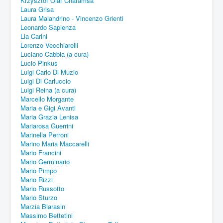
Krzysztof Olaf Charamsa
Laura Grisa
Laura Malandrino - Vincenzo Grienti
Leonardo Sapienza
Lia Carini
Lorenzo Vecchiarelli
Luciano Cabbia (a cura)
Lucio Pinkus
Luigi Carlo Di Muzio
Luigi Di Carluccio
Luigi Reina (a cura)
Marcello Morgante
Maria e Gigi Avanti
Maria Grazia Lenisa
Mariarosa Guerrini
Marinella Perroni
Marino Maria Maccarelli
Mario Francini
Mario Germinario
Mario Pimpo
Mario Rizzi
Mario Russotto
Mario Sturzo
Marzia Blarasin
Massimo Bettetini