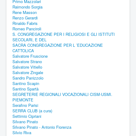
Primo Mazzolari
Raimondo Sorgia
Rene Masson
Renzo Gerardi
Rinaldo Fabris
Romeo Panciroli
S. CONGREGAZIONE PER I RELIGIOSI E GLI ISTITUTI
SECOLARI, E DEL
SACRA CONGREGAZIONE PER L ’EDUCAZIONE
CATTOLICA
Salvatore Fruscione
Salvatore Strano
Salvatore Vitiello
Salvatore Zingale
Sandro Panizzolo
Santino Scapin
Santino Spartà
SEGRETERIE REGIONALI VOCAZIONALI CISM-USMI.
PIEMONTE
Serafino Parisi
SERRA CLUB (a cura)
Settimio Cipriani
Silvano Pinato
Silvano Pinato - Antonio Fiorenza
Silvio Riva