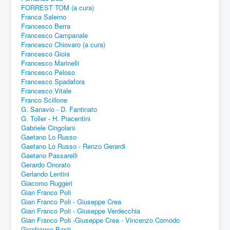
FORREST TOM (a cura)
Franca Salerno
Francesco Berra
Francesco Campanale
Francesco Chiovaro (a cura)
Francesco Gioia
Francesco Marinelli
Francesco Peloso
Francesco Spadafora
Francesco Vitale
Franco Scillone
G. Sanavio - D. Fantinato
G. Toller - H. Piacentini
Gabriele Cingolani
Gaetano Lo Russo
Gaetano Lo Russo - Renzo Gerardi
Gaetano Passarelli
Gerardo Onorato
Gerlando Lentini
Giacomo Ruggeri
Gian Franco Poli
Gian Franco Poli - Giuseppe Crea
Gian Franco Poli - Giuseppe Verdecchia
Gian Franco Poli -Giuseppe Crea - Vincenzo Comodo
Gianfranco Basti