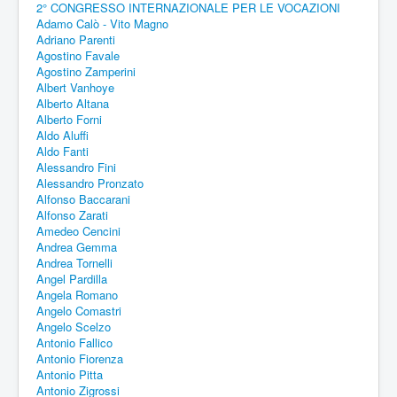
2° CONGRESSO INTERNAZIONALE PER LE VOCAZIONI
Adamo Calò - Vito Magno
Adriano Parenti
Agostino Favale
Agostino Zamperini
Albert Vanhoye
Alberto Altana
Alberto Forni
Aldo Aluffi
Aldo Fanti
Alessandro Fini
Alessandro Pronzato
Alfonso Baccarani
Alfonso Zarati
Amedeo Cencini
Andrea Gemma
Andrea Tornelli
Angel Pardilla
Angela Romano
Angelo Comastri
Angelo Scelzo
Antonio Fallico
Antonio Fiorenza
Antonio Pitta
Antonio Zigrossi