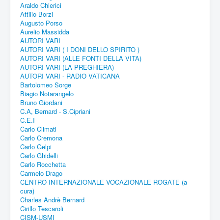
Araldo Chierici
Attilio Borzi
Augusto Porso
Aurelio Massidda
AUTORI VARI
AUTORI VARI ( I DONI DELLO SPIRITO )
AUTORI VARI (ALLE FONTI DELLA VITA)
AUTORI VARI (LA PREGHIERA)
AUTORI VARI - RADIO VATICANA
Bartolomeo Sorge
Biagio Notarangelo
Bruno Giordani
C.A, Bernard - S.Cipriani
C.E.I
Carlo Climati
Carlo Cremona
Carlo Gelpi
Carlo Ghidelli
Carlo Rocchetta
Carmelo Drago
CENTRO INTERNAZIONALE VOCAZIONALE ROGATE (a
cura)
Charles Andrè Bernard
Cirillo Tescaroli
CISM-USMI