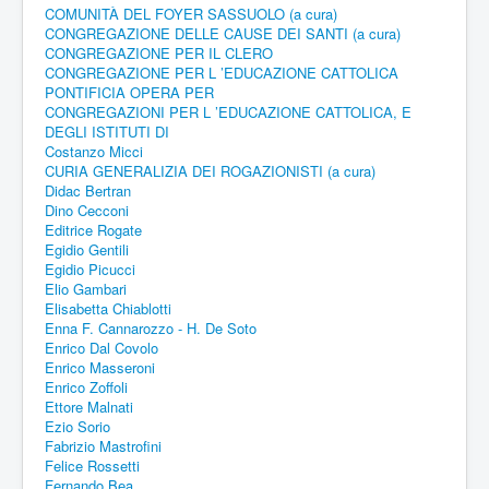
COMUNITÀ DEL FOYER SASSUOLO (a cura)
CONGREGAZIONE DELLE CAUSE DEI SANTI (a cura)
CONGREGAZIONE PER IL CLERO
CONGREGAZIONE PER L ’EDUCAZIONE CATTOLICA
PONTIFICIA OPERA PER
CONGREGAZIONI PER L ’EDUCAZIONE CATTOLICA, E
DEGLI ISTITUTI DI
Costanzo Micci
CURIA GENERALIZIA DEI ROGAZIONISTI (a cura)
Didac Bertran
Dino Cecconi
Editrice Rogate
Egidio Gentili
Egidio Picucci
Elio Gambari
Elisabetta Chiablotti
Enna F. Cannarozzo - H. De Soto
Enrico Dal Covolo
Enrico Masseroni
Enrico Zoffoli
Ettore Malnati
Ezio Sorio
Fabrizio Mastrofini
Felice Rossetti
Fernando Bea