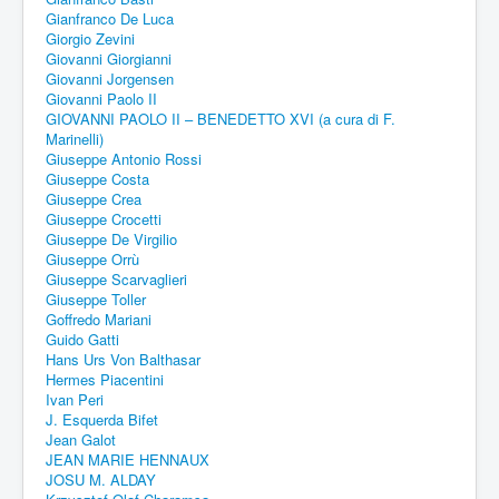
Gianfranco De Luca
Giorgio Zevini
Giovanni Giorgianni
Giovanni Jorgensen
Giovanni Paolo II
GIOVANNI PAOLO II – BENEDETTO XVI (a cura di F.
Marinelli)
Giuseppe Antonio Rossi
Giuseppe Costa
Giuseppe Crea
Giuseppe Crocetti
Giuseppe De Virgilio
Giuseppe Orrù
Giuseppe Scarvaglieri
Giuseppe Toller
Goffredo Mariani
Guido Gatti
Hans Urs Von Balthasar
Hermes Piacentini
Ivan Peri
J. Esquerda Bifet
Jean Galot
JEAN MARIE HENNAUX
JOSU M. ALDAY