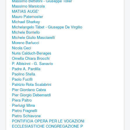
Massimo Bettetini - Giuseppe Toller
Massimo Marsicola
MATIAS AUGE'
Mauro Paternoster
Michael Sharkey
Michelangelo Tàbet - Giuseppe De Virgilio
Michele Borriello
Michele Giulio Masciarelli
Moreno Barlucci
Nicola Ceci
Nuria Calduch-Benages
Ornella Chiara Brocchi
P. Albisinni - G. Sanavio
Padre A. Pardilla
Paolino Stella
Paolo Fucilli
Patrizio Rota Scalabrini
Pier Giordano Cabra
Pier Giorgio Debernardi
Piera Paltro
Pierluigi Mirra
Pietro Fragnelli
Pietro Schiavone
PONTIFICIA OPERA PER LE VOCAZIONI
ECCLESIASTICHE CONGREGAZIONE P