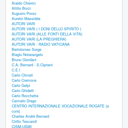
Araldo Chierici
Attilio Borzi
Augusto Porso
Aurelio Massidda
AUTORI VARI
AUTORI VARI ( I DONI DELLO SPIRITO )
AUTORI VARI (ALLE FONTI DELLA VITA)
AUTORI VARI (LA PREGHIERA)
AUTORI VARI - RADIO VATICANA
Bartolomeo Sorge
Biagio Notarangelo
Bruno Giordani
C.A, Bernard - S.Cipriani
C.E.I
Carlo Climati
Carlo Cremona
Carlo Gelpi
Carlo Ghidelli
Carlo Rocchetta
Carmelo Drago
CENTRO INTERNAZIONALE VOCAZIONALE ROGATE (a
cura)
Charles Andrè Bernard
Cirillo Tescaroli
CISM-USMI