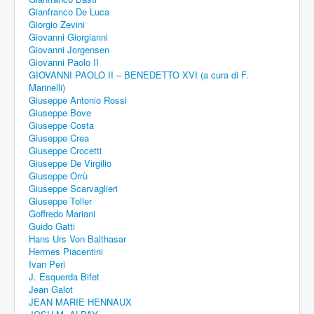
Gianfranco De Luca
Giorgio Zevini
Giovanni Giorgianni
Giovanni Jorgensen
Giovanni Paolo II
GIOVANNI PAOLO II – BENEDETTO XVI (a cura di F.
Marinelli)
Giuseppe Antonio Rossi
Giuseppe Bove
Giuseppe Costa
Giuseppe Crea
Giuseppe Crocetti
Giuseppe De Virgilio
Giuseppe Orrù
Giuseppe Scarvaglieri
Giuseppe Toller
Goffredo Mariani
Guido Gatti
Hans Urs Von Balthasar
Hermes Piacentini
Ivan Peri
J. Esquerda Bifet
Jean Galot
JEAN MARIE HENNAUX