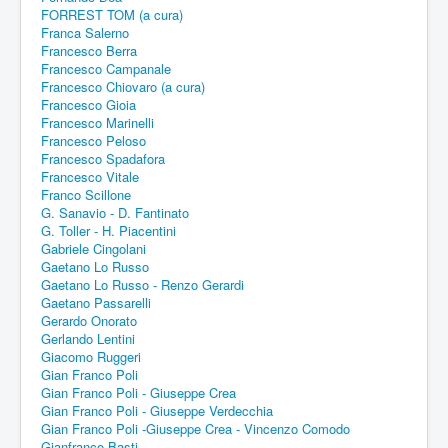
FORREST TOM (a cura)
Franca Salerno
Francesco Berra
Francesco Campanale
Francesco Chiovaro (a cura)
Francesco Gioia
Francesco Marinelli
Francesco Peloso
Francesco Spadafora
Francesco Vitale
Franco Scillone
G. Sanavio - D. Fantinato
G. Toller - H. Piacentini
Gabriele Cingolani
Gaetano Lo Russo
Gaetano Lo Russo - Renzo Gerardi
Gaetano Passarelli
Gerardo Onorato
Gerlando Lentini
Giacomo Ruggeri
Gian Franco Poli
Gian Franco Poli - Giuseppe Crea
Gian Franco Poli - Giuseppe Verdecchia
Gian Franco Poli -Giuseppe Crea - Vincenzo Comodo
Gianfranco Basti