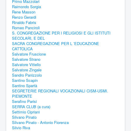
Primo Mazzolari
Raimondo Sorgia
Rene Masson
Renzo Gerardi
Rinaldo Fabris
Romeo Panciroli
S. CONGREGAZIONE PER I RELIGIOSI E GLI ISTITUTI
SECOLARI, E DEL
SACRA CONGREGAZIONE PER L ’EDUCAZIONE
CATTOLICA
Salvatore Fruscione
Salvatore Strano
Salvatore Vitiello
Salvatore Zingale
Sandro Panizzolo
Santino Scapin
Santino Spartà
SEGRETERIE REGIONALI VOCAZIONALI CISM-USMI.
PIEMONTE
Serafino Parisi
SERRA CLUB (a cura)
Settimio Cipriani
Silvano Pinato
Silvano Pinato - Antonio Fiorenza
Silvio Riva