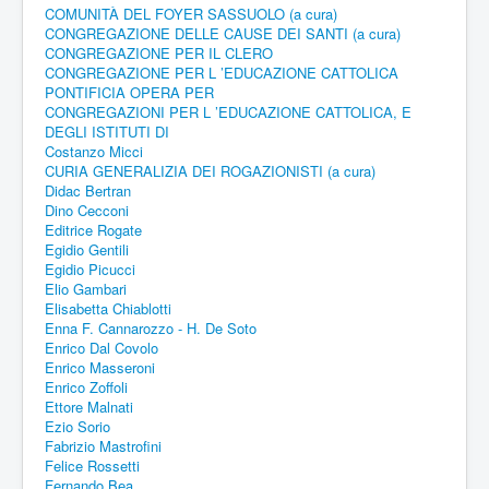
COMUNITÀ DEL FOYER SASSUOLO (a cura)
CONGREGAZIONE DELLE CAUSE DEI SANTI (a cura)
CONGREGAZIONE PER IL CLERO
CONGREGAZIONE PER L ’EDUCAZIONE CATTOLICA
PONTIFICIA OPERA PER
CONGREGAZIONI PER L ’EDUCAZIONE CATTOLICA, E
DEGLI ISTITUTI DI
Costanzo Micci
CURIA GENERALIZIA DEI ROGAZIONISTI (a cura)
Didac Bertran
Dino Cecconi
Editrice Rogate
Egidio Gentili
Egidio Picucci
Elio Gambari
Elisabetta Chiablotti
Enna F. Cannarozzo - H. De Soto
Enrico Dal Covolo
Enrico Masseroni
Enrico Zoffoli
Ettore Malnati
Ezio Sorio
Fabrizio Mastrofini
Felice Rossetti
Fernando Bea