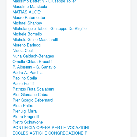
Massimo Bettetini - Giuseppe Toller
Massimo Marsicola
MATIAS AUGE'
Mauro Paternoster
Michael Sharkey
Michelangelo Tàbet - Giuseppe De Virgilio
Michele Borriello
Michele Giulio Masciarelli
Moreno Barlucci
Nicola Ceci
Nuria Calduch-Benages
Ornella Chiara Brocchi
P. Albisinni - G. Sanavio
Padre A. Pardilla
Paolino Stella
Paolo Fucilli
Patrizio Rota Scalabrini
Pier Giordano Cabra
Pier Giorgio Debernardi
Piera Paltro
Pierluigi Mirra
Pietro Fragnelli
Pietro Schiavone
PONTIFICIA OPERA PER LE VOCAZIONI
ECCLESIASTICHE CONGREGAZIONE P