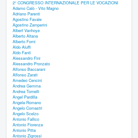
2° CONGRESSO INTERNAZIONALE PER LE VOCAZIONI
Adamo Calò - Vito Magno
Adriano Parenti
Agostino Favale
Agostino Zamperini
Albert Vanhoye
Alberto Altana
Alberto Forni
Aldo Aluffi
Aldo Fanti
Alessandro Fini
Alessandro Pronzato
Alfonso Baccarani
Alfonso Zarati
Amedeo Cencini
Andrea Gemma
Andrea Tornelli
Angel Pardilla
Angela Romano
Angelo Comastri
Angelo Scelzo
Antonio Fallico
Antonio Fiorenza
Antonio Pitta
Antonio Zigrossi