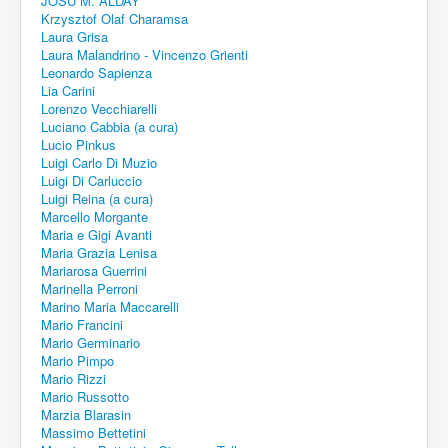
JOSU M. ALDAY
Krzysztof Olaf Charamsa
Laura Grisa
Laura Malandrino - Vincenzo Grienti
Leonardo Sapienza
Lia Carini
Lorenzo Vecchiarelli
Luciano Cabbia (a cura)
Lucio Pinkus
Luigi Carlo Di Muzio
Luigi Di Carluccio
Luigi Reina (a cura)
Marcello Morgante
Maria e Gigi Avanti
Maria Grazia Lenisa
Mariarosa Guerrini
Marinella Perroni
Marino Maria Maccarelli
Mario Francini
Mario Germinario
Mario Pimpo
Mario Rizzi
Mario Russotto
Marzia Blarasin
Massimo Bettetini