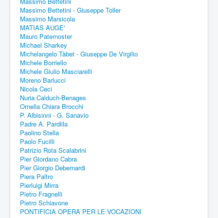
Massimo Bettetini
Massimo Bettetini - Giuseppe Toller
Massimo Marsicola
MATIAS AUGE'
Mauro Paternoster
Michael Sharkey
Michelangelo Tàbet - Giuseppe De Virgilio
Michele Borriello
Michele Giulio Masciarelli
Moreno Barlucci
Nicola Ceci
Nuria Calduch-Benages
Ornella Chiara Brocchi
P. Albisinni - G. Sanavio
Padre A. Pardilla
Paolino Stella
Paolo Fucilli
Patrizio Rota Scalabrini
Pier Giordano Cabra
Pier Giorgio Debernardi
Piera Paltro
Pierluigi Mirra
Pietro Fragnelli
Pietro Schiavone
PONTIFICIA OPERA PER LE VOCAZIONI