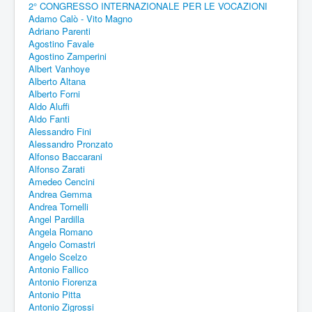
2° CONGRESSO INTERNAZIONALE PER LE VOCAZIONI
Adamo Calò - Vito Magno
Adriano Parenti
Agostino Favale
Agostino Zamperini
Albert Vanhoye
Alberto Altana
Alberto Forni
Aldo Aluffi
Aldo Fanti
Alessandro Fini
Alessandro Pronzato
Alfonso Baccarani
Alfonso Zarati
Amedeo Cencini
Andrea Gemma
Andrea Tornelli
Angel Pardilla
Angela Romano
Angelo Comastri
Angelo Scelzo
Antonio Fallico
Antonio Fiorenza
Antonio Pitta
Antonio Zigrossi