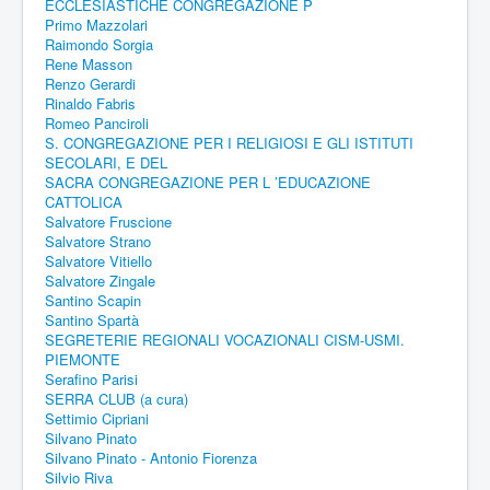
ECCLESIASTICHE CONGREGAZIONE P
Primo Mazzolari
Raimondo Sorgia
Rene Masson
Renzo Gerardi
Rinaldo Fabris
Romeo Panciroli
S. CONGREGAZIONE PER I RELIGIOSI E GLI ISTITUTI
SECOLARI, E DEL
SACRA CONGREGAZIONE PER L ’EDUCAZIONE
CATTOLICA
Salvatore Fruscione
Salvatore Strano
Salvatore Vitiello
Salvatore Zingale
Santino Scapin
Santino Spartà
SEGRETERIE REGIONALI VOCAZIONALI CISM-USMI.
PIEMONTE
Serafino Parisi
SERRA CLUB (a cura)
Settimio Cipriani
Silvano Pinato
Silvano Pinato - Antonio Fiorenza
Silvio Riva