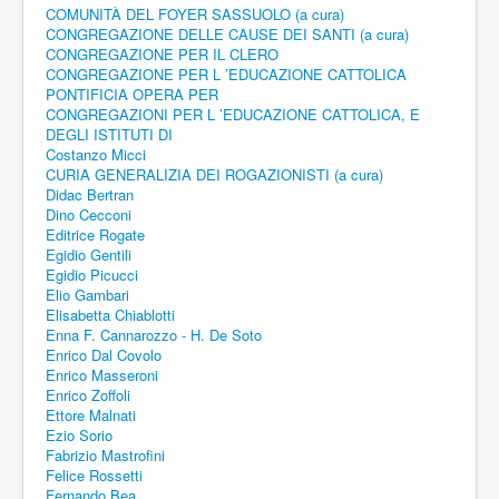
COMUNITÀ DEL FOYER SASSUOLO (a cura)
CONGREGAZIONE DELLE CAUSE DEI SANTI (a cura)
CONGREGAZIONE PER IL CLERO
CONGREGAZIONE PER L ’EDUCAZIONE CATTOLICA
PONTIFICIA OPERA PER
CONGREGAZIONI PER L ’EDUCAZIONE CATTOLICA, E
DEGLI ISTITUTI DI
Costanzo Micci
CURIA GENERALIZIA DEI ROGAZIONISTI (a cura)
Didac Bertran
Dino Cecconi
Editrice Rogate
Egidio Gentili
Egidio Picucci
Elio Gambari
Elisabetta Chiablotti
Enna F. Cannarozzo - H. De Soto
Enrico Dal Covolo
Enrico Masseroni
Enrico Zoffoli
Ettore Malnati
Ezio Sorio
Fabrizio Mastrofini
Felice Rossetti
Fernando Bea