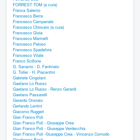
FORREST TOM (a cura)
Franca Salerno
Francesco Berra
Francesco Campanale
Francesco Chiovaro (a cura)
Francesco Gioia
Francesco Marinelli
Francesco Peloso
Francesco Spadafora
Francesco Vitale
Franco Scillone
G. Sanavio - D. Fantinato
G. Toller - H. Piacentini
Gabriele Cingolani
Gaetano Lo Russo
Gaetano Lo Russo - Renzo Gerardi
Gaetano Passarelli
Gerardo Onorato
Gerlando Lentini
Giacomo Ruggeri
Gian Franco Poli
Gian Franco Poli - Giuseppe Crea
Gian Franco Poli - Giuseppe Verdecchia
Gian Franco Poli -Giuseppe Crea - Vincenzo Comodo
Gianfranco Basti