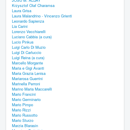
JOSU M. ALDAY
Krzysztof Olaf Charamsa
Laura Grisa
Laura Malandrino - Vincenzo Grienti
Leonardo Sapienza
Lia Carini
Lorenzo Vecchiarelli
Luciano Cabbia (a cura)
Lucio Pinkus
Luigi Carlo Di Muzio
Luigi Di Carluccio
Luigi Reina (a cura)
Marcello Morgante
Maria e Gigi Avanti
Maria Grazia Lenisa
Mariarosa Guerrini
Marinella Perroni
Marino Maria Maccarelli
Mario Francini
Mario Germinario
Mario Pimpo
Mario Rizzi
Mario Russotto
Mario Sturzo
Marzia Blarasin