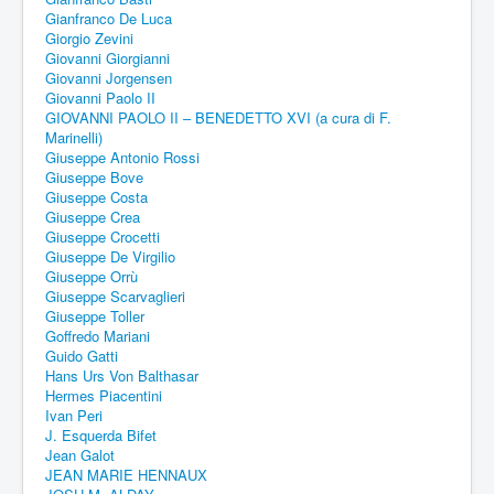
Gianfranco De Luca
Giorgio Zevini
Giovanni Giorgianni
Giovanni Jorgensen
Giovanni Paolo II
GIOVANNI PAOLO II – BENEDETTO XVI (a cura di F.
Marinelli)
Giuseppe Antonio Rossi
Giuseppe Bove
Giuseppe Costa
Giuseppe Crea
Giuseppe Crocetti
Giuseppe De Virgilio
Giuseppe Orrù
Giuseppe Scarvaglieri
Giuseppe Toller
Goffredo Mariani
Guido Gatti
Hans Urs Von Balthasar
Hermes Piacentini
Ivan Peri
J. Esquerda Bifet
Jean Galot
JEAN MARIE HENNAUX