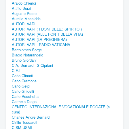
Araldo Chierici
Attilio Borzi
Augusto Porso
Aurelio Massidda
AUTORI VARI
AUTORI VARI ( I DONI DELLO SPIRITO )
AUTORI VARI (ALLE FONTI DELLA VITA)
AUTORI VARI (LA PREGHIERA)
AUTORI VARI - RADIO VATICANA
Bartolomeo Sorge
Biagio Notarangelo
Bruno Giordani
C.A, Bernard - S.Cipriani
C.E.I
Carlo Climati
Carlo Cremona
Carlo Gelpi
Carlo Ghidelli
Carlo Rocchetta
Carmelo Drago
CENTRO INTERNAZIONALE VOCAZIONALE ROGATE (a
cura)
Charles Andrè Bernard
Cirillo Tescaroli
CISM-USMI