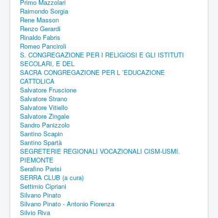
Primo Mazzolari
Raimondo Sorgia
Rene Masson
Renzo Gerardi
Rinaldo Fabris
Romeo Panciroli
S. CONGREGAZIONE PER I RELIGIOSI E GLI ISTITUTI
SECOLARI, E DEL
SACRA CONGREGAZIONE PER L ’EDUCAZIONE
CATTOLICA
Salvatore Fruscione
Salvatore Strano
Salvatore Vitiello
Salvatore Zingale
Sandro Panizzolo
Santino Scapin
Santino Spartà
SEGRETERIE REGIONALI VOCAZIONALI CISM-USMI.
PIEMONTE
Serafino Parisi
SERRA CLUB (a cura)
Settimio Cipriani
Silvano Pinato
Silvano Pinato - Antonio Fiorenza
Silvio Riva