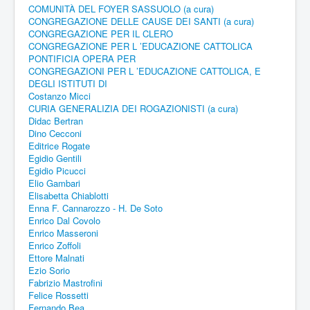
COMUNITÀ DEL FOYER SASSUOLO (a cura)
CONGREGAZIONE DELLE CAUSE DEI SANTI (a cura)
CONGREGAZIONE PER IL CLERO
CONGREGAZIONE PER L ’EDUCAZIONE CATTOLICA
PONTIFICIA OPERA PER
CONGREGAZIONI PER L ’EDUCAZIONE CATTOLICA, E
DEGLI ISTITUTI DI
Costanzo Micci
CURIA GENERALIZIA DEI ROGAZIONISTI (a cura)
Didac Bertran
Dino Cecconi
Editrice Rogate
Egidio Gentili
Egidio Picucci
Elio Gambari
Elisabetta Chiablotti
Enna F. Cannarozzo - H. De Soto
Enrico Dal Covolo
Enrico Masseroni
Enrico Zoffoli
Ettore Malnati
Ezio Sorio
Fabrizio Mastrofini
Felice Rossetti
Fernando Bea