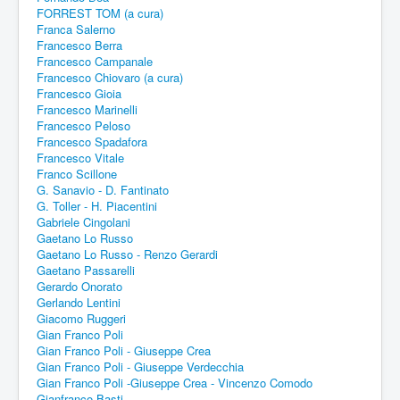
FORREST TOM (a cura)
Franca Salerno
Francesco Berra
Francesco Campanale
Francesco Chiovaro (a cura)
Francesco Gioia
Francesco Marinelli
Francesco Peloso
Francesco Spadafora
Francesco Vitale
Franco Scillone
G. Sanavio - D. Fantinato
G. Toller - H. Piacentini
Gabriele Cingolani
Gaetano Lo Russo
Gaetano Lo Russo - Renzo Gerardi
Gaetano Passarelli
Gerardo Onorato
Gerlando Lentini
Giacomo Ruggeri
Gian Franco Poli
Gian Franco Poli - Giuseppe Crea
Gian Franco Poli - Giuseppe Verdecchia
Gian Franco Poli -Giuseppe Crea - Vincenzo Comodo
Gianfranco Basti