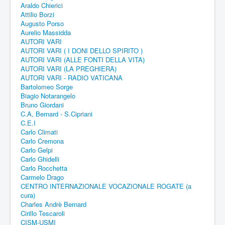
Araldo Chierici
Attilio Borzi
Augusto Porso
Aurelio Massidda
AUTORI VARI
AUTORI VARI ( I DONI DELLO SPIRITO )
AUTORI VARI (ALLE FONTI DELLA VITA)
AUTORI VARI (LA PREGHIERA)
AUTORI VARI - RADIO VATICANA
Bartolomeo Sorge
Biagio Notarangelo
Bruno Giordani
C.A, Bernard - S.Cipriani
C.E.I
Carlo Climati
Carlo Cremona
Carlo Gelpi
Carlo Ghidelli
Carlo Rocchetta
Carmelo Drago
CENTRO INTERNAZIONALE VOCAZIONALE ROGATE (a
cura)
Charles Andrè Bernard
Cirillo Tescaroli
CISM-USMI