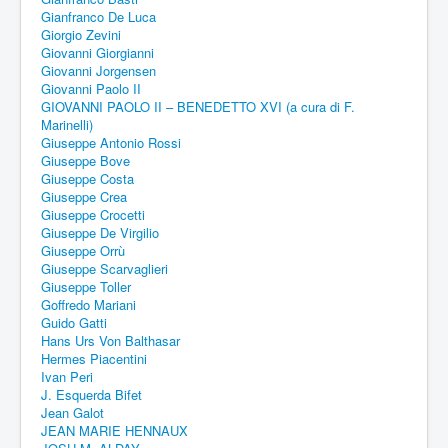
Gianfranco De Luca
Giorgio Zevini
Giovanni Giorgianni
Giovanni Jorgensen
Giovanni Paolo II
GIOVANNI PAOLO II – BENEDETTO XVI (a cura di F.
Marinelli)
Giuseppe Antonio Rossi
Giuseppe Bove
Giuseppe Costa
Giuseppe Crea
Giuseppe Crocetti
Giuseppe De Virgilio
Giuseppe Orrù
Giuseppe Scarvaglieri
Giuseppe Toller
Goffredo Mariani
Guido Gatti
Hans Urs Von Balthasar
Hermes Piacentini
Ivan Peri
J. Esquerda Bifet
Jean Galot
JEAN MARIE HENNAUX