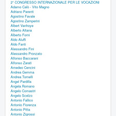
2° CONGRESSO INTERNAZIONALE PER LE VOCAZIONI
Adamo Calò - Vito Magno
Adriano Parenti
Agostino Favale
Agostino Zamperini
Albert Vanhoye
Alberto Altana
Alberto Forni
Aldo Aluffi
Aldo Fanti
Alessandro Fini
Alessandro Pronzato
Alfonso Baccarani
Alfonso Zarati
Amedeo Cencini
Andrea Gemma
Andrea Tornelli
Angel Pardilla
Angela Romano
Angelo Comastri
Angelo Scelzo
Antonio Fallico
Antonio Fiorenza
Antonio Pitta
Antonio Zigrossi