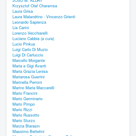
JOSU M. ALDAY
Krzysztof Olaf Charamsa
Laura Grisa
Laura Malandrino - Vincenzo Grienti
Leonardo Sapienza
Lia Carini
Lorenzo Vecchiarelli
Luciano Cabbia (a cura)
Lucio Pinkus
Luigi Carlo Di Muzio
Luigi Di Carluccio
Marcello Morgante
Maria e Gigi Avanti
Maria Grazia Lenisa
Mariarosa Guerrini
Marinella Perroni
Marino Maria Maccarelli
Mario Francini
Mario Germinario
Mario Pimpo
Mario Rizzi
Mario Russotto
Mario Sturzo
Marzia Blarasin
Massimo Bettetini