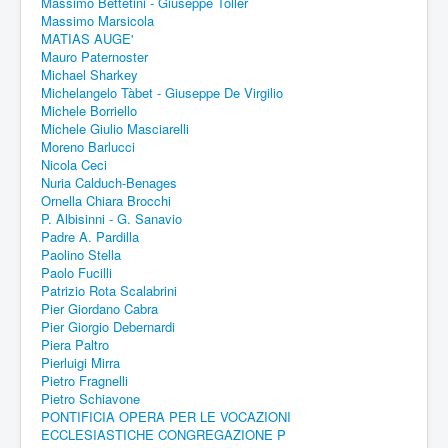
Massimo Bettetini - Giuseppe Toller
Massimo Marsicola
MATIAS AUGE'
Mauro Paternoster
Michael Sharkey
Michelangelo Tàbet - Giuseppe De Virgilio
Michele Borriello
Michele Giulio Masciarelli
Moreno Barlucci
Nicola Ceci
Nuria Calduch-Benages
Ornella Chiara Brocchi
P. Albisinni - G. Sanavio
Padre A. Pardilla
Paolino Stella
Paolo Fucilli
Patrizio Rota Scalabrini
Pier Giordano Cabra
Pier Giorgio Debernardi
Piera Paltro
Pierluigi Mirra
Pietro Fragnelli
Pietro Schiavone
PONTIFICIA OPERA PER LE VOCAZIONI
ECCLESIASTICHE CONGREGAZIONE P