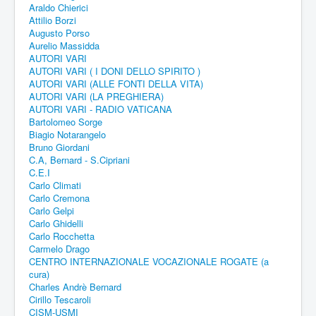
Araldo Chierici
Attilio Borzi
Augusto Porso
Aurelio Massidda
AUTORI VARI
AUTORI VARI ( I DONI DELLO SPIRITO )
AUTORI VARI (ALLE FONTI DELLA VITA)
AUTORI VARI (LA PREGHIERA)
AUTORI VARI - RADIO VATICANA
Bartolomeo Sorge
Biagio Notarangelo
Bruno Giordani
C.A, Bernard - S.Cipriani
C.E.I
Carlo Climati
Carlo Cremona
Carlo Gelpi
Carlo Ghidelli
Carlo Rocchetta
Carmelo Drago
CENTRO INTERNAZIONALE VOCAZIONALE ROGATE (a
cura)
Charles Andrè Bernard
Cirillo Tescaroli
CISM-USMI