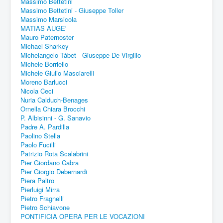
Massimo Bettetini
Massimo Bettetini - Giuseppe Toller
Massimo Marsicola
MATIAS AUGE'
Mauro Paternoster
Michael Sharkey
Michelangelo Tàbet - Giuseppe De Virgilio
Michele Borriello
Michele Giulio Masciarelli
Moreno Barlucci
Nicola Ceci
Nuria Calduch-Benages
Ornella Chiara Brocchi
P. Albisinni - G. Sanavio
Padre A. Pardilla
Paolino Stella
Paolo Fucilli
Patrizio Rota Scalabrini
Pier Giordano Cabra
Pier Giorgio Debernardi
Piera Paltro
Pierluigi Mirra
Pietro Fragnelli
Pietro Schiavone
PONTIFICIA OPERA PER LE VOCAZIONI