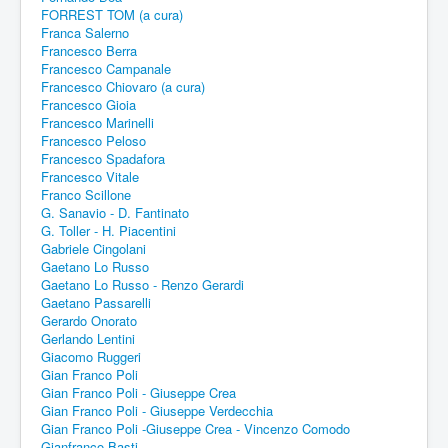
FORREST TOM (a cura)
Franca Salerno
Francesco Berra
Francesco Campanale
Francesco Chiovaro (a cura)
Francesco Gioia
Francesco Marinelli
Francesco Peloso
Francesco Spadafora
Francesco Vitale
Franco Scillone
G. Sanavio - D. Fantinato
G. Toller - H. Piacentini
Gabriele Cingolani
Gaetano Lo Russo
Gaetano Lo Russo - Renzo Gerardi
Gaetano Passarelli
Gerardo Onorato
Gerlando Lentini
Giacomo Ruggeri
Gian Franco Poli
Gian Franco Poli - Giuseppe Crea
Gian Franco Poli - Giuseppe Verdecchia
Gian Franco Poli -Giuseppe Crea - Vincenzo Comodo
Gianfranco Basti