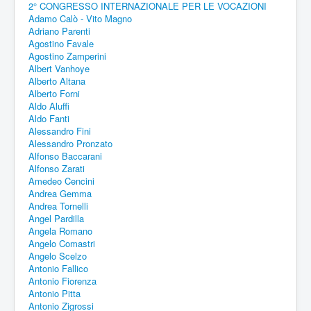
2° CONGRESSO INTERNAZIONALE PER LE VOCAZIONI
Adamo Calò - Vito Magno
Adriano Parenti
Agostino Favale
Agostino Zamperini
Albert Vanhoye
Alberto Altana
Alberto Forni
Aldo Aluffi
Aldo Fanti
Alessandro Fini
Alessandro Pronzato
Alfonso Baccarani
Alfonso Zarati
Amedeo Cencini
Andrea Gemma
Andrea Tornelli
Angel Pardilla
Angela Romano
Angelo Comastri
Angelo Scelzo
Antonio Fallico
Antonio Fiorenza
Antonio Pitta
Antonio Zigrossi