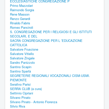
ECCLESIASTICHE CONGREGAZIONE P
Primo Mazzolari
Raimondo Sorgia
Rene Masson
Renzo Gerardi
Rinaldo Fabris
Romeo Panciroli
S. CONGREGAZIONE PER I RELIGIOSI E GLI ISTITUTI
SECOLARI, E DEL
SACRA CONGREGAZIONE PER L ’EDUCAZIONE
CATTOLICA
Salvatore Fruscione
Salvatore Vitiello
Salvatore Zingale
Sandro Panizzolo
Santino Scapin
Santino Spartà
SEGRETERIE REGIONALI VOCAZIONALI CISM-USMI.
PIEMONTE
Serafino Parisi
SERRA CLUB (a cura)
Settimio Cipriani
Silvano Pinato
Silvano Pinato - Antonio Fiorenza
Silvio Riva