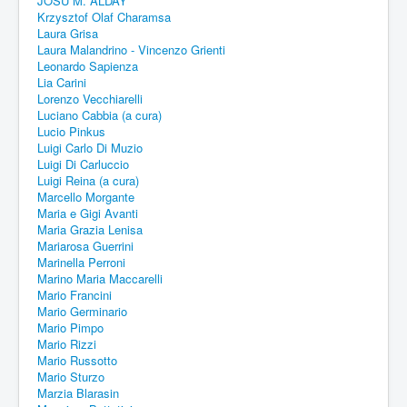
JOSU M. ALDAY
Krzysztof Olaf Charamsa
Laura Grisa
Laura Malandrino - Vincenzo Grienti
Leonardo Sapienza
Lia Carini
Lorenzo Vecchiarelli
Luciano Cabbia (a cura)
Lucio Pinkus
Luigi Carlo Di Muzio
Luigi Di Carluccio
Luigi Reina (a cura)
Marcello Morgante
Maria e Gigi Avanti
Maria Grazia Lenisa
Mariarosa Guerrini
Marinella Perroni
Marino Maria Maccarelli
Mario Francini
Mario Germinario
Mario Pimpo
Mario Rizzi
Mario Russotto
Mario Sturzo
Marzia Blarasin