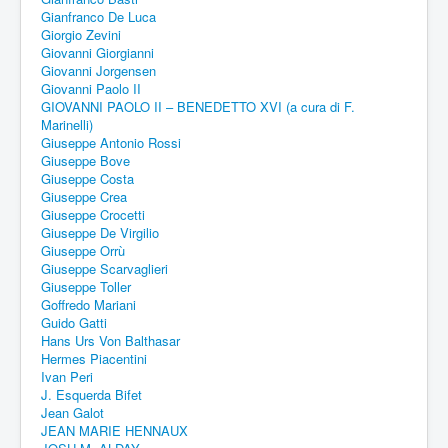
Gianfranco De Luca
Giorgio Zevini
Giovanni Giorgianni
Giovanni Jorgensen
Giovanni Paolo II
GIOVANNI PAOLO II – BENEDETTO XVI (a cura di F.
Marinelli)
Giuseppe Antonio Rossi
Giuseppe Bove
Giuseppe Costa
Giuseppe Crea
Giuseppe Crocetti
Giuseppe De Virgilio
Giuseppe Orrù
Giuseppe Scarvaglieri
Giuseppe Toller
Goffredo Mariani
Guido Gatti
Hans Urs Von Balthasar
Hermes Piacentini
Ivan Peri
J. Esquerda Bifet
Jean Galot
JEAN MARIE HENNAUX