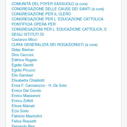
COMUNITÀ DEL FOYER SASSUOLO (a cura)
CONGREGAZIONE DELLE CAUSE DEI SANTI (a cura)
CONGREGAZIONE PER IL CLERO
CONGREGAZIONE PER L ’EDUCAZIONE CATTOLICA
PONTIFICIA OPERA PER
CONGREGAZIONI PER L ’EDUCAZIONE CATTOLICA, E
DEGLI ISTITUTI DI
Costanzo Micci
CURIA GENERALIZIA DEI ROGAZIONISTI (a cura)
Didac Bertran
Dino Cecconi
Editrice Rogate
Egidio Gentili
Egidio Picucci
Elio Gambari
Elisabetta Chiablotti
Enna F. Cannarozzo - H. De Soto
Enrico Dal Covolo
Enrico Masseroni
Enrico Zoffoli
Ettore Malnati
Ezio Sorio
Fabrizio Mastrofini
Felice Rossetti
Fernando Bea