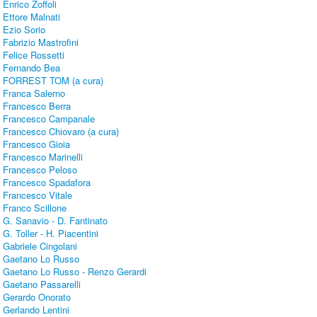
Enrico Zoffoli
Ettore Malnati
Ezio Sorio
Fabrizio Mastrofini
Felice Rossetti
Fernando Bea
FORREST TOM (a cura)
Franca Salerno
Francesco Berra
Francesco Campanale
Francesco Chiovaro (a cura)
Francesco Gioia
Francesco Marinelli
Francesco Peloso
Francesco Spadafora
Francesco Vitale
Franco Scillone
G. Sanavio - D. Fantinato
G. Toller - H. Piacentini
Gabriele Cingolani
Gaetano Lo Russo
Gaetano Lo Russo - Renzo Gerardi
Gaetano Passarelli
Gerardo Onorato
Gerlando Lentini