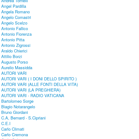
Andrea Tornelli
Angel Pardilla
Angela Romano
Angelo Comastri
Angelo Scelzo
Antonio Fallico
Antonio Fiorenza
Antonio Pitta
Antonio Zigrossi
Araldo Chierici
Attilio Borzi
Augusto Porso
Aurelio Massidda
AUTORI VARI
AUTORI VARI ( I DONI DELLO SPIRITO )
AUTORI VARI (ALLE FONTI DELLA VITA)
AUTORI VARI (LA PREGHIERA)
AUTORI VARI - RADIO VATICANA
Bartolomeo Sorge
Biagio Notarangelo
Bruno Giordani
C.A, Bernard - S.Cipriani
C.E.I
Carlo Climati
Carlo Cremona