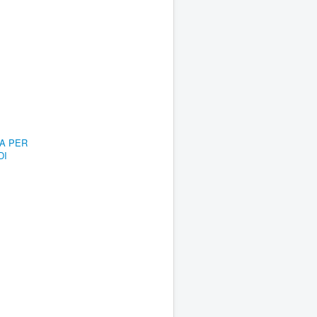
RA PER
DI