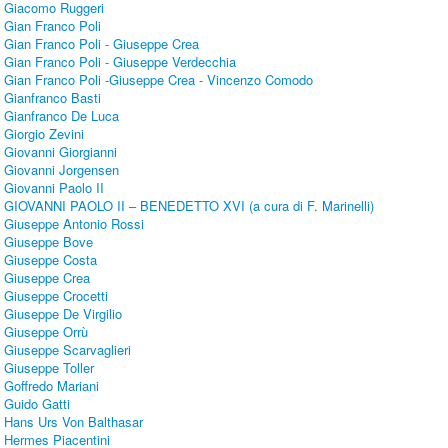
Giacomo Ruggeri
Gian Franco Poli
Gian Franco Poli - Giuseppe Crea
Gian Franco Poli - Giuseppe Verdecchia
Gian Franco Poli -Giuseppe Crea - Vincenzo Comodo
Gianfranco Basti
Gianfranco De Luca
Giorgio Zevini
Giovanni Giorgianni
Giovanni Jorgensen
Giovanni Paolo II
GIOVANNI PAOLO II – BENEDETTO XVI (a cura di F. Marinelli)
Giuseppe Antonio Rossi
Giuseppe Bove
Giuseppe Costa
Giuseppe Crea
Giuseppe Crocetti
Giuseppe De Virgilio
Giuseppe Orrù
Giuseppe Scarvaglieri
Giuseppe Toller
Goffredo Mariani
Guido Gatti
Hans Urs Von Balthasar
Hermes Piacentini