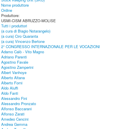
Nome produttore
Ordine
Produttore:
USMI-CISM ABRUZZO-MOLISE
Tutti i produttori
(a cura di Biagio Notarangelo)
(a cura) Ciro Quaranta
(a cura) Vincenzo Bertone
2° CONGRESSO INTERNAZIONALE PER LE VOCAZIONI
Adamo Calò - Vito Magno
Adriano Parenti
Agostino Favale
Agostino Zamperini
Albert Vanhoye
Alberto Altana
Alberto Forni
Aldo Aluffi
Aldo Fanti
Alessandro Fini
Alessandro Pronzato
Alfonso Baccarani
Alfonso Zarati
Amedeo Cencini
Andrea Gemma