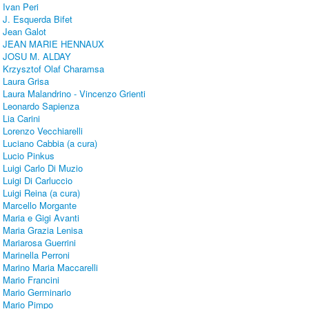
Ivan Peri
J. Esquerda Bifet
Jean Galot
JEAN MARIE HENNAUX
JOSU M. ALDAY
Krzysztof Olaf Charamsa
Laura Grisa
Laura Malandrino - Vincenzo Grienti
Leonardo Sapienza
Lia Carini
Lorenzo Vecchiarelli
Luciano Cabbia (a cura)
Lucio Pinkus
Luigi Carlo Di Muzio
Luigi Di Carluccio
Luigi Reina (a cura)
Marcello Morgante
Maria e Gigi Avanti
Maria Grazia Lenisa
Mariarosa Guerrini
Marinella Perroni
Marino Maria Maccarelli
Mario Francini
Mario Germinario
Mario Pimpo