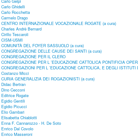
Carlo Gelpi
Carlo Ghidelli
Carlo Rocchetta
Carmelo Drago
CENTRO INTERNAZIONALE VOCAZIONALE ROGATE (a cura)
Charles Andrè Bernard
Cirillo Tescaroli
CISM-USMI
COMUNITÀ DEL FOYER SASSUOLO (a cura)
CONGREGAZIONE DELLE CAUSE DEI SANTI (a cura)
CONGREGAZIONE PER IL CLERO
CONGREGAZIONE PER L ’EDUCAZIONE CATTOLICA PONTIFICIA OPE
CONGREGAZIONI PER L ’EDUCAZIONE CATTOLICA, E DEGLI ISTITUTI 
Costanzo Micci
CURIA GENERALIZIA DEI ROGAZIONISTI (a cura)
Didac Bertran
Dino Cecconi
Editrice Rogate
Egidio Gentili
Egidio Picucci
Elio Gambari
Elisabetta Chiablotti
Enna F. Cannarozzo - H. De Soto
Enrico Dal Covolo
Enrico Masseroni