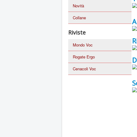
Novità
Collane
A
Riviste
R
Mondo Voc
Rogate Ergo
D
Cenacoli Voc
S