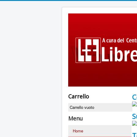
C
Carrello
Carrello vuoto
S
Menu
Home
T