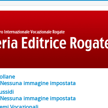
ollane
ussidi
emi Vocazionali