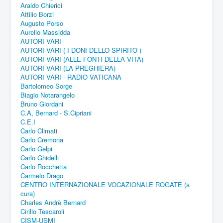
Araldo Chierici
Attilio Borzi
Augusto Porso
Aurelio Massidda
AUTORI VARI
AUTORI VARI ( I DONI DELLO SPIRITO )
AUTORI VARI (ALLE FONTI DELLA VITA)
AUTORI VARI (LA PREGHIERA)
AUTORI VARI - RADIO VATICANA
Bartolomeo Sorge
Biagio Notarangelo
Bruno Giordani
C.A, Bernard - S.Cipriani
C.E.I
Carlo Climati
Carlo Cremona
Carlo Gelpi
Carlo Ghidelli
Carlo Rocchetta
Carmelo Drago
CENTRO INTERNAZIONALE VOCAZIONALE ROGATE (a
cura)
Charles Andrè Bernard
Cirillo Tescaroli
CISM-USMI