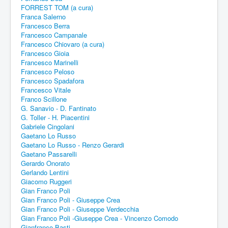
FORREST TOM (a cura)
Franca Salerno
Francesco Berra
Francesco Campanale
Francesco Chiovaro (a cura)
Francesco Gioia
Francesco Marinelli
Francesco Peloso
Francesco Spadafora
Francesco Vitale
Franco Scillone
G. Sanavio - D. Fantinato
G. Toller - H. Piacentini
Gabriele Cingolani
Gaetano Lo Russo
Gaetano Lo Russo - Renzo Gerardi
Gaetano Passarelli
Gerardo Onorato
Gerlando Lentini
Giacomo Ruggeri
Gian Franco Poli
Gian Franco Poli - Giuseppe Crea
Gian Franco Poli - Giuseppe Verdecchia
Gian Franco Poli -Giuseppe Crea - Vincenzo Comodo
Gianfranco Basti