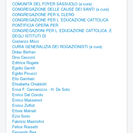
COMUNITÀ DEL FOYER SASSUOLO (a cura)
CONGREGAZIONE DELLE CAUSE DEI SANTI (a cura)
CONGREGAZIONE PER IL CLERO
CONGREGAZIONE PER L ’EDUCAZIONE CATTOLICA
PONTIFICIA OPERA PER
CONGREGAZIONI PER L ’EDUCAZIONE CATTOLICA, E
DEGLI ISTITUTI DI
Costanzo Micci
CURIA GENERALIZIA DEI ROGAZIONISTI (a cura)
Didac Bertran
Dino Cecconi
Editrice Rogate
Egidio Gentili
Egidio Picucci
Elio Gambari
Elisabetta Chiablotti
Enna F. Cannarozzo - H. De Soto
Enrico Dal Covolo
Enrico Masseroni
Enrico Zoffoli
Ettore Malnati
Ezio Sorio
Fabrizio Mastrofini
Felice Rossetti
Fernando Bea