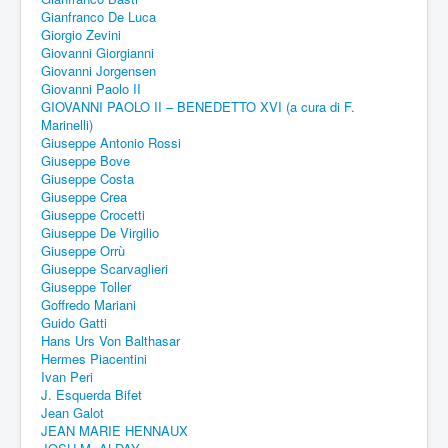
Gianfranco De Luca
Giorgio Zevini
Giovanni Giorgianni
Giovanni Jorgensen
Giovanni Paolo II
GIOVANNI PAOLO II – BENEDETTO XVI (a cura di F.
Marinelli)
Giuseppe Antonio Rossi
Giuseppe Bove
Giuseppe Costa
Giuseppe Crea
Giuseppe Crocetti
Giuseppe De Virgilio
Giuseppe Orrù
Giuseppe Scarvaglieri
Giuseppe Toller
Goffredo Mariani
Guido Gatti
Hans Urs Von Balthasar
Hermes Piacentini
Ivan Peri
J. Esquerda Bifet
Jean Galot
JEAN MARIE HENNAUX