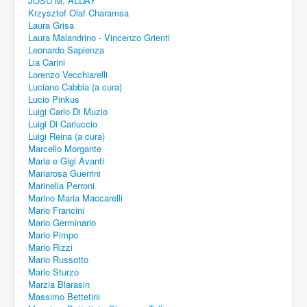
JOSU M. ALDAY
Krzysztof Olaf Charamsa
Laura Grisa
Laura Malandrino - Vincenzo Grienti
Leonardo Sapienza
Lia Carini
Lorenzo Vecchiarelli
Luciano Cabbia (a cura)
Lucio Pinkus
Luigi Carlo Di Muzio
Luigi Di Carluccio
Luigi Reina (a cura)
Marcello Morgante
Maria e Gigi Avanti
Mariarosa Guerrini
Marinella Perroni
Marino Maria Maccarelli
Mario Francini
Mario Germinario
Mario Pimpo
Mario Rizzi
Mario Russotto
Mario Sturzo
Marzia Blarasin
Massimo Bettetini