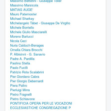
Massimo Bettetini - Giuseppe Toller
Massimo Marsicola
MATIAS AUGE'
Mauro Paternoster
Michael Sharkey
Michelangelo Tàbet - Giuseppe De Virgilio
Michele Borriello
Michele Giulio Masciarelli
Moreno Barlucci
Nicola Ceci
Nuria Calduch-Benages
Ornella Chiara Brocchi
P. Albisinni - G. Sanavio
Padre A. Pardilla
Paolino Stella
Paolo Fucilli
Patrizio Rota Scalabrini
Pier Giordano Cabra
Pier Giorgio Debernardi
Piera Paltro
Pierluigi Mirra
Pietro Fragnelli
Pietro Schiavone
PONTIFICIA OPERA PER LE VOCAZIONI
ECCLESIASTICHE CONGREGAZIONE P