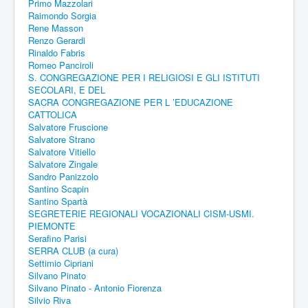
Primo Mazzolari
Raimondo Sorgia
Rene Masson
Renzo Gerardi
Rinaldo Fabris
Romeo Panciroli
S. CONGREGAZIONE PER I RELIGIOSI E GLI ISTITUTI
SECOLARI, E DEL
SACRA CONGREGAZIONE PER L ’EDUCAZIONE
CATTOLICA
Salvatore Fruscione
Salvatore Strano
Salvatore Vitiello
Salvatore Zingale
Sandro Panizzolo
Santino Scapin
Santino Spartà
SEGRETERIE REGIONALI VOCAZIONALI CISM-USMI.
PIEMONTE
Serafino Parisi
SERRA CLUB (a cura)
Settimio Cipriani
Silvano Pinato
Silvano Pinato - Antonio Fiorenza
Silvio Riva