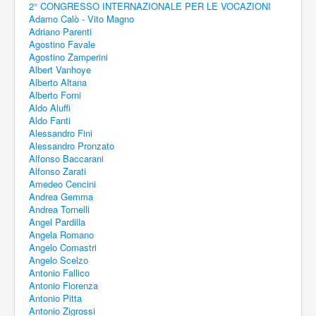
2° CONGRESSO INTERNAZIONALE PER LE VOCAZIONI
Adamo Calò - Vito Magno
Adriano Parenti
Agostino Favale
Agostino Zamperini
Albert Vanhoye
Alberto Altana
Alberto Forni
Aldo Aluffi
Aldo Fanti
Alessandro Fini
Alessandro Pronzato
Alfonso Baccarani
Alfonso Zarati
Amedeo Cencini
Andrea Gemma
Andrea Tornelli
Angel Pardilla
Angela Romano
Angelo Comastri
Angelo Scelzo
Antonio Fallico
Antonio Fiorenza
Antonio Pitta
Antonio Zigrossi